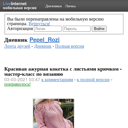
Live
Internet
Дневники
Личка
мобильная версия
Вы были перенаправлены на мобильную версию
страницы.
Вернуться!
Авторизация
Дневник
Pepel_Rozi
Лента друзей
-
Дневник
-
Полная версия
Красивая ажурная кокетка с листьями крючком -
мастер-класс по вязанию
03-03-2021 03:47
к комментариям
-
к полной версии
-
понравилось!