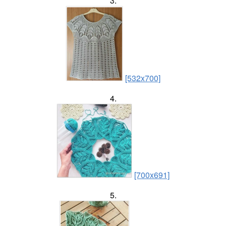
3.
[532x700]
4.
[700x691]
5.