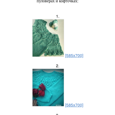
пуловерах и кофточках:
1.
[585x700]
2.
[585x700]