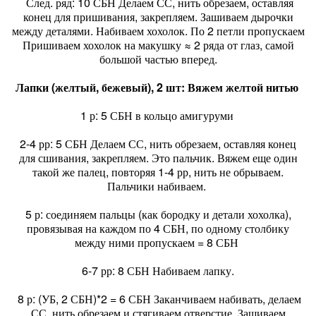
След. ряд: 10 СБН Делаем СС, нить обрезаем, оставляя
конец для пришивания, закрепляем. Зашиваем дырочки
между деталями. Набиваем хохолок. По 2 петли пропускаем
Пришиваем хохолок на макушку ≈ 2 ряда от глаз, самой
большой частью вперед.
Лапки (желтый, бежевый), 2 шт: Вяжем желтой нитью
1 р: 5 СБН в кольцо амигуруми
2-4 рр: 5 СБН Делаем СС, нить обрезаем, оставляя конец
для сшивания, закрепляем. Это пальчик. Вяжем еще один
такой же палец, повторяя 1-4 рр, нить не обрываем.
Пальчики набиваем.
5 р: соединяем пальцы (как бородку и детали хохолка),
провязывая на каждом по 4 СБН, по одному столбику
между ними пропускаем = 8 СБН
6-7 рр: 8 СБН Набиваем лапку.
8 р: (УБ, 2 СБН)*2 = 6 СБН Заканчиваем набивать, делаем
СС, нить обрезаем и стягиваем отверстие. Зашиваем