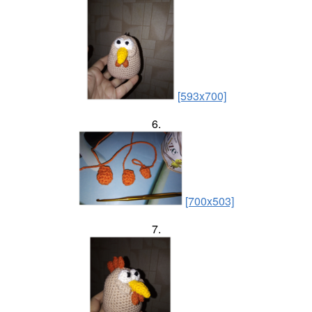
[593x700]
6.
[700x503]
7.