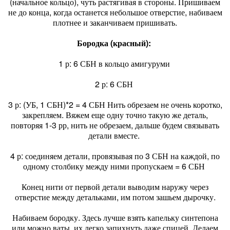
(начальное кольцо), чуть растягивая в стороны. Пришиваем
не до конца, когда останется небольшое отверстие, набиваем
плотнее и заканчиваем пришивать.
Бородка (красный):
1 р: 6 СБН в кольцо амигуруми
2 р: 6 СБН
3 р: (УБ, 1 СБН)*2 = 4 СБН Нить обрезаем не очень коротко,
закрепляем. Вяжем еще одну точно такую же деталь,
повторяя 1-3 рр, нить не обрезаем, дальше будем связывать
детали вместе.
4 р: соединяем детали, провязывая по 3 СБН на каждой, по
одному столбику между ними пропускаем = 6 СБН
Конец нити от первой детали выводим наружу через
отверстие между детальками, им потом зашьем дырочку.
Набиваем бородку. Здесь лучше взять капельку синтепона
или можно ваты, их легко запихнуть даже спицей. Делаем