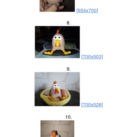
[554x700]
8.
[700x503]
9.
[700x528]
10.