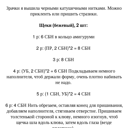
Зрачки я вышила черными катушечными нитками. Можно
приклеить или пришить стразики.
Щеки (бежевый), 2 шт:
1 р: 6 СБН в кольцо амигуруми
2 р: (ПР, 2 СБН)*2 = 8 СБН
3 р: 8 СБН
4 р: (УБ, 2 СБН)*2 = 6 СБН Подкладываем немного
наполнителя, чтоб держали форму, очень плотно набивать
не надо.
5 р: (1 СБН, УБ)*2 = 4 СБН
6 р: 4 СБН Нить обрезаем, оставляя конец для пришивания,
добавляем наполнителя, стягиваем отверстие. Пришиваем
толстенькой стороной к клюву, немного изогнув, чтоб
щечка шла вдоль клюва, затем вдоль глаза (везде
вплотную).