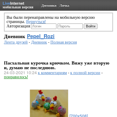
Live
Internet
Дневники
Личка
мобильная версия
Вы были перенаправлены на мобильную версию
страницы.
Вернуться!
Авторизация
Дневник
Pepel_Rozi
Лента друзей
-
Дневник
-
Полная версия
Пасхальная курочка крючком. Вяжу уже вторую
и, думаю не последнюю.
24-03-2021 10:24
к комментариям
-
к полной версии
-
понравилось!
[700x508]