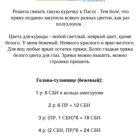
Решила связать такую курочку к Пасхе . Тем боле, что
пряжу недавно закупила всяких разных цветов, как раз
полухлопок .
Цвета для курицы - любой светлый, неяркий цвет, кроме
белого. У меня бежевый. Немного красного и ярко-желтого.
Для яиц любые яркие остатки пряжи. Более гладкая пряжа
белого цвета для глаз. Зрачки можно вышить, можно
стразики пришить.
Голова-туловище (бежевый):
1 р: 6 СБН в кольцо амигуруми
2 р: 6 ПР = 12 СБН
3 р: (ПР, 1 СБН)*6 = 18 СБН
4 р: (2 СБН, ПР)*6 = 24 СБН