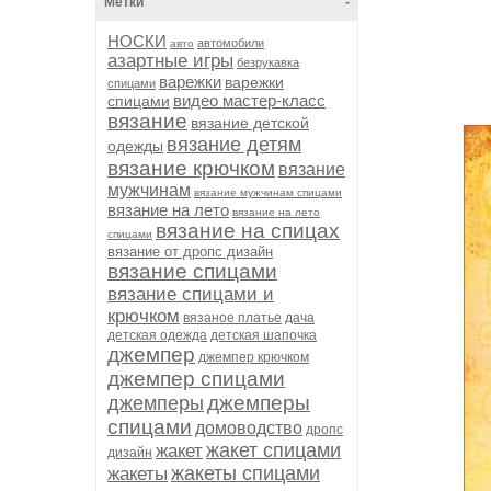
Метки
-
НОСКИ
автомобили
авто
азартные игры
безрукавка
варежки
варежки
спицами
видео мастер-класс
спицами
вязание
вязание детской
вязание детям
одежды
вязание крючком
вязание
мужчинам
вязание мужчинам спицами
вязание на лето
вязание на лето
вязание на спицах
спицами
вязание от дропс дизайн
вязание спицами
вязание спицами и
крючком
вязаное платье
дача
детская одежда
детская шапочка
джемпер
джемпер крючком
джемпер спицами
джемперы
джемперы
спицами
домоводство
дропс
жакет спицами
жакет
дизайн
жакеты спицами
жакеты