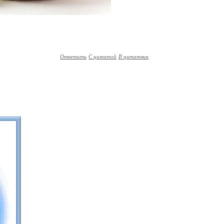
Ответить
С цитатой
В цитатник