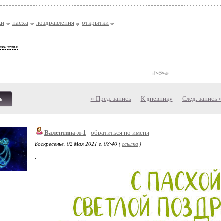
ки
пасха
поздравления
открытки
ователям
« Пред. запись
—
К дневнику
—
След. запись 
ь
Валентина-л-1
обратиться по имени
Воскресенье, 02 Мая 2021 г. 08:40 (
ссылка
)
.