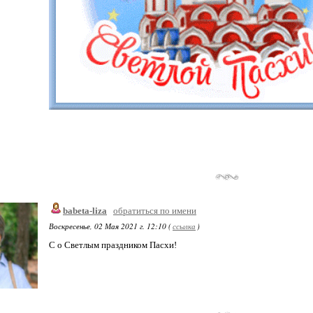
babeta-liza
обратиться по имени
Воскресенье, 02 Мая 2021 г. 12:10 (
ссылка
)
С о Светлым праздником Пасхи!