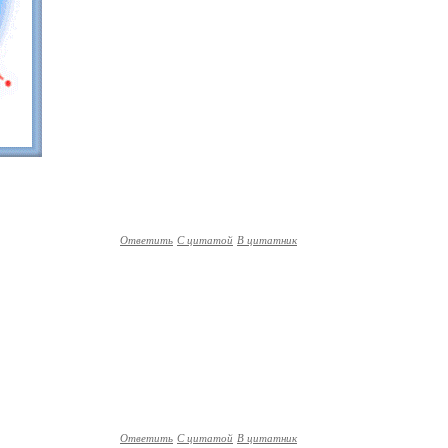
Ответить
С цитатой
В цитатник
Ответить
С цитатой
В цитатник