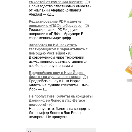
емкостей от компании Aleplast
-
(0)
Производство пластиковых емкостей
от компании Aleplast Компания
Aleplast — од...
Редактирование PDF и другие
операции с «ПДФ» в браузере
-
(0)
Редактирование PDF и другие
операции с «ПДФ» в браузере В
современном мире цифр...
Заработок на ИИ: Как стать
тестировщиком и зарабатывать с
помощью РосНейро!
-
(0)
В современном мире технологии
искусственного разума становятся
все более популярными и ...
Бродвейские шоу в Нью-Йорке:
билеты на лучшие спектакли
-
(0)
Бродвейские шоу в Нью-Йорке:
билеты на лучшие спектакли Нью-
Йорк — э...
Не пропустите: билеты на концерты
Дженнифер Лопес в Лас-Вегасе
недорого!
-
(0)
Не пропустите: билеты на концерты
Дженнифер Лопес в Лас-Вегасе
недорого! Не пропусти...