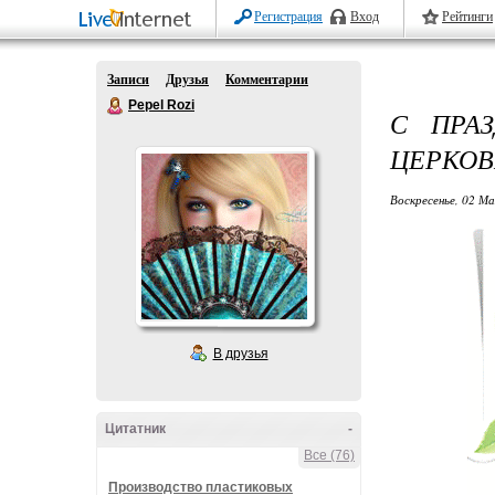
Регистрация
Вход
Рейтинги
Записи
Друзья
Комментарии
Pepel Rozi
С ПРА
ЦЕРКОВ
Воскресенье, 02 Ма
В друзья
Цитатник
-
Все (76)
Производство пластиковых