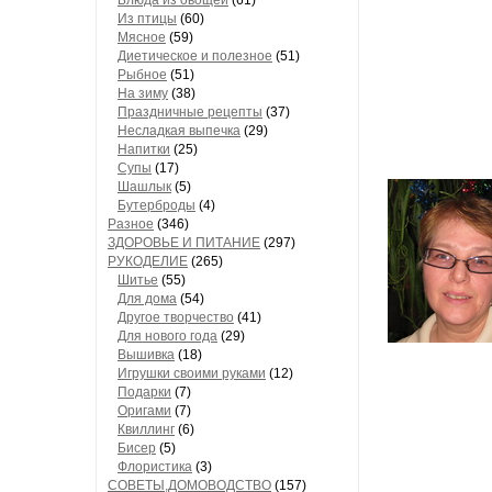
Блюда из овощей
(61)
Из птицы
(60)
Мясное
(59)
Диетическое и полезное
(51)
Рыбное
(51)
На зиму
(38)
Праздничные рецепты
(37)
Несладкая выпечка
(29)
Напитки
(25)
Супы
(17)
Шашлык
(5)
Бутерброды
(4)
Разное
(346)
ЗДОРОВЬЕ И ПИТАНИЕ
(297)
РУКОДЕЛИЕ
(265)
Шитье
(55)
Для дома
(54)
Другое творчество
(41)
Для нового года
(29)
Вышивка
(18)
Игрушки своими руками
(12)
Подарки
(7)
Оригами
(7)
Квиллинг
(6)
Бисер
(5)
Флористика
(3)
СОВЕТЫ,ДОМОВОДСТВО
(157)