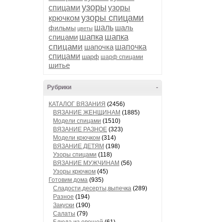
узоры
спицами
узоры
узоры спицами
крючком
шаль
шаль
фильмы
цветы
шапка
шапка
спицами
спицами
шапочка
шапочка
спицами
шарф
шарф спицами
шитье
Рубрики
-
КАТАЛОГ ВЯЗАНИЯ
(2456)
ВЯЗАНИЕ ЖЕНЩИНАМ
(1885)
Модели спицами
(1510)
ВЯЗАНИЕ РАЗНОЕ
(323)
Модели крючком
(314)
ВЯЗАНИЕ ДЕТЯМ
(198)
Узоры спицами
(118)
ВЯЗАНИЕ МУЖЧИНАМ
(56)
Узоры крючком
(45)
Готовим дома
(935)
Сладости,десерты,выпечка
(289)
Разное
(194)
Закуски
(190)
Салаты
(79)