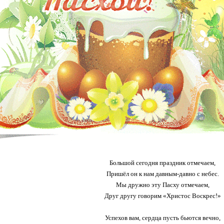
Большой сегодня праздник отмечаем,
Пришёл он к нам давным-давно с небес.
Мы дружно эту Пасху отмечаем,
Друг другу говорим «Христос Воскрес!»
Успехов вам, сердца пусть бьются вечно,