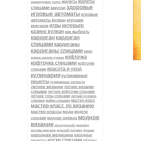
жилеты
жилеты
жаккардовые узоры
здоровье
спицами
закуски
игровые автоматы
игровые
автоматы вулкан
игрушки
игры
интерьер
крючком
казино вулкан
как выбрать
кардиган
кардиган
спицами
кардиганы
кардиганы спицами
кино
кофточка
коврик своими руками
кофточка спицами
кофточки
красота и уход
спицами
кулинария
кулинарные
рецепты
кулинарные хитрости
летнее вязание
летнее вязание
спицами
летние кофточки спицами
летние топы спицами
летний пуловер
мастер-класс
спицами
майки спицами
мастер-класс по вязанию
мастер-классы
мода
модели
модное
модная одежда
спицами
вязание
молодежный джемпер
мотивы крючком
мужской пуловер
музыка
народная медицина
народные
носки спицами
рецепты
обзоры