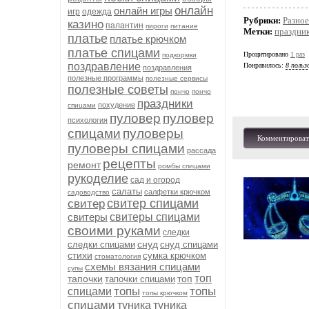
онлайн
онлайн игры
игр
одежда
Рубрики:
Разное
казино
палантин
пироги
питание
Метки:
праздни
платье
платье крючком
платье спицами
Процитировано
1 раз
подкормки
поздравление
Понравилось:
8 польз
поздравления
полезные программы
полезные сервисы
полезные советы
пончо
пончо
праздники
похудение
спицами
пуловер
пуловер
психология
спицами
пуловеры
Комментироват
пуловеры спицами
рассада
рецепты
ремонт
ромбы спицами
рукоделие
сад и огород
салаты
салфетки крючком
садоводство
свитер спицами
свитер
свитеры
свитеры спицами
своими руками
следки
снуд
следки спицами
снуд спицами
стихи
сумка крючком
стоматология
схемы вязания спицами
супы
топ
тапочки
топ
тапочки спицами
топы
топы
спицами
топы крючком
спицами
туника
туника