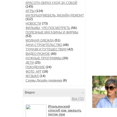
КРАСОТА,ОБРАЗ,УХОД ЗА СОБОЙ
(145)
ИГРЫ
(124)
ИНТЕРЬЕР,МЕБЕЛЬ,ДИЗАЙН,РЕМОНТ
(112)
НОВОСТИ
(73)
ФИЛЬМЫ, ЧТО ПОСМОТРЕТЬ
(56)
ПОЛЕЗНЫЕ МАГАЗИНЫ И ФИРМЫ
(53)
МОДНАЯ ОДЕЖДА
(51)
ДАЧА,СТРОИТЕЛЬСТВО
(48)
ТУРИЗМ И ПУТЕШЕСТВИЯ
(42)
ВИДЕО РАЗНОЕ
(40)
НУЖНЫЕ ПРОГРАММЫ
(26)
ДЕТИ
(25)
ПОХУДЕНИЕ
(24)
ФОТО, АРТ
(18)
МУЗЫКА
(14)
Схемы,Дизайн дневника
(6)
Видео
-
Все (72)
Итальянский
способ как закрыть
петли при