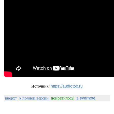
Источник:
https://audiotop.ru
вверх^
к полной версии
понравилось!
в evernote