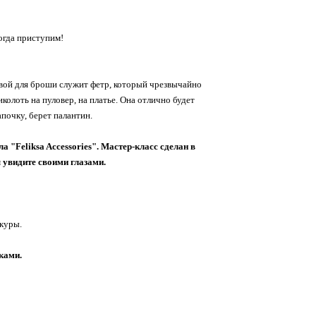
огда приступим!
овой для броши служит фетр, который чрезвычайно
колоть на пуловер, на платье. Она отлично будет
почку, берет палантин.
а "Feliksa Accessories". Мастер-класс сделан в
 увидите своими глазами.
акуры.
ками.