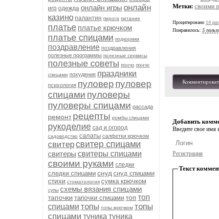
Метки:
своими 
онлайн
онлайн игры
игр
одежда
казино
палантин
пироги
питание
Процитировано
14 раз
платье
платье крючком
Понравилось:
5 польз
платье спицами
подкормки
поздравление
поздравления
полезные программы
полезные сервисы
полезные советы
пончо
пончо
праздники
похудение
спицами
пуловер
пуловер
Комментироват
психология
спицами
пуловеры
пуловеры спицами
рассада
рецепты
ремонт
ромбы спицами
Добавить комм
рукоделие
сад и огород
Введите свое имя и
салаты
салфетки крючком
садоводство
свитер спицами
свитер
свитеры
свитеры спицами
Регистрация
своими руками
следки
Текст коммен
снуд
следки спицами
снуд спицами
стихи
сумка крючком
стоматология
схемы вязания спицами
супы
топ
тапочки
топ
тапочки спицами
топы
топы
спицами
топы крючком
спицами
туника
туника