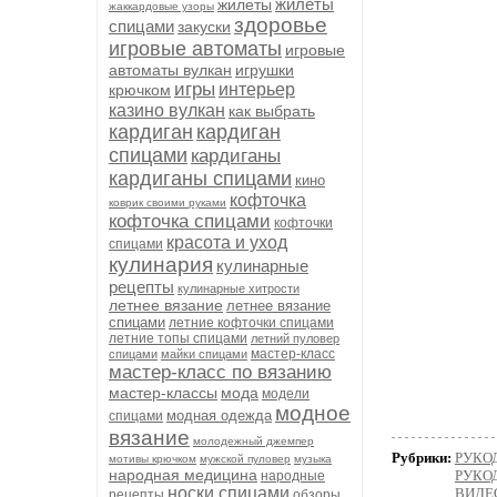
жилеты
жилеты
жаккардовые узоры
здоровье
спицами
закуски
игровые автоматы
игровые
автоматы вулкан
игрушки
игры
интерьер
крючком
казино вулкан
как выбрать
кардиган
кардиган
спицами
кардиганы
кардиганы спицами
кино
кофточка
коврик своими руками
кофточка спицами
кофточки
красота и уход
спицами
кулинария
кулинарные
рецепты
кулинарные хитрости
летнее вязание
летнее вязание
спицами
летние кофточки спицами
летние топы спицами
летний пуловер
мастер-класс
спицами
майки спицами
мастер-класс по вязанию
мастер-классы
мода
модели
модное
модная одежда
спицами
вязание
молодежный джемпер
Рубрики:
РУКОД
мотивы крючком
мужской пуловер
музыка
народная медицина
РУКОД
народные
носки спицами
ВИДЕ
рецепты
обзоры