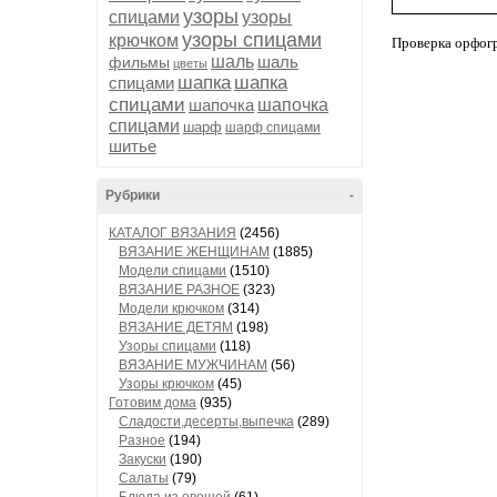
узоры
спицами
узоры
узоры спицами
крючком
Проверка орфог
шаль
шаль
фильмы
цветы
шапка
шапка
спицами
спицами
шапочка
шапочка
спицами
шарф
шарф спицами
шитье
Рубрики
-
КАТАЛОГ ВЯЗАНИЯ
(2456)
ВЯЗАНИЕ ЖЕНЩИНАМ
(1885)
Модели спицами
(1510)
ВЯЗАНИЕ РАЗНОЕ
(323)
Модели крючком
(314)
ВЯЗАНИЕ ДЕТЯМ
(198)
Узоры спицами
(118)
ВЯЗАНИЕ МУЖЧИНАМ
(56)
Узоры крючком
(45)
Готовим дома
(935)
Сладости,десерты,выпечка
(289)
Разное
(194)
Закуски
(190)
Салаты
(79)