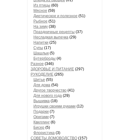
Блюда из овощей
(61)
Из птицы
(60)
Мясное
(59)
Диетическое и полезное
(51)
Рыбное
(51)
На зиму
(38)
Праздничные рецепты
(37)
Несладкая выпечка
(29)
Напитки
(25)
Супы
(17)
Шашлык
(5)
Бутерброды
(4)
Разное
(346)
ЗДОРОВЬЕ И ПИТАНИЕ
(297)
РУКОДЕЛИЕ
(265)
Шитье
(55)
Для дома
(54)
Другое творчество
(41)
Для нового года
(29)
Вышивка
(18)
Игрушки своими руками
(12)
Подарки
(7)
Оригами
(7)
Квиллинг
(6)
Бисер
(5)
Флористика
(3)
СОВЕТЫ,ДОМОВОДСТВО
(157)