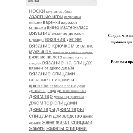
Метки
-
НОСКИ
автомобили
авто
азартные игры
безрукавка
варежки
варежки
спицами
видео мастер-класс
спицами
вязание
вязание детской
Сакура, что в
вязание детям
одежды
удобный для 
вязание крючком
вязание
мужчинам
вязание мужчинам спицами
вязание на лето
вязание на лето
вязание на спицах
Если вам нра
спицами
вязание от дропс дизайн
вязание спицами
вязание спицами и
крючком
вязаное платье
дача
детская одежда
детская шапочка
джемпер
джемпер крючком
джемпер спицами
джемперы
джемперы
спицами
домоводство
дропс
жакет спицами
жакет
дизайн
жакеты спицами
жакеты