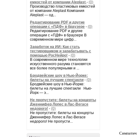
емкостей от компании Aleplast
-
(0)
Производство пластиковых емкостей
от компании Aleplast Компания
Aleplast — од...
Редактирование PDF и другие
операции с «ПДФ» в браузере
-
(0)
Редактирование PDF и другие
операции с «ПДФ» в браузере В
современном мире цифр...
Заработок на ИИ: Как стать
тестировщиком и зарабатывать с
помощью РосНейро!
-
(0)
В современном мире технологии
искусственного разума становятся
все более популярными и ...
Бродвейские шоу в Нью-Йорке:
билеты на лучшие спектакли
-
(0)
Бродвейские шоу в Нью-Йорке:
билеты на лучшие спектакли Нью-
Йорк — э...
Не пропустите: билеты на концерты
Дженнифер Лопес в Лас-Вегасе
недорого!
-
(0)
Не пропустите: билеты на концерты
Дженнифер Лопес в Лас-Вегасе
недорого! Не пропусти...
Симпатичн