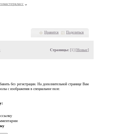
еомастеркласс
Нравится
Поделиться
»
Страницы:
[1] [
Новые
]
авить без регистрации. На дополнительной странице Вам
волы с изображения в специальное поле.
у:
 ссылку
омментарии
нку