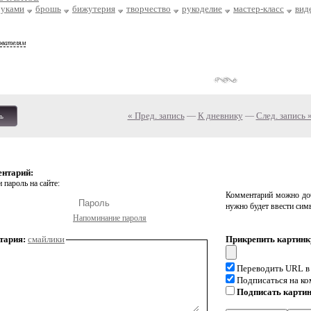
руками
брошь
бижутерия
творчество
рукоделие
мастер-класс
вид
ователям
« Пред. запись
—
К дневнику
—
След. запись 
ь
ентарий:
 пароль на сайте:
Комментарий можно доб
нужно будет ввести сим
Напоминание пароля
тария:
смайлики
Прикрепить картинк
Переводить URL в
Подписаться на к
Подписать карти