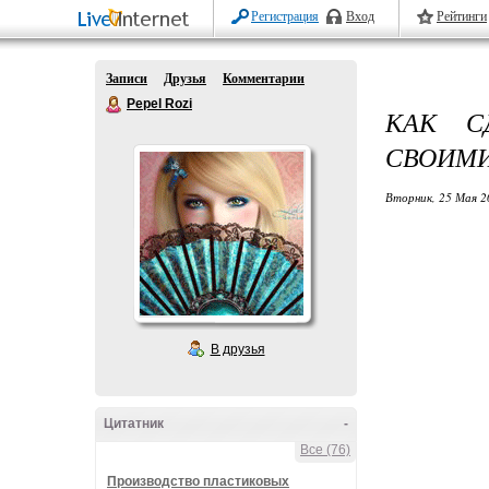
Регистрация
Вход
Рейтинги
Записи
Друзья
Комментарии
Pepel Rozi
КАК С
СВОИМИ
Вторник, 25 Мая 2
В друзья
Цитатник
-
Все (76)
Производство пластиковых