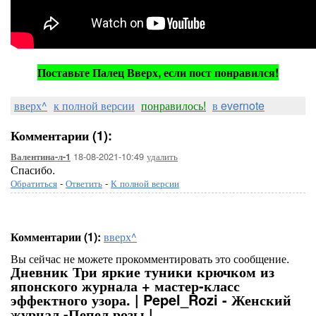
Поставьте Палец Вверх, если пост понравился!
вверх^
к полной версии
понравилось!
в evernote
Комментарии (1):
18-08-2021-10:49
удалить
Валентина-л-1
Спасибо.
Обратиться
-
Ответить
-
К полной версии
Комментарии (1):
вверх^
Вы сейчас не можете прокомментировать это сообщение.
Дневник Три яркие туники крючком из
японского журнала + мастер-класс
эффектного узора. | Pepel_Rozi - Женский
журнал -Пепел розы |