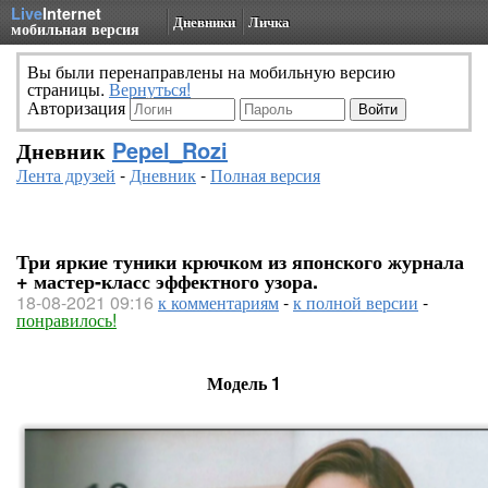
Live
Internet
Дневники
Личка
мобильная версия
Вы были перенаправлены на мобильную версию
страницы.
Вернуться!
Авторизация
Дневник
Pepel_Rozi
Лента друзей
-
Дневник
-
Полная версия
Три яркие туники крючком из японского журнала
+ мастер-класс эффектного узора.
18-08-2021 09:16
к комментариям
-
к полной версии
-
понравилось!
Модель 1