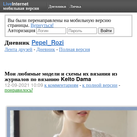
Live
Internet
Дневники
Личка
мобильная версия
Вы были перенаправлены на мобильную версию
страницы.
Вернуться!
Авторизация
Дневник
Pepel_Rozi
Лента друзей
-
Дневник
-
Полная версия
Мои любимые модели и схемы их вязания из
журналов по вязанию Keito Dama
12-09-2021 10:09
к комментариям
-
к полной версии
-
понравилось!