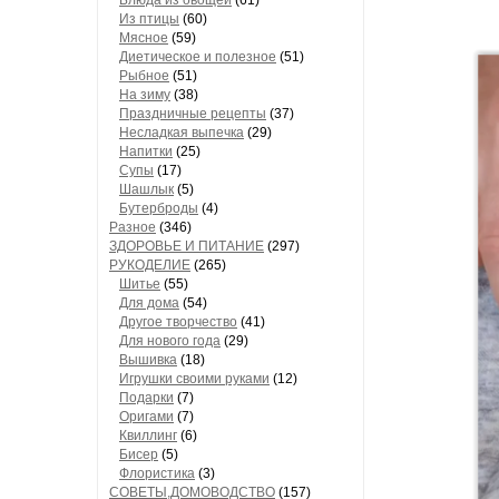
Блюда из овощей
(61)
Из птицы
(60)
Мясное
(59)
Диетическое и полезное
(51)
Рыбное
(51)
На зиму
(38)
Праздничные рецепты
(37)
Несладкая выпечка
(29)
Напитки
(25)
Супы
(17)
Шашлык
(5)
Бутерброды
(4)
Разное
(346)
ЗДОРОВЬЕ И ПИТАНИЕ
(297)
РУКОДЕЛИЕ
(265)
Шитье
(55)
Для дома
(54)
Другое творчество
(41)
Для нового года
(29)
Вышивка
(18)
Игрушки своими руками
(12)
Подарки
(7)
Оригами
(7)
Квиллинг
(6)
Бисер
(5)
Флористика
(3)
СОВЕТЫ,ДОМОВОДСТВО
(157)