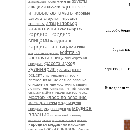
жилеты
жилеты
жаккардовые узоры
здоровье
спицами
закуски
игровые автоматы
игровые
автоматы вулкан
игрушки
игры
интерьер
крючком
казино вулкан
как выбрать
· способ с борн
кардиган
кардиган
спицами
кардиганы
кардиганы спицами
кино
· борная ки
кофточка
коврик своими руками
кофточка спицами
кофточки
красота и уход
спицами
кулинария
· для стирки в
кулинарные
рецепты
кулинарные хитрости
летнее вязание
летнее вязание
спицами
летние кофточки спицами
Вывод: если хо
летние топы спицами
летний пуловер
мастер-класс
спицами
майки спицами
мастер-класс по вязанию
мастер-классы
мода
модели
модное
модная одежда
спицами
вязание
молодежный джемпер
мотивы крючком
мужской пуловер
музыка
народная медицина
народные
носки спицами
рецепты
обзоры