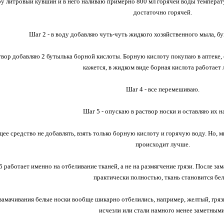
ру литровый кувшин и в него наливаю примерно 800 мл горячей воды температу
достаточно горячей.
Шаг 2 - в воду добавляю чуть-чуть жидкого хозяйственного мыла, бу
створ добавляю 2 бутылька борной кислоты. Борную кислоту покупаю в аптеке,
кажется, в жидком виде борная кислота работает 
Шаг 4 - все перемешиваю.
Шаг 5 - опускаю в раствор носки и оставляю их н
 средство не добавлять, взять только борную кислоту и горячую воду. Но, м
происходит лучше.
 работает именно на отбеливание тканей, а не на размягчение грязи. После зам
практически полностью, ткань становится бел
 замачивания белые носки вообще шикарно отбелились, например, желтый, гряз
исчезли или стали намного менее заметными