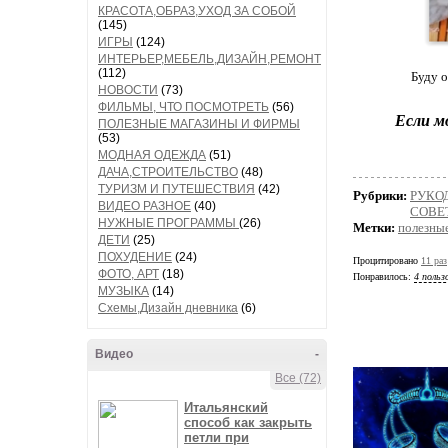
КРАСОТА,ОБРАЗ,УХОД ЗА СОБОЙ
(145)
ИГРЫ
(124)
ИНТЕРЬЕР,МЕБЕЛЬ,ДИЗАЙН,РЕМОНТ
(112)
Буду о
НОВОСТИ
(73)
ФИЛЬМЫ, ЧТО ПОСМОТРЕТЬ
(56)
Если м
ПОЛЕЗНЫЕ МАГАЗИНЫ И ФИРМЫ
(53)
МОДНАЯ ОДЕЖДА
(51)
ДАЧА,СТРОИТЕЛЬСТВО
(48)
ТУРИЗМ И ПУТЕШЕСТВИЯ
(42)
Рубрики:
РУКО
ВИДЕО РАЗНОЕ
(40)
СОВЕ
НУЖНЫЕ ПРОГРАММЫ
(26)
Метки:
полезны
ДЕТИ
(25)
ПОХУДЕНИЕ
(24)
Процитировано
11 раз
ФОТО, АРТ
(18)
Понравилось:
4 польз
МУЗЫКА
(14)
Схемы,Дизайн дневника
(6)
Видео
-
Все (72)
Итальянский
способ как закрыть
петли при