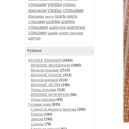
узоры
спицами
узоры
узоры спицами
крючком
шаль
шаль
фильмы
цветы
шапка
шапка
спицами
спицами
шапочка
шапочка
спицами
шарф
шарф спицами
шитье
Рубрики
-
КАТАЛОГ ВЯЗАНИЯ
(2456)
ВЯЗАНИЕ ЖЕНЩИНАМ
(1885)
Модели спицами
(1510)
ВЯЗАНИЕ РАЗНОЕ
(323)
Модели крючком
(314)
ВЯЗАНИЕ ДЕТЯМ
(198)
Узоры спицами
(118)
ВЯЗАНИЕ МУЖЧИНАМ
(56)
Узоры крючком
(45)
Готовим дома
(935)
Сладости,десерты,выпечка
(289)
Разное
(194)
Закуски
(190)
Салаты
(79)