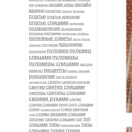
онлайн
онлайн игры
игр
одежда
казино
палантин
пироги
питание
платье
платье крючком
платье спицами
подкормки
поздравление
поздравления
полезные программы
полезные сервисы
полезные советы
пончо
пончо
праздники
похудение
спицами
пуловер
пуловер
психология
спицами
пуловеры
пуловеры спицами
рассада
рецепты
ремонт
ромбы спицами
рукоделие
сад и огород
салаты
салфетки крючком
садоводство
свитер спицами
свитер
свитеры
свитеры спицами
своими руками
следки
снуд
следки спицами
снуд спицами
стихи
сумка крючком
стоматология
схемы вязания спицами
супы
топ
тапочки
топ
тапочки спицами
топы
топы
спицами
топы крючком
спицами
туника
туника