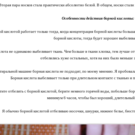
Вторая пара носков стала практически абсолютно белой. В общем, носки стали 
Особенности действия борной кислоты:
ой кислотой работает только тогда, когда концентрация борной кислоты больша
борной кислоты, тогда будет хорошее выбелива
слота не одинаково выбеливает ткань. Чем больше в ткани хлопка, тем лучше о
отбелились хуже остальных, хотя на них было меньше 
 стиральной машине борная кислота не подходит, по моему мнению. Я пробовал
Борная кислота выбеливает только при длительном контакте с тканью и 
тите отбелить с борной кислотой, берите немного горячей воды, побольше бор
минимум 6 часов, чтобы был хороший, длительный 
Я обычно борной кислотой отбеливаю носочки, шнурки, нижнее белье, бюстга