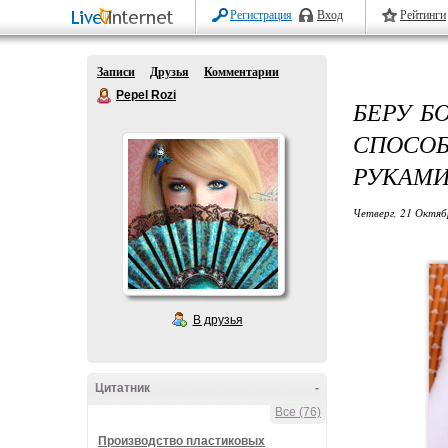
Регистрация
Вход
Рейтинги
Записи
Друзья
Комментарии
Pepel Rozi
БЕРУ Б
СПОСО
РУКАМИ
Четверг, 21 Октяб
В друзья
Цитатник
-
Все (76)
Производство пластиковых