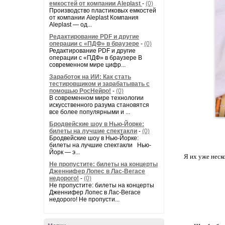
емкостей от компании Aleplast
-
(0)
Производство пластиковых емкостей
от компании Aleplast Компания
Aleplast — од...
Редактирование PDF и другие
операции с «ПДФ» в браузере
-
(0)
Редактирование PDF и другие
операции с «ПДФ» в браузере В
современном мире цифр...
Заработок на ИИ: Как стать
тестировщиком и зарабатывать с
помощью РосНейро!
-
(0)
В современном мире технологии
искусственного разума становятся
все более популярными и ...
Бродвейские шоу в Нью-Йорке:
билеты на лучшие спектакли
-
(0)
Бродвейские шоу в Нью-Йорке:
билеты на лучшие спектакли Нью-
Йорк — э...
Я их уже неск
Не пропустите: билеты на концерты
Дженнифер Лопес в Лас-Вегасе
недорого!
-
(0)
Не пропустите: билеты на концерты
Дженнифер Лопес в Лас-Вегасе
недорого! Не пропусти...