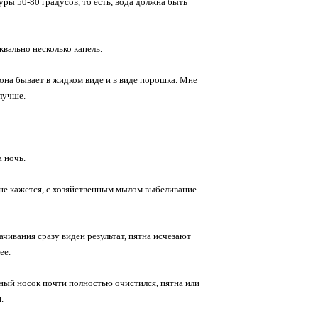
ры 50-80 градусов, то есть, вода должна быть
квально несколько капель.
 она бывает в жидком виде и в виде порошка. Мне
лучше.
а ночь.
не кажется, с хозяйственным мылом выбеливание
ачивания сразу виден результат, пятна исчезают
ее.
ный носок почти полностью очистился, пятна или
.