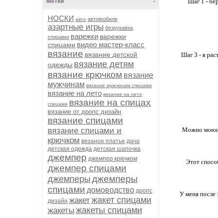
Метки
-
Шаг 1 - бе
НОСКИ
автомобили
авто
азартные игры
безрукавка
варежки
варежки
спицами
видео мастер-класс
спицами
вязание
вязание детской
Шаг 3 - в ра
вязание детям
одежды
вязание крючком
вязание
мужчинам
вязание мужчинам спицами
вязание на лето
вязание на лето
вязание на спицах
спицами
вязание от дропс дизайн
вязание спицами
вязание спицами и
Можно моющее
крючком
вязаное платье
дача
детская одежда
детская шапочка
джемпер
джемпер крючком
Этот способ
джемпер спицами
джемперы
джемперы
спицами
домоводство
дропс
У меня после
жакет спицами
жакет
дизайн
жакеты спицами
жакеты