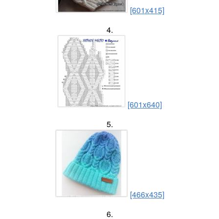
[601x415]
4.
[601x640]
5.
[466x435]
6.