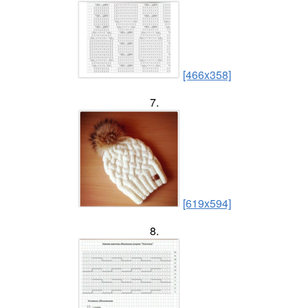
[466x358]
7.
[619x594]
8.