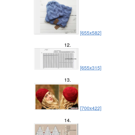
[655x582]
12.
[655x315]
13.
[700x422]
14.