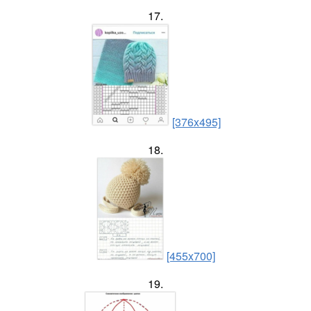
17.
[376x495]
18.
[455x700]
19.