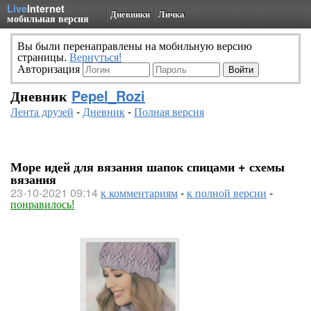
Live
Internet
Дневники
Личка
мобильная версия
Вы были перенаправлены на мобильную версию
страницы.
Вернуться!
Авторизация
Дневник
Pepel_Rozi
Лента друзей
-
Дневник
-
Полная версия
Море идей для вязания шапок спицами + схемы
вязания
23-10-2021 09:14
к комментариям
-
к полной версии
-
понравилось!