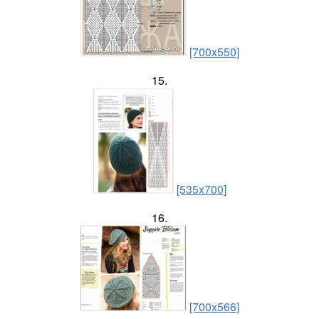
[700x550]
15.
[535x700]
16.
[700x566]