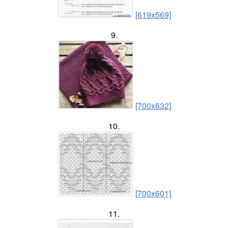
[619x569]
9.
[700x632]
10.
[700x601]
11.