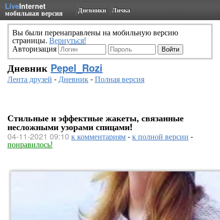
Live
Internet
Дневники
Личка
мобильная версия
Вы были перенаправлены на мобильную версию
страницы.
Вернуться!
Авторизация
Дневник
Pepel_Rozi
Лента друзей
-
Дневник
-
Полная версия
Стильные и эффектные жакеты, связанные
несложными узорами спицами!
04-11-2021 09:10
к комментариям
-
к полной версии
-
понравилось!