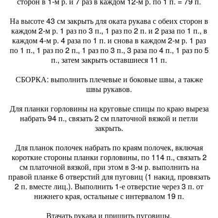
сторон в 1-м р. и 7 раз в каждом 12-м р. по 1 п. = 79 п.
На высоте 43 см закрыть для оката рукава с обеих сторон в
каждом 2-м р. 1 раз по 3 п., 1 раз по 2 п. и 2 раза по 1 п., в
каждом 4-м р. 4 раза по 1 п. и снова в каждом 2-м р. 1 раз
по 1 п., 1 раз по 2 п., 1 раз по 3 п., 3 раза по 4 п., 1 раз по 5
п., затем закрыть оставшиеся 11 п.
СБОРКА: выполнить плечевые и боковые швы, а также
швы рукавов.
Для планки горловины на круговые спицы по краю выреза
набрать 94 п., связать 2 см платочной вязкой и петли
закрыть.
Для планок полочек набрать по краям полочек, включая
короткие стороны планки горловины, по 114 п., связать 2
см платочной вязкой, при этом в 3-м р. выполнить на
правой планке 6 отверстий для пуговиц (1 накид, провязать
2 п. вместе лиц.). Выполнить 1-е отверстие через 3 п. от
нижнего края, остальные с интервалом 19 п.
Втачать рукава и пришить пуговицы.