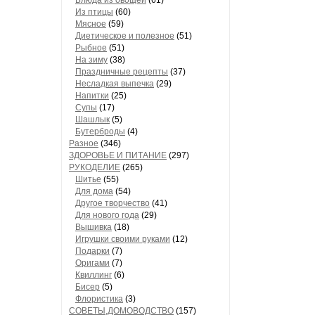
Блюда из овощей
(61)
Из птицы
(60)
Мясное
(59)
Диетическое и полезное
(51)
Рыбное
(51)
На зиму
(38)
Праздничные рецепты
(37)
Несладкая выпечка
(29)
Напитки
(25)
Супы
(17)
Шашлык
(5)
Бутерброды
(4)
Разное
(346)
ЗДОРОВЬЕ И ПИТАНИЕ
(297)
РУКОДЕЛИЕ
(265)
Шитье
(55)
Для дома
(54)
Другое творчество
(41)
Для нового года
(29)
Вышивка
(18)
Игрушки своими руками
(12)
Подарки
(7)
Оригами
(7)
Квиллинг
(6)
Бисер
(5)
Флористика
(3)
СОВЕТЫ,ДОМОВОДСТВО
(157)