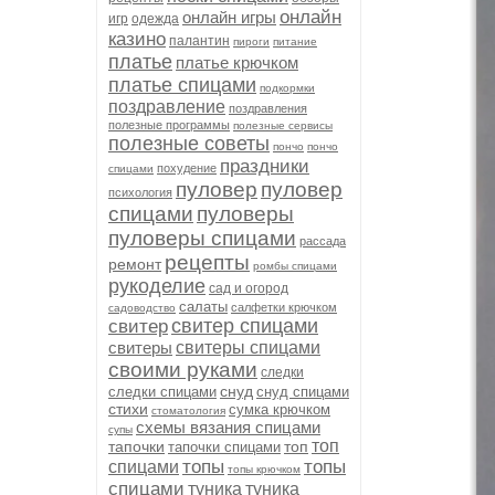
онлайн
онлайн игры
игр
одежда
казино
палантин
пироги
питание
платье
платье крючком
платье спицами
подкормки
поздравление
поздравления
полезные программы
полезные сервисы
полезные советы
пончо
пончо
праздники
похудение
спицами
пуловер
пуловер
психология
спицами
пуловеры
пуловеры спицами
рассада
рецепты
ремонт
ромбы спицами
рукоделие
сад и огород
салаты
салфетки крючком
садоводство
свитер спицами
свитер
свитеры
свитеры спицами
своими руками
следки
снуд
следки спицами
снуд спицами
стихи
сумка крючком
стоматология
схемы вязания спицами
супы
топ
тапочки
топ
тапочки спицами
топы
топы
спицами
топы крючком
спицами
туника
туника