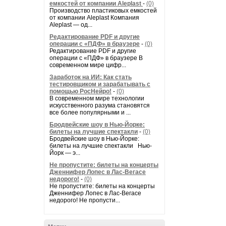
емкостей от компании Aleplast
-
(0)
Производство пластиковых емкостей
от компании Aleplast Компания
Aleplast — од...
Редактирование PDF и другие
операции с «ПДФ» в браузере
-
(0)
Редактирование PDF и другие
операции с «ПДФ» в браузере В
современном мире цифр...
Заработок на ИИ: Как стать
тестировщиком и зарабатывать с
помощью РосНейро!
-
(0)
В современном мире технологии
искусственного разума становятся
все более популярными и ...
Бродвейские шоу в Нью-Йорке:
билеты на лучшие спектакли
-
(0)
Бродвейские шоу в Нью-Йорке:
билеты на лучшие спектакли Нью-
Йорк — э...
Не пропустите: билеты на концерты
Дженнифер Лопес в Лас-Вегасе
недорого!
-
(0)
Не пропустите: билеты на концерты
Дженнифер Лопес в Лас-Вегасе
недорого! Не пропусти...