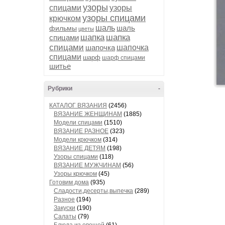
узоры
спицами
узоры
узоры спицами
крючком
шаль
шаль
фильмы
цветы
шапка
шапка
спицами
спицами
шапочка
шапочка
спицами
шарф
шарф спицами
шитье
Рубрики
-
КАТАЛОГ ВЯЗАНИЯ
(2456)
ВЯЗАНИЕ ЖЕНЩИНАМ
(1885)
Модели спицами
(1510)
ВЯЗАНИЕ РАЗНОЕ
(323)
Модели крючком
(314)
ВЯЗАНИЕ ДЕТЯМ
(198)
Узоры спицами
(118)
ВЯЗАНИЕ МУЖЧИНАМ
(56)
Узоры крючком
(45)
Готовим дома
(935)
Сладости,десерты,выпечка
(289)
Разное
(194)
Закуски
(190)
Салаты
(79)