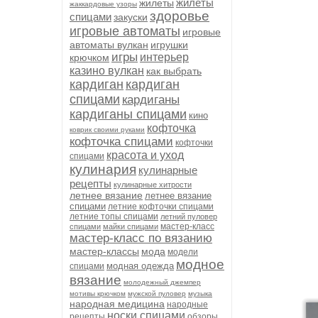
жилеты
жилеты
жаккардовые узоры
здоровье
спицами
закуски
игровые автоматы
игровые
автоматы вулкан
игрушки
игры
интерьер
крючком
казино вулкан
как выбрать
кардиган
кардиган
спицами
кардиганы
кардиганы спицами
кино
кофточка
коврик своими руками
кофточка спицами
кофточки
красота и уход
спицами
кулинария
кулинарные
рецепты
кулинарные хитрости
летнее вязание
летнее вязание
спицами
летние кофточки спицами
летние топы спицами
летний пуловер
мастер-класс
спицами
майки спицами
мастер-класс по вязанию
мастер-классы
мода
модели
модное
модная одежда
спицами
вязание
молодежный джемпер
мотивы крючком
мужской пуловер
музыка
народная медицина
народные
носки спицами
рецепты
обзоры