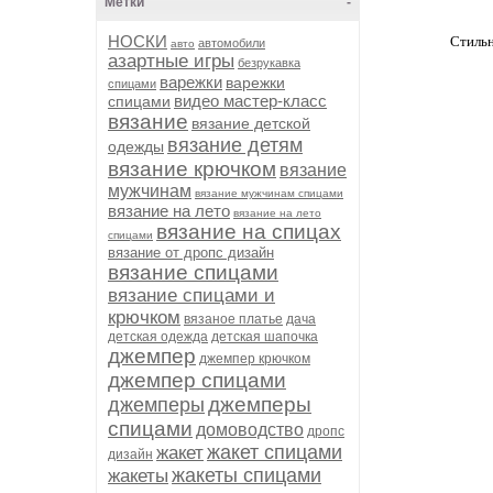
Метки
-
НОСКИ
Стильн
автомобили
авто
азартные игры
безрукавка
варежки
варежки
спицами
видео мастер-класс
спицами
вязание
вязание детской
вязание детям
одежды
вязание крючком
вязание
мужчинам
вязание мужчинам спицами
вязание на лето
вязание на лето
вязание на спицах
спицами
вязание от дропс дизайн
вязание спицами
вязание спицами и
крючком
вязаное платье
дача
детская одежда
детская шапочка
джемпер
джемпер крючком
джемпер спицами
джемперы
джемперы
спицами
домоводство
дропс
жакет спицами
жакет
дизайн
жакеты спицами
жакеты