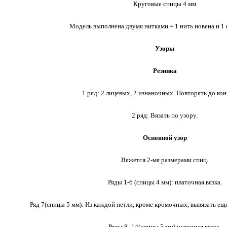
Круговые спицы 4 мм
Модель выполнена двумя нитками = 1 нить новена и 1 
Узоры
Резинка
1 ряд: 2 лицевых, 2 изнаночных. Повторять до кон
2 ряд: Вязать по узору.
Основной узор
Вяжется 2-мя размерами спиц.
Ряды 1-6 (спицы 4 мм): платочная вязка.
Ряд 7(спицы 5 мм): Из каждой петли, кроме кромочных, вывязать е
Ряды 8 -14(спицы 5 мм) чулочная вязка.