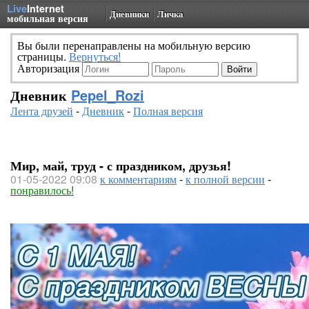
Live
Internet
Дневники
Личка
мобильная версия
Вы были перенаправлены на мобильную версию
страницы.
Вернуться!
Авторизация
Дневник
Pepel_Rozi
Лента друзей
-
Дневник
-
Полная версия
Мир, май, труд - с праздником, друзья!
01-05-2022 09:08
к комментариям
-
к полной версии
-
понравилось!