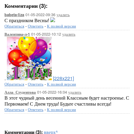
Комментарии (3):
01-05-2022-09:36
удалить
babeta-liza
С праздником Весны!
Обратиться
-
Ответить
-
К полной версии
01-05-2022-10:12
удалить
Валентина-л-1
.
[228x221]
Обратиться
-
Ответить
-
К полной версии
01-05-2022-16:04
удалить
Алла_Студентова
В этот чудный день весенний Классным будет настроенье. С
Первомаем! С Днем труда! Будьте счастливы всегда!
Обратиться
-
Ответить
-
К полной версии
Комментарии (3):
вверх^