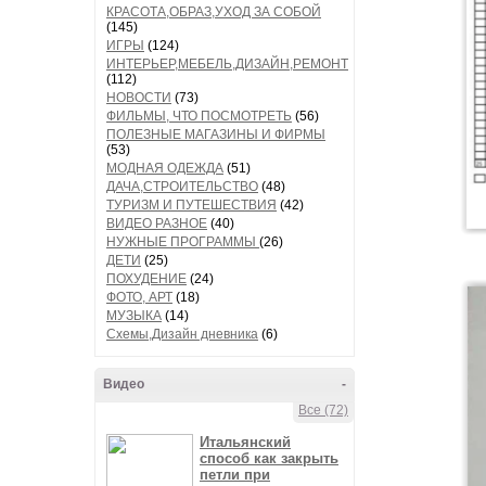
КРАСОТА,ОБРАЗ,УХОД ЗА СОБОЙ
(145)
ИГРЫ
(124)
ИНТЕРЬЕР,МЕБЕЛЬ,ДИЗАЙН,РЕМОНТ
(112)
НОВОСТИ
(73)
ФИЛЬМЫ, ЧТО ПОСМОТРЕТЬ
(56)
ПОЛЕЗНЫЕ МАГАЗИНЫ И ФИРМЫ
(53)
МОДНАЯ ОДЕЖДА
(51)
ДАЧА,СТРОИТЕЛЬСТВО
(48)
ТУРИЗМ И ПУТЕШЕСТВИЯ
(42)
ВИДЕО РАЗНОЕ
(40)
НУЖНЫЕ ПРОГРАММЫ
(26)
ДЕТИ
(25)
ПОХУДЕНИЕ
(24)
ФОТО, АРТ
(18)
МУЗЫКА
(14)
Схемы,Дизайн дневника
(6)
Видео
-
Все (72)
Итальянский
способ как закрыть
петли при