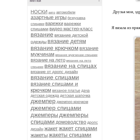
Метки
-
НОСКИ
Друзья мои, зд
автомобили
авто
азартные игры
безрукавка
варежки
варежки
спицами
Я вязала из пря
видео мастер-класс
спицами
вязание
вязание детской
вязание детям
одежды
вязание крючком
вязание
мужчинам
вязание мужчинам спицами
вязание на лето
вязание на лето
вязание на спицах
спицами
вязание от дропс дизайн
вязание спицами
вязание спицами и
крючком
вязаное платье
дача
детская одежда
детская шапочка
джемпер
джемпер крючком
джемпер спицами
джемперы
джемперы
спицами
домоводство
дропс
жакет спицами
жакет
дизайн
жакеты спицами
жакеты