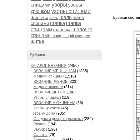
узоры
спицами
узоры
узоры спицами
крючком
шаль
шаль
фильмы
Бретели состоя
цветы
шапка
шапка
спицами
спицами
шапочка
шапочка
спицами
шарф
шарф спицами
шитье
Рубрики
-
КАТАЛОГ ВЯЗАНИЯ
(2456)
ВЯЗАНИЕ ЖЕНЩИНАМ
(1885)
Модели спицами
(1510)
ВЯЗАНИЕ РАЗНОЕ
(323)
Модели крючком
(314)
ВЯЗАНИЕ ДЕТЯМ
(198)
Узоры спицами
(118)
ВЯЗАНИЕ МУЖЧИНАМ
(56)
Узоры крючком
(45)
Готовим дома
(935)
Сладости,десерты,выпечка
(289)
Разное
(194)
Закуски
(190)
Салаты
(79)