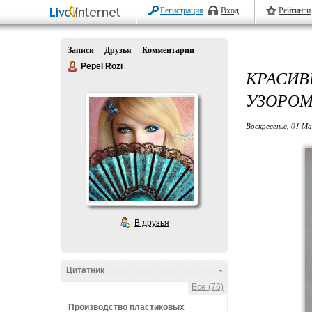
Регистрация
Вход
Рейтинги
Записи
Друзья
Комментарии
Pepel Rozi
КРАСИ
УЗОРО
Воскресенье, 01 Ма
В друзья
Цитатник
-
Все (76)
Производство пластиковых