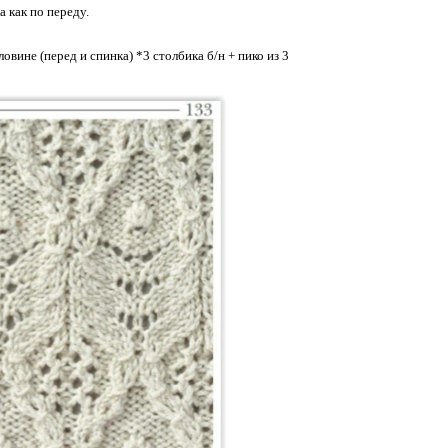
а как по переду.
вине (перед и спинка) *3 столбика б/н + пико из 3