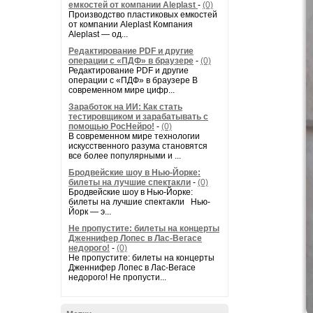
емкостей от компании Aleplast
-
(0)
Производство пластиковых емкостей
от компании Aleplast Компания
Aleplast — од...
Редактирование PDF и другие
операции с «ПДФ» в браузере
-
(0)
Редактирование PDF и другие
операции с «ПДФ» в браузере В
современном мире цифр...
Заработок на ИИ: Как стать
тестировщиком и зарабатывать с
помощью РосНейро!
-
(0)
В современном мире технологии
искусственного разума становятся
все более популярными и ...
Бродвейские шоу в Нью-Йорке:
билеты на лучшие спектакли
-
(0)
Бродвейские шоу в Нью-Йорке:
билеты на лучшие спектакли Нью-
Йорк — э...
Не пропустите: билеты на концерты
Дженнифер Лопес в Лас-Вегасе
недорого!
-
(0)
Не пропустите: билеты на концерты
Дженнифер Лопес в Лас-Вегасе
недорого! Не пропусти...