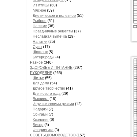
Блюда из овощей
(61)
Из птицы
(60)
Мясное
(59)
Диетическое и полезное
(51)
Рыбное
(51)
На зиму
(38)
Праздничные рецепты
(37)
Несладкая выпечка
(29)
Напитки
(25)
Супы
(17)
Шашлык
(5)
Бутерброды
(4)
Разное
(346)
ЗДОРОВЬЕ И ПИТАНИЕ
(297)
РУКОДЕЛИЕ
(265)
Шитье
(55)
Для дома
(54)
Другое творчество
(41)
Для нового года
(29)
Вышивка
(18)
Игрушки своими руками
(12)
Подарки
(7)
Оригами
(7)
Квиллинг
(6)
Бисер
(5)
Флористика
(3)
СОВЕТЫ,ДОМОВОДСТВО
(157)