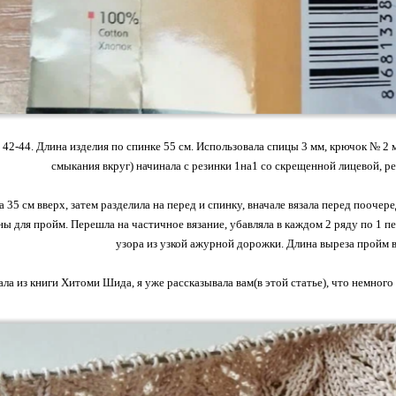
 42-44. Длина изделия по спинке 55 см. Использовала спицы 3 мм, крючок № 2 мм
смыкания вкруг) начинала с резинки 1на1 со скрещенной лицевой, ре
а 35 см вверх, затем разделила на перед и спинку, вначале вязала перед пооче
ы для пройм. Перешла на частичное вязание, убавляла в каждом 2 ряду по 1 пе
узора из узкой ажурной дорожки. Длина выреза пройм 
ла из книги Хитоми Шида, я уже рассказывала вам(в этой статье), что немного 