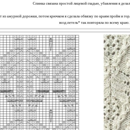
Спинка связана простой лицевой гладью, убавления я делал
т из ажурной дорожки, потом крючком я сделала обвязку по краям пройм и горло
возд.петель* так повторяла по всему краю.