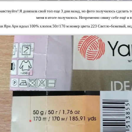
равствуйте! Я довязала свой топ еще 3 дня назад, но фото получилось сделать 
меня в итоге получилось. Непременно свяжу себе ещё и в
жи Ярн Арн идеал 100% хлопок 50г/170 м номер цвета 223 Светло-бежевый, не