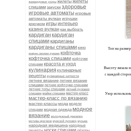
жилеты
жилеты
жаккардовые узоры
здоровье
спицами
закуски
игровые автоматы
игровые
автоматы вулкан
игрушки
игры
интерьер
крючком
казино вулкан
как выбрать
кардиган
кардиган
спицами
кардиганы
кардиганы спицами
кино
Топ на размер
кофточка
коврик своими руками
кофточка спицами
кофточки
красота и уход
спицами
Высоту вязала н
кулинария
кулинарные
с каждой сторон
рецепты
кулинарные хитрости
летнее вязание
летнее вязание
спицами
летние кофточки спицами
летние топы спицами
летний пуловер
мастер-класс
Узор использова
спицами
майки спицами
мастер-класс по вязанию
мастер-классы
мода
модели
модное
модная одежда
спицами
вязание
молодежный джемпер
мотивы крючком
мужской пуловер
музыка
народная медицина
народные
носки спицами
рецепты
обзоры