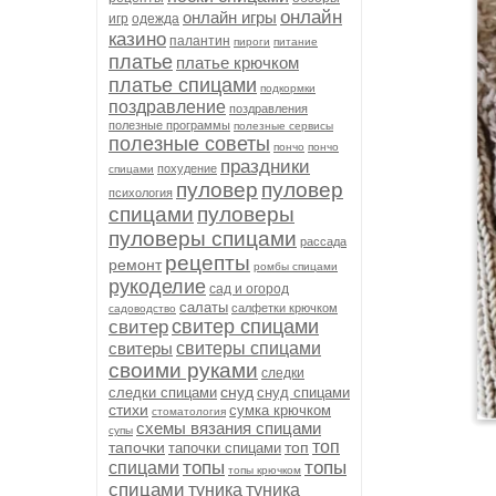
онлайн
онлайн игры
игр
одежда
казино
палантин
пироги
питание
платье
платье крючком
платье спицами
подкормки
поздравление
поздравления
полезные программы
полезные сервисы
полезные советы
пончо
пончо
праздники
похудение
спицами
пуловер
пуловер
психология
спицами
пуловеры
пуловеры спицами
рассада
рецепты
ремонт
ромбы спицами
рукоделие
сад и огород
салаты
салфетки крючком
садоводство
свитер спицами
свитер
свитеры
свитеры спицами
своими руками
следки
снуд
следки спицами
снуд спицами
стихи
сумка крючком
стоматология
схемы вязания спицами
супы
топ
тапочки
топ
тапочки спицами
топы
топы
спицами
топы крючком
спицами
туника
туника