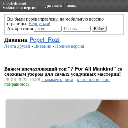
Live
Internet
Дневники
Личка
мобильная версия
Вы были перенаправлены на мобильную версию
страницы.
Вернуться!
Авторизация
Дневник
Pepel_Rozi
Лента друзей
-
Дневник
-
Полная версия
Вяжем впечатляющий топ "7 For All Mankind" со
сложным узором для самых усидчивых мастериц!
25-06-2022 10:36
к комментариям
-
к полной версии
-
понравилось!