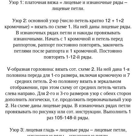
Узор 1: платочная вязка = лицевые и изнаночные ряды –
лицевые петли.
Узор 2: основной узор (число петель кратно 12 + 1+2
кромочные) = вязать по схеме 1. На ней даны лицевые ряды.
В изнаночных рядах петли и накиды провязывать
изнаночными. Начать с 1 кромочной и петель перед
раппортом, раппорт постоянно повторять, закончить
петлями после раппорта и 1 кромочной. Постоянно
повторять 1-12-й ряды.
V-образная горловина: вязать сот. схеме 2. На ней дана 1-я
половина переда для 1-го размера, включая кромочную и 7
средних петель. 2-ю половину вязать в зеркальном
отображении, при этом схему от средних петель читать
слева направо. Для 2-го и З-го размеров узор с обеих сторон
дополнить логически, т.е. продолжить первоначальный узор
2. На схеме даны лицевые ряды. В изнаночных рядах петли
провязывать по рисунку или сот. инструкции. Выполнить 1
раз 105-148-й ряды.
Узор 3: лицевая гладь = лицевые ряды – лицевые петли,
изнаночные ряды – изнаночные петли.