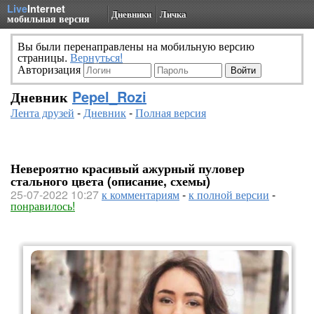
Live
Internet
Дневники
Личка
мобильная версия
Вы были перенаправлены на мобильную версию
страницы.
Вернуться!
Авторизация
Дневник
Pepel_Rozi
Лента друзей
-
Дневник
-
Полная версия
Невероятно красивый ажурный пуловер
стального цвета (описание, схемы)
25-07-2022 10:27
к комментариям
-
к полной версии
-
понравилось!