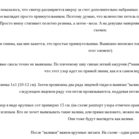
показалось, что свитер расширяется кверху за счет дополнительно набранных пе
он выглядит просто прямоугольником. Поэтому думаю, что количество петель пр
Просто внизу стягивает полотно резинка, а затем - косы. А на девушке наверняк
съемок.
и спинка, как мне кажется, это простые прямоугольники. Вывязано японское пл
этот элемент).
вые скосы точно не вывязаны. По плечевому шву связан легкий ажурчик (*накид
что этот узор идет по прямой линии, как и в самом ве
езинка 1х1 (10-12 см). Затем провязаны два ряда лицевой глади и вывязан "валик
следующем лицевом ряду эти петли провязываются, поддевая петлю 
зор в виде крупных сот примерно 15 см. (на схеме раппорт узора отмечен оран
зеленым. Кто не хочет вывязывать такие валики, или пряжи маловато, можно вм
Они тоже будут выглядеть как валики.
После "валиков" вяжем крупные зигзаги. На схеме - один раппо