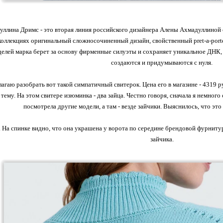
уллина Дримс - это вторая линия российского дизайнера Алены Ахмадуллиной
коллекциях оригинальный сложносочиненный дизайн, свойственный pret-a-porte
делей марка берет за основу фирменные силуэты и сохраняет уникальное ДНК, 
создаются и придумываются с нуля.
агаю разобрать вот такой симпатичный свитерок. Цена его в магазине - 4319 ру
тему. На этом свитере изюминка - два зайца. Честно говоря, сначала я немного 
посмотрела другие модели, а там - везде зайчики. Выяснилось, что эт
 На спинке видно, что она украшена у ворота по середине брендовой фурниту
зайчика.