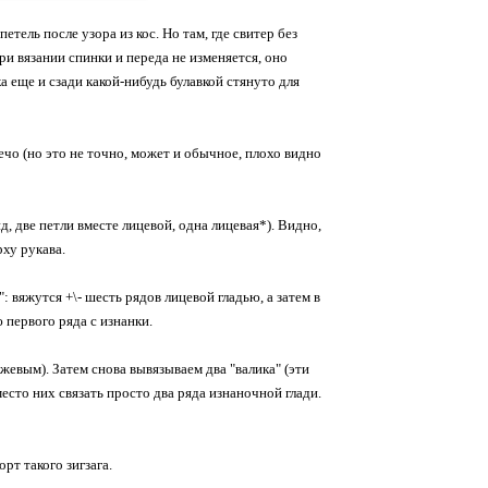
тель после узора из кос. Но там, где свитер без
и вязании спинки и переда не изменяется, оно
а еще и сзади какой-нибудь булавкой стянуто для
ечо (но это не точно, может и обычное, плохо видно
, две петли вместе лицевой, одна лицевая*). Видно,
рху рукава.
": вяжутся +\- шесть рядов лицевой гладью, а затем в
первого ряда с изнанки.
жевым). Затем снова вывязываем два "валика" (эти
есто них связать просто два ряда изнаночной глади.
рт такого зигзага.