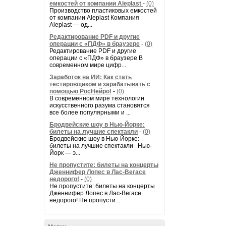
емкостей от компании Aleplast
-
(0)
Производство пластиковых емкостей
от компании Aleplast Компания
Aleplast — од...
Редактирование PDF и другие
операции с «ПДФ» в браузере
-
(0)
Редактирование PDF и другие
операции с «ПДФ» в браузере В
современном мире цифр...
Заработок на ИИ: Как стать
тестировщиком и зарабатывать с
помощью РосНейро!
-
(0)
В современном мире технологии
искусственного разума становятся
все более популярными и ...
Бродвейские шоу в Нью-Йорке:
билеты на лучшие спектакли
-
(0)
Бродвейские шоу в Нью-Йорке:
билеты на лучшие спектакли Нью-
Йорк — э...
Не пропустите: билеты на концерты
Дженнифер Лопес в Лас-Вегасе
недорого!
-
(0)
Не пропустите: билеты на концерты
Дженнифер Лопес в Лас-Вегасе
недорого! Не пропусти...