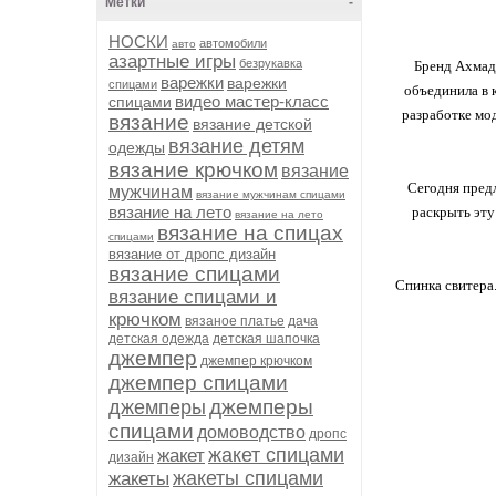
Метки
-
НОСКИ
автомобили
авто
азартные игры
безрукавка
Бренд Ахмад
варежки
варежки
спицами
объединила в 
видео мастер-класс
спицами
разработке мо
вязание
вязание детской
вязание детям
одежды
вязание крючком
вязание
Сегодня предл
мужчинам
вязание мужчинам спицами
вязание на лето
раскрыть эту 
вязание на лето
вязание на спицах
спицами
вязание от дропс дизайн
вязание спицами
Спинка свитера.
вязание спицами и
крючком
вязаное платье
дача
детская одежда
детская шапочка
джемпер
джемпер крючком
джемпер спицами
джемперы
джемперы
спицами
домоводство
дропс
жакет спицами
жакет
дизайн
жакеты спицами
жакеты