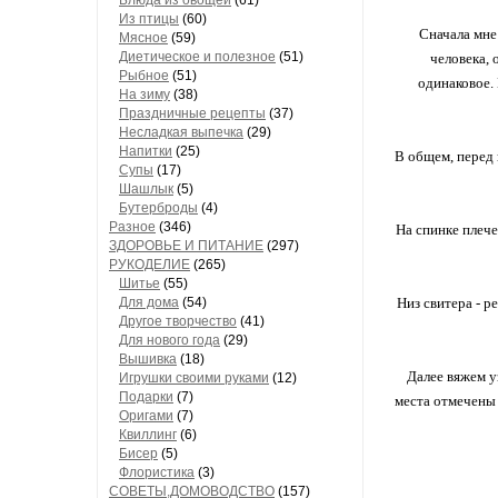
Блюда из овощей
(61)
Из птицы
(60)
Сначала мне 
Мясное
(59)
Диетическое и полезное
(51)
человека, 
Рыбное
(51)
одинаковое. 
На зиму
(38)
Праздничные рецепты
(37)
Несладкая выпечка
(29)
Напитки
(25)
В общем, перед 
Супы
(17)
Шашлык
(5)
Бутерброды
(4)
Разное
(346)
На спинке плече
ЗДОРОВЬЕ И ПИТАНИЕ
(297)
РУКОДЕЛИЕ
(265)
Шитье
(55)
Для дома
(54)
Низ свитера - р
Другое творчество
(41)
Для нового года
(29)
Вышивка
(18)
Далее вяжем у
Игрушки своими руками
(12)
Подарки
(7)
места отмечены 
Оригами
(7)
Квиллинг
(6)
Бисер
(5)
Флористика
(3)
СОВЕТЫ,ДОМОВОДСТВО
(157)