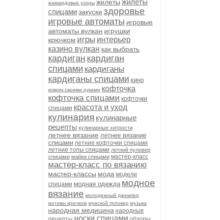
жилеты
жилеты
жаккардовые узоры
здоровье
спицами
закуски
игровые автоматы
игровые
автоматы вулкан
игрушки
игры
интерьер
крючком
казино вулкан
как выбрать
кардиган
кардиган
спицами
кардиганы
кардиганы спицами
кино
кофточка
коврик своими руками
кофточка спицами
кофточки
красота и уход
спицами
кулинария
кулинарные
рецепты
кулинарные хитрости
летнее вязание
летнее вязание
спицами
летние кофточки спицами
летние топы спицами
летний пуловер
мастер-класс
спицами
майки спицами
мастер-класс по вязанию
мастер-классы
мода
модели
модное
модная одежда
спицами
вязание
молодежный джемпер
мотивы крючком
мужской пуловер
музыка
народная медицина
народные
носки спицами
рецепты
обзоры