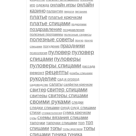
онлайн
онлайн игры
игр
одежда
казино
палантин
пироги
питание
платье
платье крючком
платье спицами
подкормки
поздравление
поздравления
полезные программы
полезные сервисы
полезные советы
пончо
пончо
праздники
похудение
спицами
пуловер
пуловер
психология
спицами
пуловеры
пуловеры спицами
рассада
рецепты
ремонт
ромбы спицами
рукоделие
сад и огород
салаты
салфетки крючком
садоводство
свитер спицами
свитер
свитеры
свитеры спицами
своими руками
следки
снуд
следки спицами
снуд спицами
стихи
сумка крючком
стоматология
схемы вязания спицами
супы
топ
тапочки
топ
тапочки спицами
топы
топы
спицами
топы крючком
спицами
туника
туника