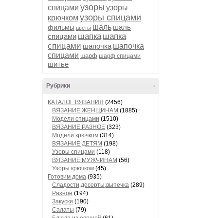
узоры
спицами
узоры
узоры спицами
крючком
шаль
шаль
фильмы
цветы
шапка
шапка
спицами
спицами
шапочка
шапочка
спицами
шарф
шарф спицами
шитье
Рубрики
-
КАТАЛОГ ВЯЗАНИЯ
(2456)
ВЯЗАНИЕ ЖЕНЩИНАМ
(1885)
Модели спицами
(1510)
ВЯЗАНИЕ РАЗНОЕ
(323)
Модели крючком
(314)
ВЯЗАНИЕ ДЕТЯМ
(198)
Узоры спицами
(118)
ВЯЗАНИЕ МУЖЧИНАМ
(56)
Узоры крючком
(45)
Готовим дома
(935)
Сладости,десерты,выпечка
(289)
Разное
(194)
Закуски
(190)
Салаты
(79)