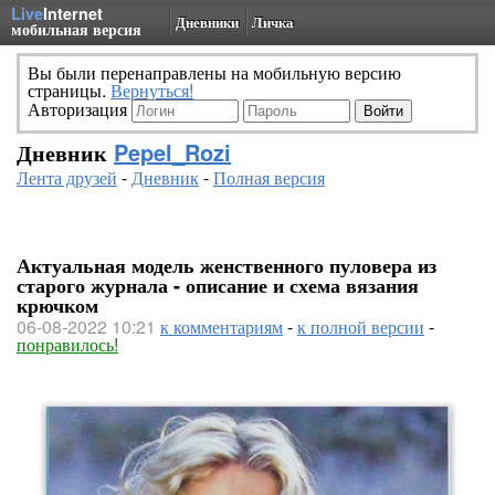
Live
Internet
Дневники
Личка
мобильная версия
Вы были перенаправлены на мобильную версию
страницы.
Вернуться!
Авторизация
Дневник
Pepel_Rozi
Лента друзей
-
Дневник
-
Полная версия
Актуальная модель женственного пуловера из
старого журнала - описание и схема вязания
крючком
06-08-2022 10:21
к комментариям
-
к полной версии
-
понравилось!