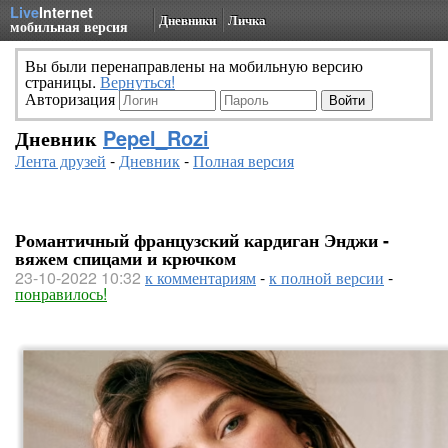
Live
Internet
Дневники
Личка
мобильная версия
Вы были перенаправлены на мобильную версию
страницы.
Вернуться!
Авторизация
Дневник
Pepel_Rozi
Лента друзей
-
Дневник
-
Полная версия
Романтичный французский кардиган Энджи -
вяжем спицами и крючком
23-10-2022 10:32
к комментариям
-
к полной версии
-
понравилось!