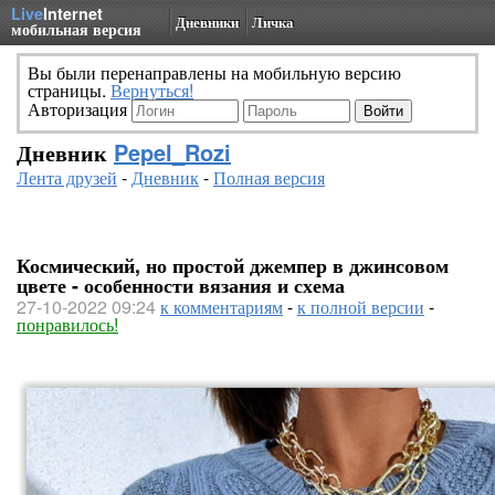
Live
Internet
Дневники
Личка
мобильная версия
Вы были перенаправлены на мобильную версию
страницы.
Вернуться!
Авторизация
Дневник
Pepel_Rozi
Лента друзей
-
Дневник
-
Полная версия
Космический, но простой джемпер в джинсовом
цвете - особенности вязания и схема
27-10-2022 09:24
к комментариям
-
к полной версии
-
понравилось!