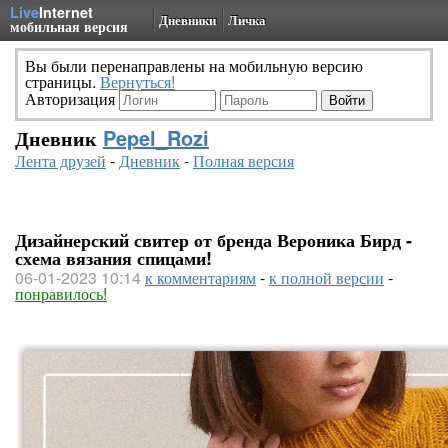
Live
Internet
Дневники
Личка
мобильная версия
Вы были перенаправлены на мобильную версию
страницы.
Вернуться!
Авторизация
Дневник
Pepel_Rozi
Лента друзей
-
Дневник
-
Полная версия
Дизайнерский свитер от бренда Вероника Бирд -
схема вязания спицами!
06-01-2023 10:14
к комментариям
-
к полной версии
-
понравилось!