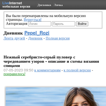
Live
Internet
Дневники
Личка
мобильная версия
Вы были перенаправлены на мобильную версию
страницы.
Вернуться!
Авторизация
Дневник
Pepel_Rozi
Лента друзей
-
Дневник
-
Полная версия
Нежный серебристо-серый пуловер с
чередованием узоров - описание и схемы вязания
спицами
07-05-2023 09:50
к комментариям
-
к полной версии
-
понравилось!