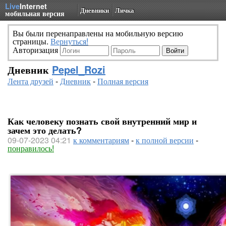
Live
Internet
Дневники
Личка
мобильная версия
Вы были перенаправлены на мобильную версию
страницы.
Вернуться!
Авторизация
Дневник
Pepel_Rozi
Лента друзей
-
Дневник
-
Полная версия
Как человеку познать свой внутренний мир и
зачем это делать?
09-07-2023 04:21
к комментариям
-
к полной версии
-
понравилось!