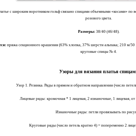
атье с широким воротником гольф связано спицами объемными «косами» по вс
розового цвета.
Размеры:
38/40 (46/48).
тся:
пряжа секционного крашения (63% хлопка, 37% шерсти альпака; 210 м/50 г)
круговые спицы № 4.
Узоры для вязания платья спицам
Узор 1. Резинка. Ряды в прямом и обратном направлении (число петел
Лицевые ряды: кромочная * 1 лицевая, 2 изнаночные, 1 лицевая, от
Изнаночные ряды: петли провязывать по рису
Круговые ряды (число петель кратно 4) = попеременно 2 лице