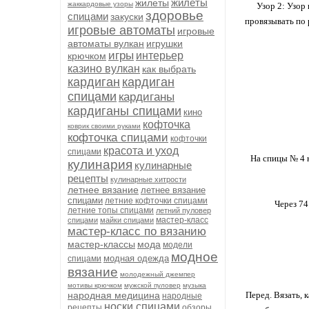
жилеты
жилеты
жаккардовые узоры
Узор 2: Узор
здоровье
спицами
закуски
провязывать по 
игровые автоматы
игровые
автоматы вулкан
игрушки
игры
интерьер
крючком
казино вулкан
как выбрать
кардиган
кардиган
спицами
кардиганы
кардиганы спицами
кино
кофточка
коврик своими руками
кофточка спицами
кофточки
красота и уход
спицами
На спицы № 4 н
кулинария
кулинарные
рецепты
кулинарные хитрости
летнее вязание
летнее вязание
спицами
летние кофточки спицами
Через 74
летние топы спицами
летний пуловер
мастер-класс
спицами
майки спицами
мастер-класс по вязанию
мастер-классы
мода
модели
модное
модная одежда
спицами
вязание
молодежный джемпер
мотивы крючком
мужской пуловер
музыка
народная медицина
Перед. Вязать, к
народные
носки спицами
рецепты
обзоры