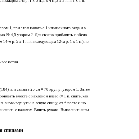
дом 2-м р. 1 х 6 п.,1 х 4 п.,3 х 2 п. и 1 х 1 п.
зором 1, при этом начать с 1 изнаночного ряда и в
ах № 4,5 узором 2. Для скосов прибавить с обеих
ом 14-м р. 5 х 1 п. и в следующем 12-м р. 1 х 1 п.) по
 все петли.
) п. и связать 25 см = 70 круг. р. узором 1. Затем
овязать вместе с наклоном влево (= 1 п. снять, как
 п. вновь вернуть на левую спицу, от * постоянно
нки сшить с началом. Вшить рукава. Выполнить швы
ья спицами