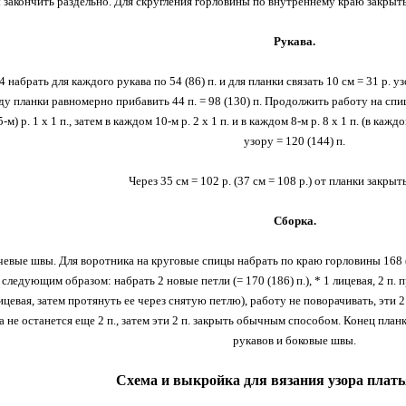
закончить раздельно. Для скругления горловины по внутреннему краю закрыть в каж
Рукава.
 набрать для каждого рукава по 54 (86) п. и для планки связать 10 см = 31 р. у
у планки равномерно прибавить 44 п. = 98 (130) п. Продолжить работу на спиц
-м) р. 1 х 1 п., затем в каждом 10-м р. 2 х 1 п. и в каждом 8-м р. 8 х 1 п. (в кажд
узору = 120 (144) п.
Через 35 см = 102 р. (37 см = 108 р.) от планки закрыть
Сборка.
вые швы. Для воротника на круговые спицы набрать по краю горловины 168 (184
следующим образом: набрать 2 новые петли (= 170 (186) п.), * 1 лицевая, 2 п. пр
ицевая, затем протянуть ее через снятую петлю), работу не поворачивать, эти 2
а не останется еще 2 п., затем эти 2 п. закрыть обычным способом. Конец пла
рукавов и боковые швы.
Схема и выкройка для вязания узора плат