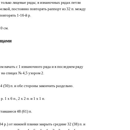
ны только лицевые ряды; в изнаночных рядах петли
релкой, постоянно повторять раппорт из 32 п. между
повторять 1-16-й р.
0 см.
ицами
том начать с 1 изнаночного ряда и в последнем ряду
 на спицах № 4,5 узором 2.
4 (50) п. и обе стороны закончить раздельно.
 х 6 п., 2 х 2 п. и 1 х 1 п.
тавшиеся 48 (61) п.
04 р.) от нижней планки закрыть средние 32 (38) п. и