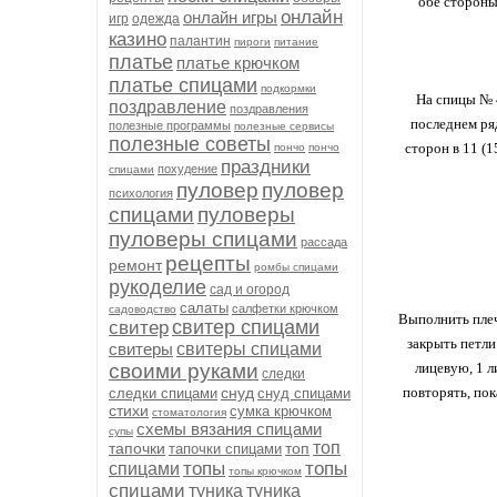
обе стороны 
онлайн
онлайн игры
игр
одежда
казино
палантин
пироги
питание
платье
платье крючком
платье спицами
подкормки
На спицы № 4
поздравление
поздравления
последнем ряд
полезные программы
полезные сервисы
полезные советы
сторон в 11 (15
пончо
пончо
праздники
похудение
спицами
пуловер
пуловер
психология
спицами
пуловеры
пуловеры спицами
рассада
рецепты
ремонт
ромбы спицами
рукоделие
сад и огород
салаты
салфетки крючком
садоводство
Выполнить плече
свитер спицами
свитер
закрыть петли 
свитеры
свитеры спицами
своими руками
лицевую, 1 л
следки
снуд
повторять, пок
следки спицами
снуд спицами
стихи
сумка крючком
стоматология
схемы вязания спицами
супы
топ
тапочки
топ
тапочки спицами
топы
топы
спицами
топы крючком
спицами
туника
туника