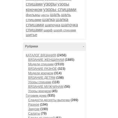
узоры
спицами
узоры
узоры спицами
крючком
шаль
шаль
фильмы
цветы
шапка
шапка
спицами
спицами
шапочка
шапочка
спицами
шарф
шарф спицами
шитье
Рубрики
-
КАТАЛОГ ВЯЗАНИЯ
(2456)
ВЯЗАНИЕ ЖЕНЩИНАМ
(1885)
Модели спицами
(1510)
ВЯЗАНИЕ РАЗНОЕ
(323)
Модели крючком
(314)
ВЯЗАНИЕ ДЕТЯМ
(198)
Узоры спицами
(118)
ВЯЗАНИЕ МУЖЧИНАМ
(56)
Узоры крючком
(45)
Готовим дома
(935)
Сладости,десерты,выпечка
(289)
Разное
(194)
Закуски
(190)
Салаты
(79)