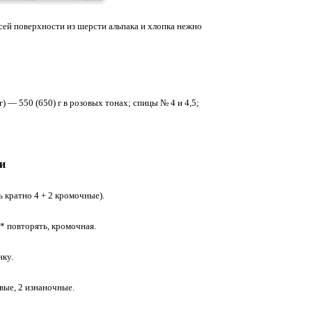
ей поверхности из шерсти альпака и хлопка нежно
 — 550 (650) г в розовых тонах; спицы № 4 и 4,5;
и
ь кратно 4 + 2 кромочные).
 * повторять, кромочная.
нку.
вые, 2 изнаночные.