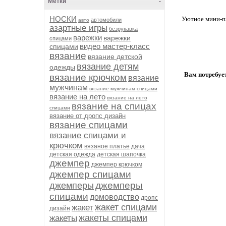
Метки
-
НОСКИ
Уютное мини-пл
автомобили
авто
азартные игры
безрукавка
варежки
варежки
спицами
видео мастер-класс
спицами
вязание
вязание детской
вязание детям
одежды
Вам потребуе
вязание крючком
вязание
мужчинам
вязание мужчинам спицами
вязание на лето
вязание на лето
вязание на спицах
спицами
вязание от дропс дизайн
вязание спицами
вязание спицами и
крючком
вязаное платье
дача
детская одежда
детская шапочка
джемпер
джемпер крючком
джемпер спицами
джемперы
джемперы
спицами
домоводство
дропс
жакет спицами
жакет
дизайн
жакеты спицами
жакеты