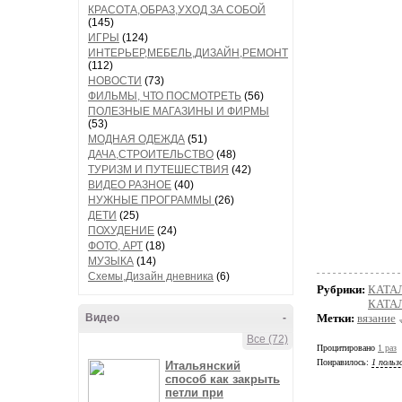
КРАСОТА,ОБРАЗ,УХОД ЗА СОБОЙ
(145)
ИГРЫ
(124)
ИНТЕРЬЕР,МЕБЕЛЬ,ДИЗАЙН,РЕМОНТ
(112)
НОВОСТИ
(73)
ФИЛЬМЫ, ЧТО ПОСМОТРЕТЬ
(56)
ПОЛЕЗНЫЕ МАГАЗИНЫ И ФИРМЫ
(53)
МОДНАЯ ОДЕЖДА
(51)
ДАЧА,СТРОИТЕЛЬСТВО
(48)
ТУРИЗМ И ПУТЕШЕСТВИЯ
(42)
ВИДЕО РАЗНОЕ
(40)
НУЖНЫЕ ПРОГРАММЫ
(26)
ДЕТИ
(25)
ПОХУДЕНИЕ
(24)
ФОТО, АРТ
(18)
МУЗЫКА
(14)
Схемы,Дизайн дневника
(6)
Рубрики:
КАТА
КАТАЛ
Видео
-
Метки:
вязание
Все (72)
Процитировано
1 раз
Понравилось:
1 польз
Итальянский
способ как закрыть
петли при