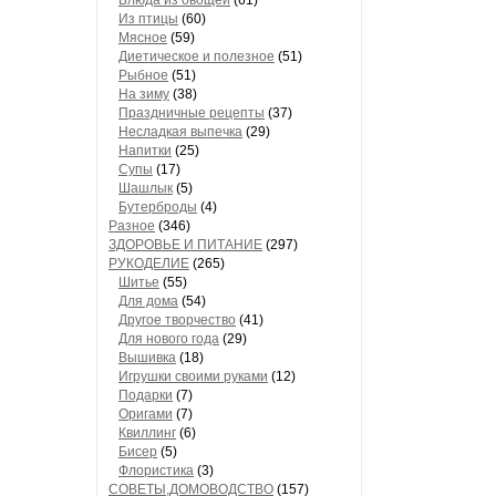
Блюда из овощей
(61)
Из птицы
(60)
Мясное
(59)
Диетическое и полезное
(51)
Рыбное
(51)
На зиму
(38)
Праздничные рецепты
(37)
Несладкая выпечка
(29)
Напитки
(25)
Супы
(17)
Шашлык
(5)
Бутерброды
(4)
Разное
(346)
ЗДОРОВЬЕ И ПИТАНИЕ
(297)
РУКОДЕЛИЕ
(265)
Шитье
(55)
Для дома
(54)
Другое творчество
(41)
Для нового года
(29)
Вышивка
(18)
Игрушки своими руками
(12)
Подарки
(7)
Оригами
(7)
Квиллинг
(6)
Бисер
(5)
Флористика
(3)
СОВЕТЫ,ДОМОВОДСТВО
(157)