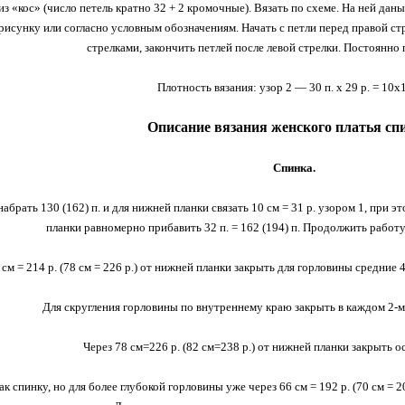
 из «кос» (число петель кратно 32 + 2 кромочные). Вязать по схеме. На ней да
рисунку или согласно условным обозначениям. Начать с петли перед правой ст
стрелками, закончить петлей после левой стрелки. Постоянно 
Плотность вязания: узор 2 — 30 п. х 29 р. = 10x1
Описание вязания женского платья сп
Спинка.
абрать 130 (162) п. и для нижней планки связать 10 см = 31 р. узором 1, при э
планки равномерно прибавить 32 п. = 162 (194) п. Продолжить работу
 см = 214 р. (78 см = 226 р.) от нижней планки закрыть для горловины средние 4
Для скругления горловины по внутреннему краю закрыть в каждом 2-м р. 1
Через 78 см=226 р. (82 см=238 р.) от нижней планки закрыть ос
ак спинку, но для более глубокой горловины уже через 66 см = 192 р. (70 см = 2