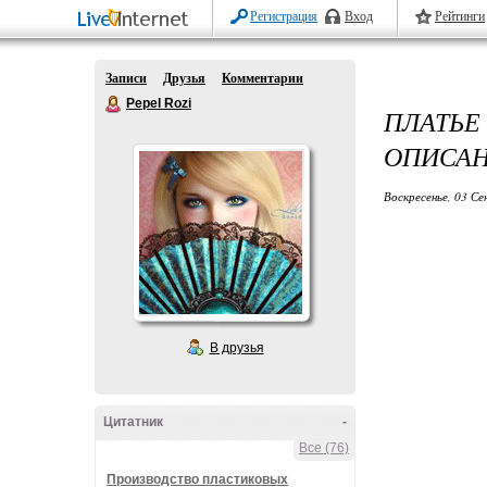
Регистрация
Вход
Рейтинги
Записи
Друзья
Комментарии
Pepel Rozi
ПЛАТЬЕ
ОПИСАН
Воскресенье, 03 Се
В друзья
Цитатник
-
Все (76)
Производство пластиковых