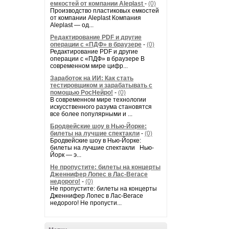
емкостей от компании Aleplast
-
(0)
Производство пластиковых емкостей
от компании Aleplast Компания
Aleplast — од...
Редактирование PDF и другие
операции с «ПДФ» в браузере
-
(0)
Редактирование PDF и другие
операции с «ПДФ» в браузере В
современном мире цифр...
Заработок на ИИ: Как стать
тестировщиком и зарабатывать с
помощью РосНейро!
-
(0)
В современном мире технологии
искусственного разума становятся
все более популярными и ...
Бродвейские шоу в Нью-Йорке:
билеты на лучшие спектакли
-
(0)
Бродвейские шоу в Нью-Йорке:
билеты на лучшие спектакли Нью-
Йорк — э...
Не пропустите: билеты на концерты
Дженнифер Лопес в Лас-Вегасе
недорого!
-
(0)
Не пропустите: билеты на концерты
Дженнифер Лопес в Лас-Вегасе
недорого! Не пропусти...