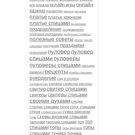
онлайн
онлайн игры
игр
одежда
казино
палантин
пироги
питание
платье
платье крючком
платье спицами
подкормки
поздравление
поздравления
полезные программы
полезные сервисы
полезные советы
пончо
пончо
праздники
похудение
спицами
пуловер
пуловер
психология
спицами
пуловеры
пуловеры спицами
рассада
рецепты
ремонт
ромбы спицами
рукоделие
сад и огород
салаты
салфетки крючком
садоводство
свитер спицами
свитер
свитеры
свитеры спицами
своими руками
следки
снуд
следки спицами
снуд спицами
стихи
сумка крючком
стоматология
схемы вязания спицами
супы
топ
тапочки
топ
тапочки спицами
топы
топы
спицами
топы крючком
спицами
туника
туника