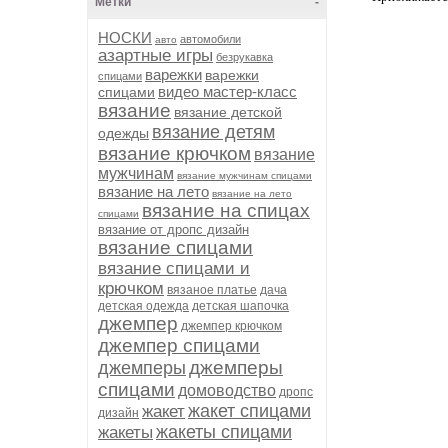
Метки
-
НОСКИ
автомобили
авто
азартные игры
безрукавка
варежки
варежки
спицами
видео мастер-класс
спицами
вязание
вязание детской
вязание детям
одежды
вязание крючком
вязание
мужчинам
вязание мужчинам спицами
вязание на лето
вязание на лето
вязание на спицах
спицами
вязание от дропс дизайн
вязание спицами
вязание спицами и
крючком
вязаное платье
дача
детская одежда
детская шапочка
джемпер
джемпер крючком
джемпер спицами
джемперы
джемперы
спицами
домоводство
дропс
жакет спицами
жакет
дизайн
жакеты спицами
жакеты