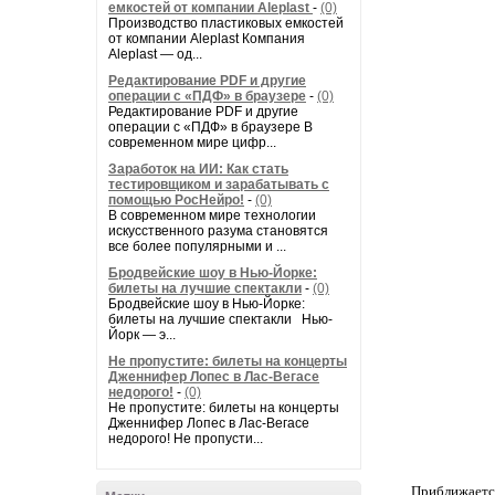
емкостей от компании Aleplast
-
(0)
Производство пластиковых емкостей
от компании Aleplast Компания
Aleplast — од...
Редактирование PDF и другие
операции с «ПДФ» в браузере
-
(0)
Редактирование PDF и другие
операции с «ПДФ» в браузере В
современном мире цифр...
Заработок на ИИ: Как стать
тестировщиком и зарабатывать с
помощью РосНейро!
-
(0)
В современном мире технологии
искусственного разума становятся
все более популярными и ...
Бродвейские шоу в Нью-Йорке:
билеты на лучшие спектакли
-
(0)
Бродвейские шоу в Нью-Йорке:
билеты на лучшие спектакли Нью-
Йорк — э...
Не пропустите: билеты на концерты
Дженнифер Лопес в Лас-Вегасе
недорого!
-
(0)
Не пропустите: билеты на концерты
Дженнифер Лопес в Лас-Вегасе
недорого! Не пропусти...
Приближается