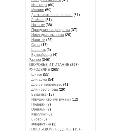
Блюда из овощей
(61)
Из птицы
(60)
Мясное
(59)
Диетическое и полезное
(51)
Рыбное
(51)
На зиму
(38)
Праздничные рецепты
(37)
Несладкая выпечка
(29)
Напитки
(25)
Супы
(17)
Шашлык
(5)
Бутерброды
(4)
Разное
(346)
ЗДОРОВЬЕ И ПИТАНИЕ
(297)
РУКОДЕЛИЕ
(265)
Шитье
(55)
Для дома
(54)
Другое творчество
(41)
Для нового года
(29)
Вышивка
(18)
Игрушки своими руками
(12)
Подарки
(7)
Оригами
(7)
Квиллинг
(6)
Бисер
(5)
Флористика
(3)
СОВЕТЫ,ДОМОВОДСТВО
(157)