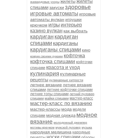
жилеты
жилеты
жаккардовые узоры
здоровье
спицами
закуски
игровые автоматы
игровые
автоматы вулкан
игрушки
игры
интерьер
крючком
казино вулкан
как выбрать
кардиган
кардиган
спицами
кардиганы
кардиганы спицами
кино
кофточка
коврик своими руками
кофточка спицами
кофточки
красота и уход
спицами
кулинария
кулинарные
рецепты
кулинарные хитрости
летнее вязание
летнее вязание
спицами
летние кофточки спицами
летние топы спицами
летний пуловер
мастер-класс
спицами
майки спицами
мастер-класс по вязанию
мастер-классы
мода
модели
модное
модная одежда
спицами
вязание
молодежный джемпер
мотивы крючком
мужской пуловер
музыка
народная медицина
народные
носки спицами
рецепты
обзоры