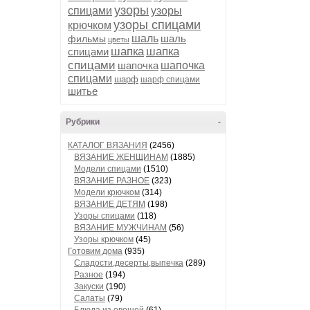
узоры
спицами
узоры
узоры спицами
крючком
шаль
шаль
фильмы
цветы
шапка
шапка
спицами
спицами
шапочка
шапочка
спицами
шарф
шарф спицами
шитье
Рубрики
-
КАТАЛОГ ВЯЗАНИЯ
(2456)
ВЯЗАНИЕ ЖЕНЩИНАМ
(1885)
Модели спицами
(1510)
ВЯЗАНИЕ РАЗНОЕ
(323)
Модели крючком
(314)
ВЯЗАНИЕ ДЕТЯМ
(198)
Узоры спицами
(118)
ВЯЗАНИЕ МУЖЧИНАМ
(56)
Узоры крючком
(45)
Готовим дома
(935)
Сладости,десерты,выпечка
(289)
Разное
(194)
Закуски
(190)
Салаты
(79)