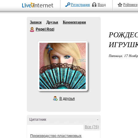
Регистрация
Вход
Рейтинги
Записи
Друзья
Комментарии
Pepel Rozi
РОЖДЕС
ИГРУШК
Пятница, 17 Ноябр
В друзья
Цитатник
-
Все (76)
Производство пластиковых