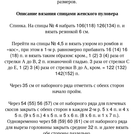
размеров.
Описание вязания спицами женского пуловера
Спинка. На спицы № 4 набрать 106(118) 126(134) п. и
вязать резинкой 6 см.
Перейти на спицы № 4,5 и вязать узором из ромбов и
«кос», при этом в 1-м р. равномерно прибавить 16 (14) 16
(18) п. и вязать таким образом: кром., 1 (2) 3 (4) раза от
стрелки А до В, 2 п. изнаночной гладью. 3 раза от стрелки С
до Е, 1 (2) 3 (4) раза от стрелки В до А, кром. = 122 (132)
142(152) п.
Через 35 см от наборного ряда отметить с обеих сторон
начало пройм.
Через 54 (55) 56 (57) см от наборного ряда для плечевых
скосов закрыть с обеих сторон в каждом 2-м р. 5 х 4 п. и 4 х
5 п. (9 х 5 п.) 4 х 5 п. и 5 х 6 п. (8 х 6 п. и 1 х 7 п.).
Одновременно через 58 (59) 60 (61) см от наборного ряда
для выреза горловины закрыть средние 32 п. и далее вязать
обе стороны раздельно.