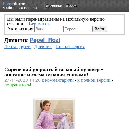
Live
Internet
Дневники
Личка
мобильная версия
Вы были перенаправлены на мобильную версию
страницы.
Вернуться!
Авторизация
Дневник
Pepel_Rozi
Лента друзей
-
Дневник
-
Полная версия
Сиреневый узорчатый вязаный пуловер -
описание и схема вязания спицами!
27-11-2023 14:20
к комментариям
-
к полной версии
-
понравилось!