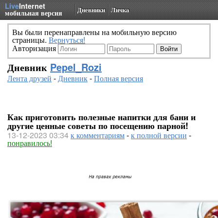
Live
Internet
Дневники
Личка
мобильная версия
Вы были перенаправлены на мобильную версию
страницы.
Вернуться!
Авторизация
Дневник
Pepel_Rozi
Лента друзей
-
Дневник
-
Полная версия
Как приготовить полезные напитки для бани и
другие ценные советы по посещению парной!
13-12-2023 03:34
к комментариям
-
к полной версии
-
понравилось!