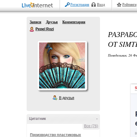
Регистрация
Вход
Рейтинги
Записи
Друзья
Комментарии
Pepel Rozi
РАЗРАБ
ОТ SIM
Понедельник, 26 Фе
В друзья
Цитатник
-
Все (76)
Производство пластиковых