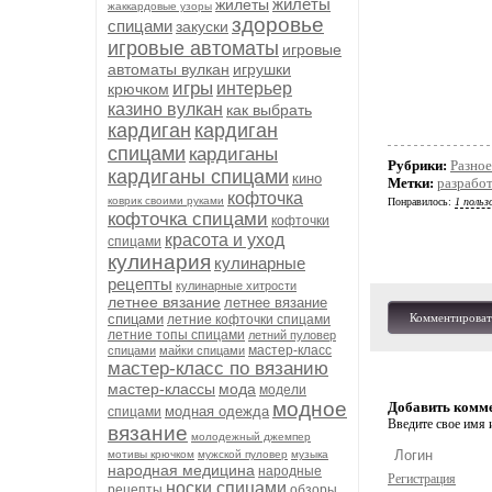
жилеты
жилеты
жаккардовые узоры
здоровье
спицами
закуски
игровые автоматы
игровые
автоматы вулкан
игрушки
игры
интерьер
крючком
казино вулкан
как выбрать
кардиган
кардиган
спицами
кардиганы
Рубрики:
Разное
кардиганы спицами
кино
Метки:
разработ
кофточка
коврик своими руками
Понравилось:
1 польз
кофточка спицами
кофточки
красота и уход
спицами
кулинария
кулинарные
рецепты
кулинарные хитрости
летнее вязание
летнее вязание
спицами
Комментироват
летние кофточки спицами
летние топы спицами
летний пуловер
мастер-класс
спицами
майки спицами
мастер-класс по вязанию
мастер-классы
мода
модели
модное
Добавить комм
модная одежда
спицами
Введите свое имя и
вязание
молодежный джемпер
мотивы крючком
мужской пуловер
музыка
народная медицина
народные
Регистрация
носки спицами
рецепты
обзоры