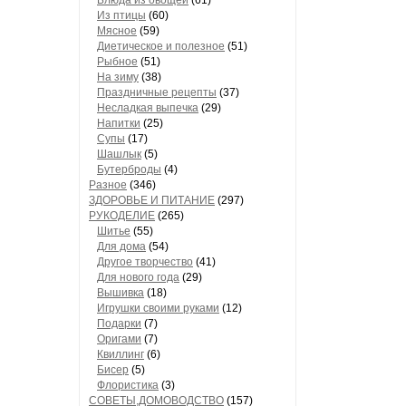
Блюда из овощей
(61)
Из птицы
(60)
Мясное
(59)
Диетическое и полезное
(51)
Рыбное
(51)
На зиму
(38)
Праздничные рецепты
(37)
Несладкая выпечка
(29)
Напитки
(25)
Супы
(17)
Шашлык
(5)
Бутерброды
(4)
Разное
(346)
ЗДОРОВЬЕ И ПИТАНИЕ
(297)
РУКОДЕЛИЕ
(265)
Шитье
(55)
Для дома
(54)
Другое творчество
(41)
Для нового года
(29)
Вышивка
(18)
Игрушки своими руками
(12)
Подарки
(7)
Оригами
(7)
Квиллинг
(6)
Бисер
(5)
Флористика
(3)
СОВЕТЫ,ДОМОВОДСТВО
(157)