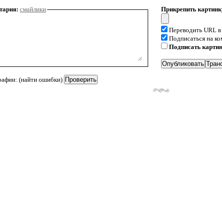
тария:
смайлики
Прикрепить картинк
Переводить URL в
Подписаться на к
Подписать карти
рафии: (найти ошибки)