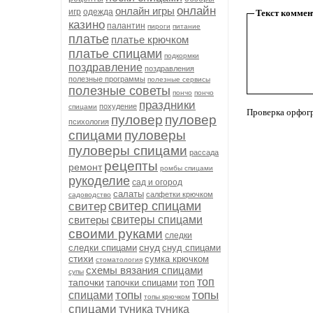
онлайн
онлайн игры
игр
одежда
Текст коммен
казино
палантин
пироги
питание
платье
платье крючком
платье спицами
подкормки
поздравление
поздравления
полезные программы
полезные сервисы
полезные советы
пончо
пончо
праздники
похудение
спицами
Проверка орфог
пуловер
пуловер
психология
спицами
пуловеры
пуловеры спицами
рассада
рецепты
ремонт
ромбы спицами
рукоделие
сад и огород
салаты
салфетки крючком
садоводство
свитер спицами
свитер
свитеры
свитеры спицами
своими руками
следки
снуд
следки спицами
снуд спицами
стихи
сумка крючком
стоматология
схемы вязания спицами
супы
топ
тапочки
топ
тапочки спицами
топы
топы
спицами
топы крючком
спицами
туника
туника