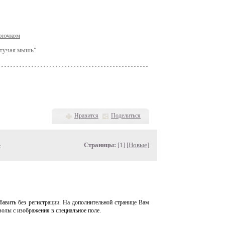
крючком
етучая мышь"
Нравится
Поделиться
»
Страницы:
[1] [
Новые
]
авить без регистрации. На дополнительной странице Вам
волы с изображения в специальное поле.