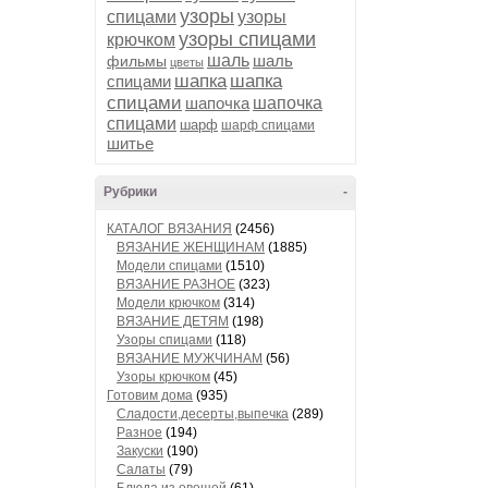
узоры
спицами
узоры
узоры спицами
крючком
шаль
шаль
фильмы
цветы
шапка
шапка
спицами
спицами
шапочка
шапочка
спицами
шарф
шарф спицами
шитье
Рубрики
-
КАТАЛОГ ВЯЗАНИЯ
(2456)
ВЯЗАНИЕ ЖЕНЩИНАМ
(1885)
Модели спицами
(1510)
ВЯЗАНИЕ РАЗНОЕ
(323)
Модели крючком
(314)
ВЯЗАНИЕ ДЕТЯМ
(198)
Узоры спицами
(118)
ВЯЗАНИЕ МУЖЧИНАМ
(56)
Узоры крючком
(45)
Готовим дома
(935)
Сладости,десерты,выпечка
(289)
Разное
(194)
Закуски
(190)
Салаты
(79)