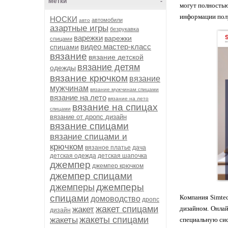
Метки
-
могут полностью
информации полу
НОСКИ
автомобили
авто
азартные игры
безрукавка
варежки
варежки
спицами
видео мастер-класс
спицами
вязание
вязание детской
вязание детям
одежды
вязание крючком
вязание
мужчинам
вязание мужчинам спицами
вязание на лето
вязание на лето
вязание на спицах
спицами
вязание от дропс дизайн
вязание спицами
вязание спицами и
крючком
вязаное платье
дача
детская одежда
детская шапочка
джемпер
джемпер крючком
джемпер спицами
джемперы
джемперы
спицами
Компания Simte
домоводство
дропс
жакет спицами
жакет
дизайном. Онлай
дизайн
жакеты спицами
жакеты
специальную сис