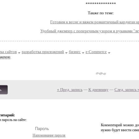
**************
Также по теме:
Готовим к весне и вяжем романтичный кардиган 
Удобный джемпер с поперечным узором и рукавами "л
ка сайтов
разработка приложений
бизнес
e-Commerce
ователю
« Пред. запись
—
К дневнику
—
След. запись 
ь
ентарий:
 пароль на сайте:
Комментарий можно доб
нужно будет ввести сим
Напоминание пароля