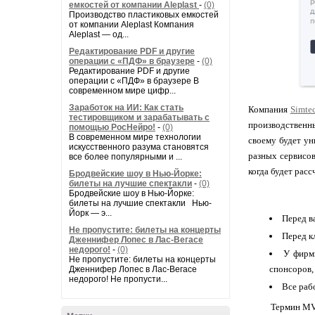
емкостей от компании Aleplast
-
(0)
Производство пластиковых емкостей
от компании Aleplast Компания
Aleplast — од...
Редактирование PDF и другие
операции с «ПДФ» в браузере
-
(0)
Редактирование PDF и другие
операции с «ПДФ» в браузере В
современном мире цифр...
Заработок на ИИ: Как стать
Компания
Simte
тестировщиком и зарабатывать с
производственны
помощью РосНейро!
-
(0)
В современном мире технологии
своему будет ун
искусственного разума становятся
разных сервисов
все более популярными и ...
когда будет расс
Бродвейские шоу в Нью-Йорке:
билеты на лучшие спектакли
-
(0)
Бродвейские шоу в Нью-Йорке:
билеты на лучшие спектакли Нью-
Йорк — э...
Перед в
Не пропустите: билеты на концерты
Перед к
Дженнифер Лопес в Лас-Вегасе
недорого!
-
(0)
У фирмы
Не пропустите: билеты на концерты
спонсоров,
Дженнифер Лопес в Лас-Вегасе
недорого! Не пропусти...
Все раб
Термин MVP обо