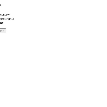
у:
 ссылку
омментарии
нку