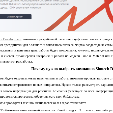
ch Development
занимается разработкой различных цифровых каналов продаж 
х предприятий для большого и локального бизнеса. Фирма создает даже сам
икальным и конечная цена работы будет подсчитана, конечно, индивидуальн
 и систем, дизайнерская настройка и работа по модели Time & Material или F
читываться разработка.
Почему нужно выбрать компанию Simtech D
ами будут открыты новые перспективы в работе, значимые проекты которые с
лиентами открываются новые инициативы. Нужно только рассмотреть вариант
 много информации для развития. Компания участвует во всех конференция
 проводятся программы обучения, есть своя библиотека.
оты проводятся законно, начисляется белая заработная плата.
значает минимальный жизнеспособный продукт. Это значит, что сайт раз