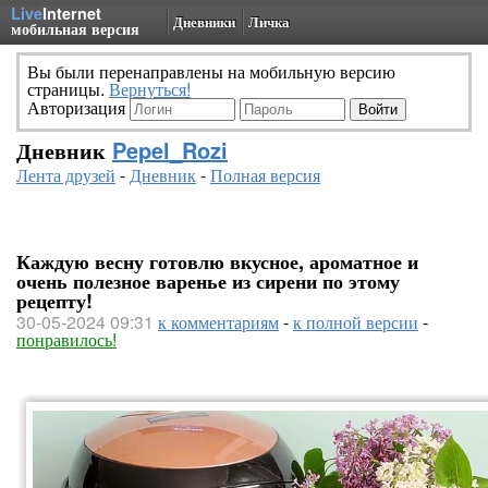
Live
Internet
Дневники
Личка
мобильная версия
Вы были перенаправлены на мобильную версию
страницы.
Вернуться!
Авторизация
Дневник
Pepel_Rozi
Лента друзей
-
Дневник
-
Полная версия
Каждую весну готовлю вкусное, ароматное и
очень полезное варенье из сирени по этому
рецепту!
30-05-2024 09:31
к комментариям
-
к полной версии
-
понравилось!