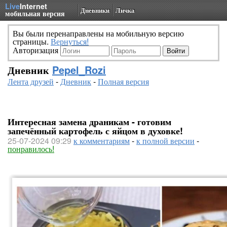
Live
Internet
Дневники
Личка
мобильная версия
Вы были перенаправлены на мобильную версию
страницы.
Вернуться!
Авторизация
Дневник
Pepel_Rozi
Лента друзей
-
Дневник
-
Полная версия
Интересная замена драникам - готовим
запечённый картофель с яйцом в духовке!
25-07-2024 09:29
к комментариям
-
к полной версии
-
понравилось!