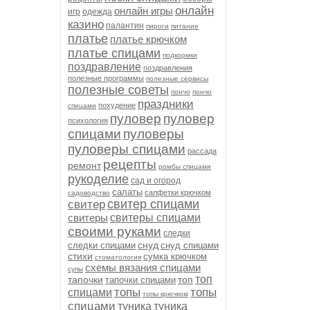
онлайн
онлайн игры
игр
одежда
казино
палантин
пироги
питание
платье
платье крючком
платье спицами
подкормки
поздравление
поздравления
полезные программы
полезные сервисы
полезные советы
пончо
пончо
праздники
похудение
спицами
пуловер
пуловер
психология
спицами
пуловеры
пуловеры спицами
рассада
рецепты
ремонт
ромбы спицами
рукоделие
сад и огород
салаты
салфетки крючком
садоводство
свитер спицами
свитер
свитеры
свитеры спицами
своими руками
следки
снуд
следки спицами
снуд спицами
стихи
сумка крючком
стоматология
схемы вязания спицами
супы
топ
тапочки
топ
тапочки спицами
топы
топы
спицами
топы крючком
спицами
туника
туника