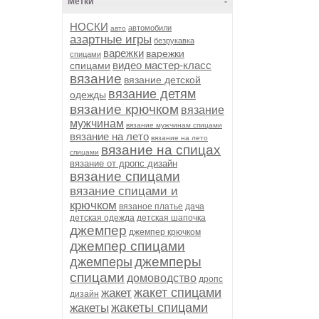
Метки
-
НОСКИ
автомобили
авто
азартные игры
безрукавка
варежки
варежки
спицами
видео мастер-класс
спицами
вязание
вязание детской
вязание детям
одежды
вязание крючком
вязание
мужчинам
вязание мужчинам спицами
вязание на лето
вязание на лето
вязание на спицах
спицами
вязание от дропс дизайн
вязание спицами
вязание спицами и
крючком
вязаное платье
дача
детская одежда
детская шапочка
джемпер
джемпер крючком
джемпер спицами
джемперы
джемперы
спицами
домоводство
дропс
жакет спицами
жакет
дизайн
жакеты спицами
жакеты