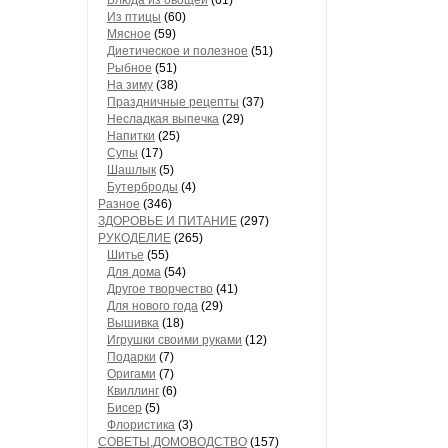
Блюда из овощей
(61)
Из птицы
(60)
Мясное
(59)
Диетическое и полезное
(51)
Рыбное
(51)
На зиму
(38)
Праздничные рецепты
(37)
Несладкая выпечка
(29)
Напитки
(25)
Супы
(17)
Шашлык
(5)
Бутерброды
(4)
Разное
(346)
ЗДОРОВЬЕ И ПИТАНИЕ
(297)
РУКОДЕЛИЕ
(265)
Шитье
(55)
Для дома
(54)
Другое творчество
(41)
Для нового года
(29)
Вышивка
(18)
Игрушки своими руками
(12)
Подарки
(7)
Оригами
(7)
Квиллинг
(6)
Бисер
(5)
Флористика
(3)
СОВЕТЫ,ДОМОВОДСТВО
(157)