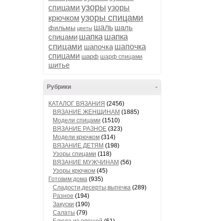
узоры
спицами
узоры
узоры спицами
крючком
шаль
шаль
фильмы
цветы
шапка
шапка
спицами
спицами
шапочка
шапочка
спицами
шарф
шарф спицами
шитье
Рубрики
-
КАТАЛОГ ВЯЗАНИЯ
(2456)
ВЯЗАНИЕ ЖЕНЩИНАМ
(1885)
Модели спицами
(1510)
ВЯЗАНИЕ РАЗНОЕ
(323)
Модели крючком
(314)
ВЯЗАНИЕ ДЕТЯМ
(198)
Узоры спицами
(118)
ВЯЗАНИЕ МУЖЧИНАМ
(56)
Узоры крючком
(45)
Готовим дома
(935)
Сладости,десерты,выпечка
(289)
Разное
(194)
Закуски
(190)
Салаты
(79)