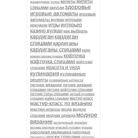
жилеты
жилеты
жаккардовые узоры
здоровье
спицами
закуски
игровые автоматы
игровые
автоматы вулкан
игрушки
игры
интерьер
крючком
казино вулкан
как выбрать
кардиган
кардиган
спицами
кардиганы
кардиганы спицами
кино
кофточка
коврик своими руками
кофточка спицами
кофточки
красота и уход
спицами
кулинария
кулинарные
рецепты
кулинарные хитрости
летнее вязание
летнее вязание
спицами
летние кофточки спицами
летние топы спицами
летний пуловер
мастер-класс
спицами
майки спицами
мастер-класс по вязанию
мастер-классы
мода
модели
модное
модная одежда
спицами
вязание
молодежный джемпер
мотивы крючком
мужской пуловер
музыка
народная медицина
народные
носки спицами
рецепты
обзоры