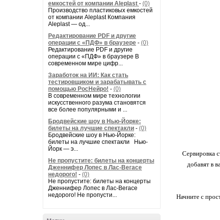
емкостей от компании Aleplast
-
(0)
Производство пластиковых емкостей
от компании Aleplast Компания
Aleplast — од...
Редактирование PDF и другие
операции с «ПДФ» в браузере
-
(0)
Редактирование PDF и другие
операции с «ПДФ» в браузере В
современном мире цифр...
Заработок на ИИ: Как стать
тестировщиком и зарабатывать с
помощью РосНейро!
-
(0)
В современном мире технологии
искусственного разума становятся
все более популярными и ...
Бродвейские шоу в Нью-Йорке:
билеты на лучшие спектакли
-
(0)
Бродвейские шоу в Нью-Йорке:
билеты на лучшие спектакли Нью-
Йорк — э...
Сервировка с
Не пропустите: билеты на концерты
добавят в в
Дженнифер Лопес в Лас-Вегасе
недорого!
-
(0)
Не пропустите: билеты на концерты
Дженнифер Лопес в Лас-Вегасе
недорого! Не пропусти...
Начните с прос