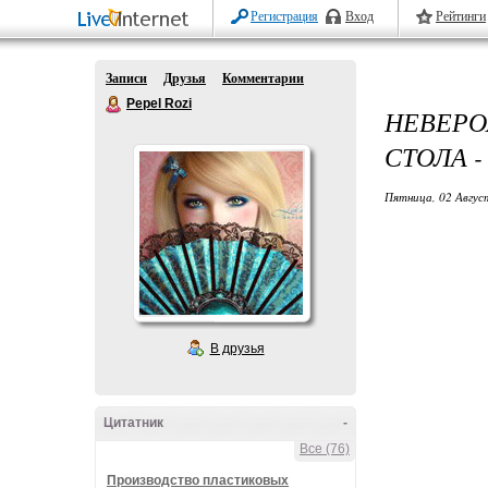
Регистрация
Вход
Рейтинги
Записи
Друзья
Комментарии
Pepel Rozi
НЕВЕР
СТОЛА 
Пятница, 02 Авгус
В друзья
Цитатник
-
Все (76)
Производство пластиковых