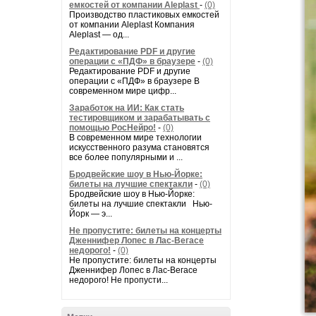
емкостей от компании Aleplast
-
(0)
Производство пластиковых емкостей
от компании Aleplast Компания
Aleplast — од...
Редактирование PDF и другие
операции с «ПДФ» в браузере
-
(0)
Редактирование PDF и другие
операции с «ПДФ» в браузере В
современном мире цифр...
Заработок на ИИ: Как стать
тестировщиком и зарабатывать с
помощью РосНейро!
-
(0)
В современном мире технологии
искусственного разума становятся
все более популярными и ...
Бродвейские шоу в Нью-Йорке:
билеты на лучшие спектакли
-
(0)
Бродвейские шоу в Нью-Йорке:
билеты на лучшие спектакли Нью-
Йорк — э...
Не пропустите: билеты на концерты
Дженнифер Лопес в Лас-Вегасе
недорого!
-
(0)
Не пропустите: билеты на концерты
Дженнифер Лопес в Лас-Вегасе
недорого! Не пропусти...