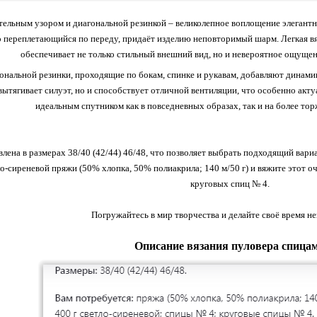
тельным узором и диагональной резинкой – великолепное воплощение элегант
о переплетающийся по переду, придаёт изделию неповторимый шарм. Легкая в
обеспечивает не только стильный внешний вид, но и невероятное ощущени
нальной резинки, проходящие по бокам, спинке и рукавам, добавляют динамик
вытягивает силуэт, но и способствует отличной вентиляции, что особенно актуа
идеальным спутником как в повседневных образах, так и на более то
лена в размерах 38/40 (42/44) 46/48, что позволяет выбрать подходящий вари
тло-сиреневой пряжи (50% хлопка, 50% полиакрила; 140 м/50 г) и вяжите этот 
круговых спиц № 4.
Погружайтесь в мир творчества и делайте своё время н
Описание вязания пуловера спица