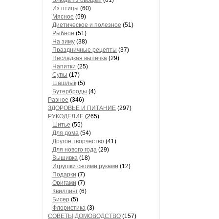
Блюда из овощей
(61)
Из птицы
(60)
Мясное
(59)
Диетическое и полезное
(51)
Рыбное
(51)
На зиму
(38)
Праздничные рецепты
(37)
Несладкая выпечка
(29)
Напитки
(25)
Супы
(17)
Шашлык
(5)
Бутерброды
(4)
Разное
(346)
ЗДОРОВЬЕ И ПИТАНИЕ
(297)
РУКОДЕЛИЕ
(265)
Шитье
(55)
Для дома
(54)
Другое творчество
(41)
Для нового года
(29)
Вышивка
(18)
Игрушки своими руками
(12)
Подарки
(7)
Оригами
(7)
Квиллинг
(6)
Бисер
(5)
Флористика
(3)
СОВЕТЫ,ДОМОВОДСТВО
(157)