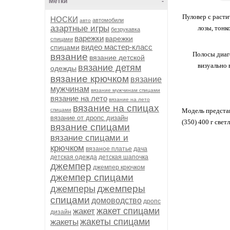
Метки
-
Пуловер с расти
НОСКИ
автомобили
авто
азартные игры
лозы, тонк
безрукавка
варежки
варежки
спицами
видео мастер-класс
спицами
Полосы диаго
вязание
вязание детской
визуально 
вязание детям
одежды
вязание крючком
вязание
мужчинам
вязание мужчинам спицами
вязание на лето
вязание на лето
вязание на спицах
спицами
Модель представ
вязание от дропс дизайн
(350) 400 г све
вязание спицами
вязание спицами и
крючком
вязаное платье
дача
детская одежда
детская шапочка
джемпер
джемпер крючком
джемпер спицами
джемперы
джемперы
спицами
домоводство
дропс
жакет спицами
жакет
дизайн
жакеты спицами
жакеты