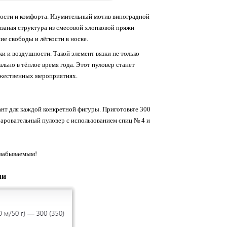
ности и комфорта. Изумительный мотив виноградной
язаная структура из смесовой хлопковой пряжи
е свободы и лёгкости в носке.
и и воздушности. Такой элемент вязки не только
льно в тёплое время года. Этот пуловер станет
ржественных мероприятиях.
ант для каждой конкретной фигуры. Приготовьте 300
очаровательный пуловер с использованием спиц № 4 и
езабываемым!
ми