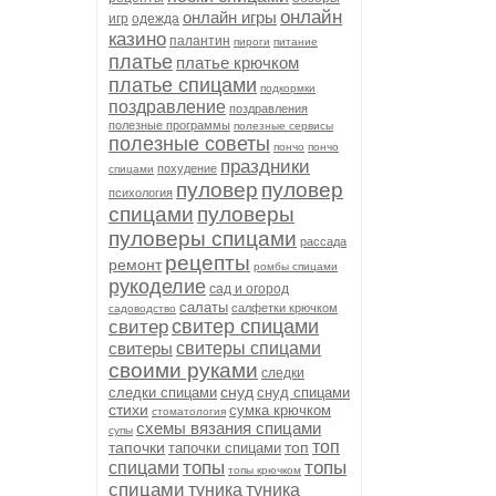
онлайн
онлайн игры
игр
одежда
казино
палантин
пироги
питание
платье
платье крючком
платье спицами
подкормки
поздравление
поздравления
полезные программы
полезные сервисы
полезные советы
пончо
пончо
праздники
похудение
спицами
пуловер
пуловер
психология
спицами
пуловеры
пуловеры спицами
рассада
рецепты
ремонт
ромбы спицами
рукоделие
сад и огород
салаты
салфетки крючком
садоводство
свитер спицами
свитер
свитеры
свитеры спицами
своими руками
следки
снуд
следки спицами
снуд спицами
стихи
сумка крючком
стоматология
схемы вязания спицами
супы
топ
тапочки
топ
тапочки спицами
топы
топы
спицами
топы крючком
спицами
туника
туника