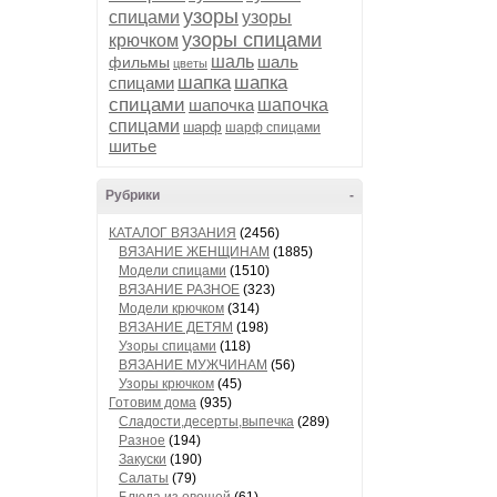
узоры
спицами
узоры
узоры спицами
крючком
шаль
шаль
фильмы
цветы
шапка
шапка
спицами
спицами
шапочка
шапочка
спицами
шарф
шарф спицами
шитье
Рубрики
-
КАТАЛОГ ВЯЗАНИЯ
(2456)
ВЯЗАНИЕ ЖЕНЩИНАМ
(1885)
Модели спицами
(1510)
ВЯЗАНИЕ РАЗНОЕ
(323)
Модели крючком
(314)
ВЯЗАНИЕ ДЕТЯМ
(198)
Узоры спицами
(118)
ВЯЗАНИЕ МУЖЧИНАМ
(56)
Узоры крючком
(45)
Готовим дома
(935)
Сладости,десерты,выпечка
(289)
Разное
(194)
Закуски
(190)
Салаты
(79)