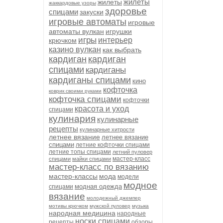
жилеты
жилеты
жаккардовые узоры
здоровье
спицами
закуски
игровые автоматы
игровые
автоматы вулкан
игрушки
игры
интерьер
крючком
казино вулкан
как выбрать
кардиган
кардиган
спицами
кардиганы
кардиганы спицами
кино
кофточка
коврик своими руками
кофточка спицами
кофточки
красота и уход
спицами
кулинария
кулинарные
рецепты
кулинарные хитрости
летнее вязание
летнее вязание
спицами
летние кофточки спицами
летние топы спицами
летний пуловер
мастер-класс
спицами
майки спицами
мастер-класс по вязанию
мастер-классы
мода
модели
модное
модная одежда
спицами
вязание
молодежный джемпер
мотивы крючком
мужской пуловер
музыка
народная медицина
народные
носки спицами
рецепты
обзоры