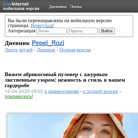
Live
Internet
Дневники
Личка
мобильная версия
Вы были перенаправлены на мобильную версию
страницы.
Вернуться!
Авторизация
Дневник
Pepel_Rozi
Лента друзей
-
Дневник
-
Полная версия
Вяжем абрикосовый пуловер с ажурным
лиственным узором: нежность и стиль в вашем
гардеробе
16-04-2025 09:02
к комментариям
-
к полной версии
-
понравилось!