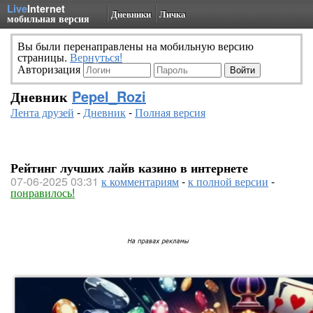
Live
Internet
Дневники
Личка
мобильная версия
Вы были перенаправлены на мобильную версию
страницы.
Вернуться!
Авторизация
Дневник
Pepel_Rozi
Лента друзей
-
Дневник
-
Полная версия
Рейтинг лучших лайв казино в интернете
07-06-2025 03:31
к комментариям
-
к полной версии
-
понравилось!