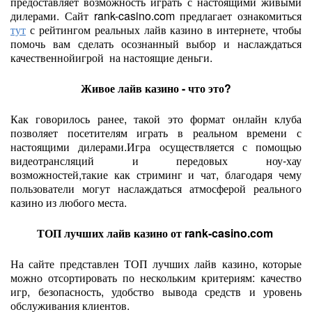
предоставляет возможность играть с настоящими живыми
дилерами. Сайт rank-casino.com предлагает ознакомиться
тут
с рейтингом реальных лайв казино в интернете, чтобы
помочь вам сделать осознанный выбор и наслаждаться
качественнойигрой на настоящие деньги.
Живое лайв казино - что это?
Как говорилось ранее, такой это формат онлайн клуба
позволяет посетителям играть в реальном времени с
настоящими дилерами.Игра осуществляется с помощью
видеотрансляций и передовых ноу-хау
возможностей,такие как стриминг и чат, благодаря чему
пользователи могут наслаждаться атмосферой реального
казино из любого места.
ТОП лучших лайв казино от rank-casino.com
На сайте представлен ТОП лучших лайв казино, которые
можно отсортировать по нескольким критериям: качество
игр, безопасность, удобство вывода средств и уровень
обслуживания клиентов.