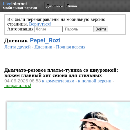
Live
Internet
Дневники
Личка
мобильная версия
Вы были перенаправлены на мобильную версию
страницы.
Вернуться!
Авторизация
Дневник
Pepel_Rozi
Лента друзей
-
Дневник
-
Полная версия
Дымчато‑розовое платье‑туника со шнуровкой:
вяжем главный хит сезона для стильных
04-06-2026 08:53
к комментариям
-
к полной версии
-
понравилось!