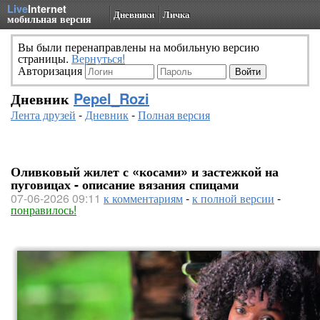
Live
Internet
Дневники
Личка
мобильная версия
Вы были перенаправлены на мобильную версию
страницы.
Вернуться!
Авторизация
Дневник
Pepel_Rozi
Лента друзей
-
Дневник
-
Полная версия
Оливковый жилет с «косами» и застежкой на
пуговицах - описание вязания спицами
07-06-2026 09:11
к комментариям
-
к полной версии
-
понравилось!