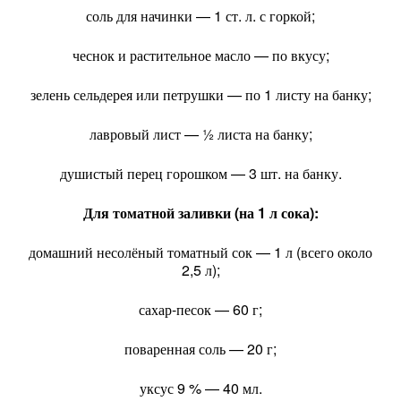
соль
для
начинки
— 1
ст.
л.
с
горкой;
чеснок
и
растительное
масло
— по
вкусу;
зелень
сельдерея
или
петрушки
— по
1
листу
на
банку;
лавровый
лист
— ½
листа
на
банку;
душистый
перец
горошком
— 3
шт.
на
банку.
Для
томатной
заливки
(на
1
л
сока):
домашний
несолёный
томатный
сок
— 1
л
(всего
около
2,5
л);
сахар-песок
— 60
г;
поваренная
соль
— 20
г;
уксус
9
% — 40
мл.