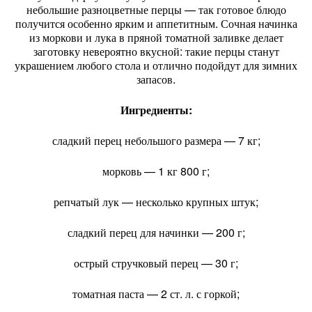
небольшие
разноцветные
перцы
— так
готовое
блюдо
получится
особенно
ярким
и
аппетитным.
Сочная
начинка
из
моркови
и
лука
в
пряной
томатной
заливке
делает
заготовку
невероятно
вкусной:
такие
перцы
станут
украшением
любого
стола
и
отлично
подойдут
для
зимних
запасов.
Ингредиенты:
сладкий
перец
небольшого
размера
— 7
кг;
морковь
— 1
кг
800
г;
репчатый
лук
— несколько
крупных
штук;
сладкий
перец
для
начинки
— 200
г;
острый
стручковый
перец
— 30
г;
томатная
паста
— 2
ст.
л.
с
горкой;