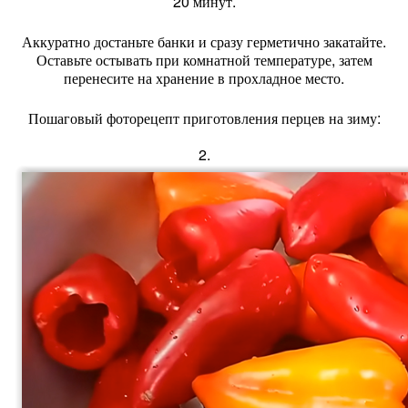
20
минут.
Аккуратно
достаньте
банки
и
сразу
герметично
закатайте.
Оставьте
остывать
при
комнатной
температуре,
затем
перенесите
на
хранение
в
прохладное
место.
Пошаговый фоторецепт приготовления перцев на зиму:
2.