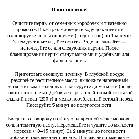
Приготовление:
Очистите
перцы
от
семенных
коробочек
и
тщательно
промойте.
В
кастрюле
доведите
воду
до
кипения
и
бланшируйте
перцы
порциями
(в
один
слой)
по
1
минуте.
Затем
достаньте
и
дайте
остыть.
Воду
не
сливайте
—
используйте
её
для
следующих
партий.
После
бланширования
перцы
станут
мягкими
и
удобными
для
фарширования.
Приготовьте
овощную
начинку.
В
глубокой
посуде
разогрейте
растительное
масло,
выложите
нарезанный
четвертинками
колец
лук
и
пассеруйте
до
мягкости
(не
до
золотистого
цвета).
Добавьте
нарезанный
тонкой
соломкой
сладкий
перец
(200
г)
и
мелко
порубленный
острый
перец.
Пассеруйте
5
минут
до
полуготовности.
Введите
в
сковороду
натёртую
на
крупной
тёрке
морковь,
соль
и
томатную
пасту.
Перемешайте
и
тушите
до
мягкости
моркови
(10–15
минут).
За
2
минуты
до
готовности
добавьте
измельчённый
чеснок.
При
желании
вмешайте