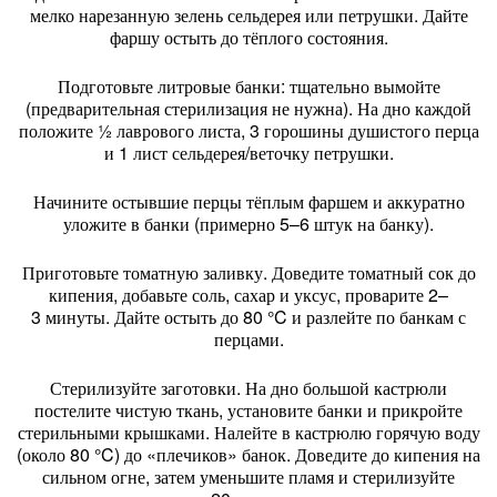
мелко
нарезанную
зелень
сельдерея
или
петрушки.
Дайте
фаршу
остыть
до
тёплого
состояния.
Подготовьте
литровые
банки:
тщательно
вымойте
(предварительная
стерилизация
не
нужна).
На
дно
каждой
положите
½
лаврового
листа,
3
горошины
душистого
перца
и
1
лист
сельдерея/веточку
петрушки.
Начините
остывшие
перцы
тёплым
фаршем
и
аккуратно
уложите
в
банки
(примерно
5–6
штук
на
банку).
Приготовьте
томатную
заливку.
Доведите
томатный
сок
до
кипения,
добавьте
соль,
сахар
и
уксус,
проварите
2–
3
минуты.
Дайте
остыть
до
80
°C
и
разлейте
по
банкам
с
перцами.
Стерилизуйте
заготовки.
На
дно
большой
кастрюли
постелите
чистую
ткань,
установите
банки
и
прикройте
стерильными
крышками.
Налейте
в
кастрюлю
горячую
воду
(около
80
°C)
до
«плечиков»
банок.
Доведите
до
кипения
на
сильном
огне,
затем
уменьшите
пламя
и
стерилизуйте