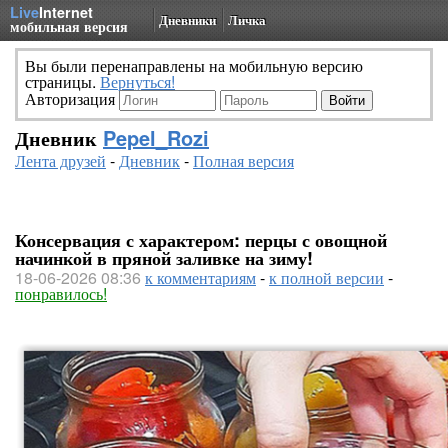
Live
Internet
Дневники
Личка
мобильная версия
Вы были перенаправлены на мобильную версию
страницы.
Вернуться!
Авторизация
Дневник
Pepel_Rozi
Лента друзей
-
Дневник
-
Полная версия
Консервация с характером: перцы с овощной
начинкой в пряной заливке на зиму!
18-06-2026 08:36
к комментариям
-
к полной версии
-
понравилось!