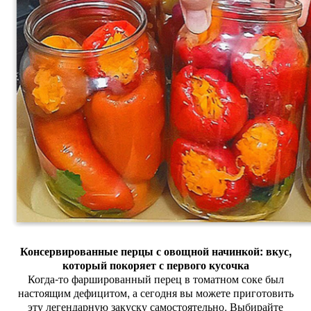
Консервированные
перцы
с
овощной
начинкой:
вкус,
который
покоряет
с
первого
кусочка
Когда‑то
фаршированный
перец
в
томатном
соке
был
настоящим
дефицитом,
а
сегодня
вы
можете
приготовить
эту
легендарную
закуску
самостоятельно.
Выбирайте