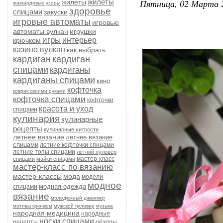
Пятница, 02 Марта 2
жилеты
жилеты
жаккардовые узоры
здоровье
спицами
закуски
игровые автоматы
игровые
автоматы вулкан
игрушки
игры
интерьер
крючком
казино вулкан
как выбрать
кардиган
кардиган
спицами
кардиганы
кардиганы спицами
кино
кофточка
коврик своими руками
кофточка спицами
кофточки
красота и уход
спицами
кулинария
кулинарные
рецепты
кулинарные хитрости
летнее вязание
летнее вязание
спицами
летние кофточки спицами
летние топы спицами
летний пуловер
мастер-класс
спицами
майки спицами
мастер-класс по вязанию
мастер-классы
мода
модели
модное
модная одежда
спицами
вязание
молодежный джемпер
мотивы крючком
мужской пуловер
музыка
народная медицина
народные
носки спицами
рецепты
обзоры