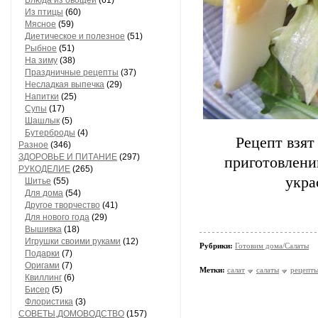
Блюда из овощей
(61)
Из птицы
(60)
Мясное
(59)
Диетическое и полезное
(51)
Рыбное
(51)
На зиму
(38)
Праздничные рецепты
(37)
Несладкая выпечка
(29)
Напитки
(25)
Супы
(17)
Шашлык
(5)
Бутерброды
(4)
Рецепт взят
Разное
(346)
ЗДОРОВЬЕ И ПИТАНИЕ
(297)
приготовлени
РУКОДЕЛИЕ
(265)
укра
Шитье
(55)
Для дома
(54)
Другое творчество
(41)
Для нового года
(29)
Вышивка
(18)
Игрушки своими руками
(12)
Рубрики:
Готовим дома/Салаты
Подарки
(7)
Оригами
(7)
Метки:
салат
салаты
рецепт
Квиллинг
(6)
Бисер
(5)
Флористика
(3)
СОВЕТЫ,ДОМОВОДСТВО
(157)