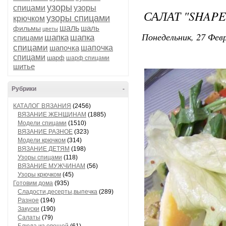
узоры
спицами
узоры
САЛАТ "SHAPE
узоры спицами
крючком
шаль
шаль
фильмы
цветы
Понедельник, 27 Февр
шапка
шапка
спицами
спицами
шапочка
шапочка
спицами
шарф
шарф спицами
шитье
Рубрики
-
КАТАЛОГ ВЯЗАНИЯ
(2456)
ВЯЗАНИЕ ЖЕНЩИНАМ
(1885)
Модели спицами
(1510)
ВЯЗАНИЕ РАЗНОЕ
(323)
Модели крючком
(314)
ВЯЗАНИЕ ДЕТЯМ
(198)
Узоры спицами
(118)
ВЯЗАНИЕ МУЖЧИНАМ
(56)
Узоры крючком
(45)
Готовим дома
(935)
Сладости,десерты,выпечка
(289)
Разное
(194)
Закуски
(190)
Салаты
(79)