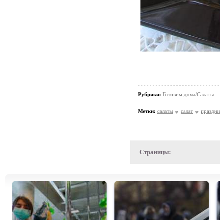
Рубрики:
Готовим дома/Салаты
Метки:
салаты
салат
праздн
Страницы: