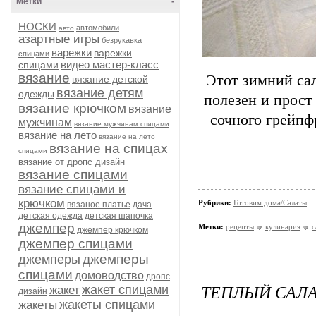
Метки
-
НОСКИ
автомобили
авто
азартные игры
безрукавка
варежки
варежки
спицами
видео мастер-класс
спицами
вязание
Этот зимний са
вязание детской
вязание детям
одежды
полезен и прост
вязание крючком
вязание
сочного грейпф
мужчинам
вязание мужчинам спицами
вязание на лето
вязание на лето
вязание на спицах
спицами
вязание от дропс дизайн
вязание спицами
вязание спицами и
крючком
Рубрики:
Готовим дома/Салаты
вязаное платье
дача
детская одежда
детская шапочка
джемпер
Метки:
рецепты
кулинария
с
джемпер крючком
джемпер спицами
джемперы
джемперы
спицами
домоводство
дропс
ТЕПЛЫЙ САЛА
жакет спицами
жакет
дизайн
жакеты спицами
жакеты