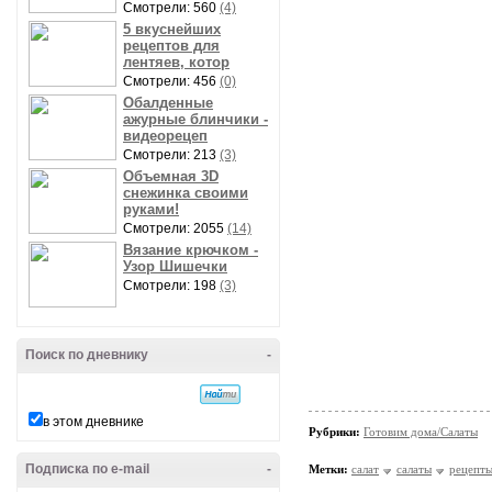
Смотрели: 560
(4)
5 вкуснейших
рецептов для
лентяев, котор
Смотрели: 456
(0)
Обалденные
ажурные блинчики -
видеорецеп
Смотрели: 213
(3)
Объемная 3D
снежинка своими
руками!
Смотрели: 2055
(14)
Вязание крючком -
Узор Шишечки
Смотрели: 198
(3)
Поиск по дневнику
-
в этом дневнике
Рубрики:
Готовим дома/Салаты
Подписка по e-mail
-
Метки:
салат
салаты
рецепт