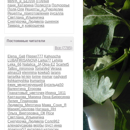
МИРА_и_БЕЛЛА
оТАНня
пани_Катарина
Полисота
Полузорье
Поля-Оля
Рецепты_и_Рукоделие
Рецепты_приготовления
русалла
Светлана_Ильинична
Снегурочка_Людмила
сыненок
Тамара_я
ховрошечка
Постоянные читатели
-
Все (7785)
Elena_Gati
Flipper777
Katyuscha
LUBAFIRISANOVA
Larka77
Lehjjla
Leka_66
Natalica_JA
Olga-E2
Scarlet5
Tattoo_mironova
TomaVed
Veraxa
alinas19
elenmina
kowka5
larans
larra4ka
lel-kin
lorine
msmar
nadyavit
tishkamyshka
trumarina
ёжик_медитирующий
Бусильда50
Валентина_Егорова
Гранатовый_цветочек
Ирина_1811
Карташова_Марина
Лена-Бирюсинка
Лилия_Плакунова
Людмила_Мяготина
Мама_Соня_Я
МарияСоколова
Наташа_НН
Ольга_Викторовна_ОК
Роси
Светлана_Ильинична
Снегурочка_Людмила
Соло962
аленарусакова
вербы
груст-инка
дракоша52
интервал
наткасин