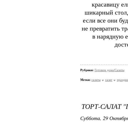
красавицу ел
шикарный стол,
если все они бу
не превратить т
в нарядную е
дост
Рубрики:
Готовим дома/Салаты
Метки:
салаты
салат
праздн
ТОРТ-САЛАТ 
Суббота, 29 Октября