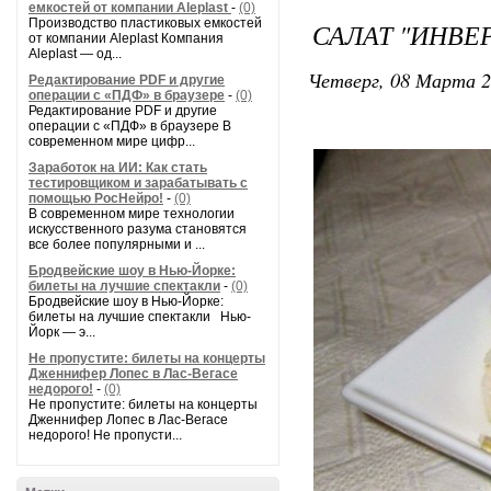
емкостей от компании Aleplast
-
(0)
Производство пластиковых емкостей
САЛАТ "ИНВЕ
от компании Aleplast Компания
Aleplast — од...
Четверг, 08 Марта 2
Редактирование PDF и другие
операции с «ПДФ» в браузере
-
(0)
Редактирование PDF и другие
операции с «ПДФ» в браузере В
современном мире цифр...
Заработок на ИИ: Как стать
тестировщиком и зарабатывать с
помощью РосНейро!
-
(0)
В современном мире технологии
искусственного разума становятся
все более популярными и ...
Бродвейские шоу в Нью-Йорке:
билеты на лучшие спектакли
-
(0)
Бродвейские шоу в Нью-Йорке:
билеты на лучшие спектакли Нью-
Йорк — э...
Не пропустите: билеты на концерты
Дженнифер Лопес в Лас-Вегасе
недорого!
-
(0)
Не пропустите: билеты на концерты
Дженнифер Лопес в Лас-Вегасе
недорого! Не пропусти...