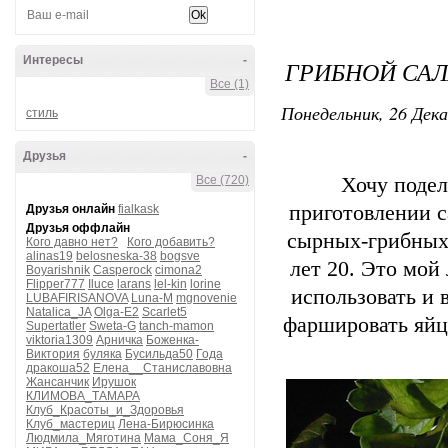
Интересы
-
ГРИБНОЙ САЛ
Все (1)
Понедельник, 26 Дека
стиль
Друзья
-
Все (720)
Хочу подел
приготовлении с
Друзья онлайн
fialkask
Друзья оффлайн
сырных-грибных 
Кого давно нет?
Кого добавить?
alinas19
belosneska-38
bogsve
лет 20. Это мой
Boyarishnik
Casperock
cimona2
Flipper777
Iluce
larans
lel-kin
lorine
использовать и 
LUBAFIRISANOVA
Luna-M
mgnovenie
Natalica_JA
Olga-E2
Scarlet5
фаршировать яйца
Supertatler
Sweta-G
tanch-mamon
viktoria1309
Арничка
Боженка-
Виктория
буляка
Бусильда50
Года
дракоша52
Елена__Станиславовна
Жансанчик
Ирушок
КЛИМОВА_ТАМАРА
Клуб_Красоты_и_Здоровья
Клуб_мастериц
Лена-Бирюсинка
Людмила_Мяготина
Мама_Соня_Я