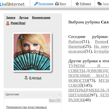
Регистрация
Вход
Рейтинги
Авос
Записи
Друзья
Комментарии
Выбрана рубрика
Сал
Pepel Rozi
Соседние рубри
Рыбное
(51),
Разное
Напитки
(25),
На зим
полезное
(51),
Бутерб
Другие рубрики в это
ТУРИЗМ И П
СОВЕТЫ,ДОМОВОД
ПОЛЕЗНЫЕ МАГ
В друзья
НОВОСТИ
(73),
МУЗ
СОБОЙ
(14
ИНТЕРЬЕР,МЕБЕЛЬ,
Цитатник
-
ПИТАНИЕ
(297),
ДЕТ
РАЗНОЕ
(40)
Все (76)
Производство пластиковых