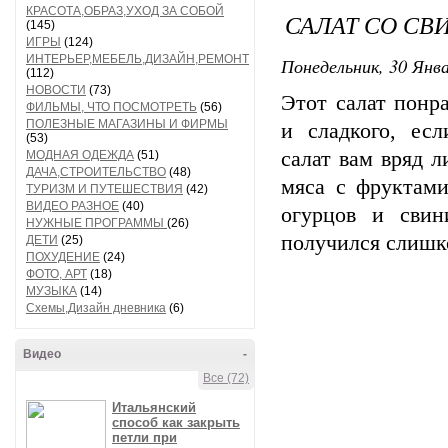
КРАСОТА,ОБРАЗ,УХОД ЗА СОБОЙ
САЛАТ СО СВ
(145)
ИГРЫ
(124)
ИНТЕРЬЕР,МЕБЕЛЬ,ДИЗАЙН,РЕМОНТ
Понедельник, 30 Янва
(112)
НОВОСТИ
(73)
Этот салат понр
ФИЛЬМЫ, ЧТО ПОСМОТРЕТЬ
(56)
ПОЛЕЗНЫЕ МАГАЗИНЫ И ФИРМЫ
и сладкого, ес
(53)
салат вам вряд л
МОДНАЯ ОДЕЖДА
(51)
ДАЧА,СТРОИТЕЛЬСТВО
(48)
мяса с фруктами
ТУРИЗМ И ПУТЕШЕСТВИЯ
(42)
ВИДЕО РАЗНОЕ
(40)
огурцов и свин
НУЖНЫЕ ПРОГРАММЫ
(26)
получился слишк
ДЕТИ
(25)
ПОХУДЕНИЕ
(24)
ФОТО, АРТ
(18)
МУЗЫКА
(14)
Схемы,Дизайн дневника
(6)
Видео
-
Все (72)
Итальянский
способ как закрыть
петли при