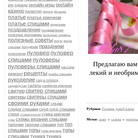
онлайн
онлайн игры
игр
одежда
казино
палантин
пироги
питание
платье
платье крючком
платье спицами
подкормки
поздравление
поздравления
полезные программы
полезные сервисы
полезные советы
пончо
пончо
праздники
похудение
спицами
пуловер
пуловер
психология
спицами
пуловеры
Предлагаю вам
пуловеры спицами
рассада
лекий и необрим
рецепты
ремонт
ромбы спицами
рукоделие
сад и огород
салаты
салфетки крючком
садоводство
свитер спицами
свитер
свитеры
свитеры спицами
своими руками
следки
снуд
следки спицами
снуд спицами
Рубрики:
Готовим дома/Салаты
стихи
сумка крючком
стоматология
схемы вязания спицами
Метки:
салат
салаты
рецепт
супы
топ
тапочки
топ
тапочки спицами
топы
топы
спицами
топы крючком
спицами
туника
туника