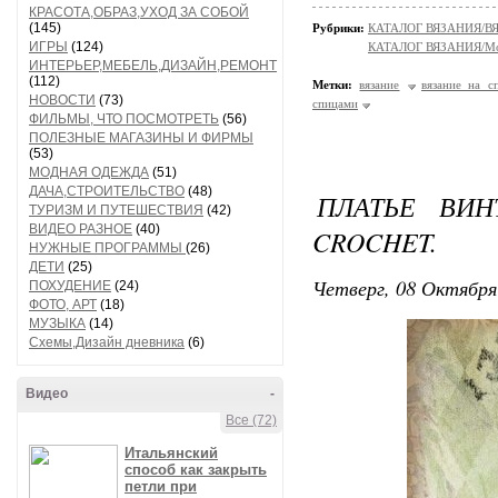
КРАСОТА,ОБРАЗ,УХОД ЗА СОБОЙ
(145)
Рубрики:
КАТАЛОГ ВЯЗАНИЯ/
ИГРЫ
(124)
КАТАЛОГ ВЯЗАНИЯ/Мо
ИНТЕРЬЕР,МЕБЕЛЬ,ДИЗАЙН,РЕМОНТ
(112)
Метки:
вязание
вязание на с
НОВОСТИ
(73)
спицами
ФИЛЬМЫ, ЧТО ПОСМОТРЕТЬ
(56)
ПОЛЕЗНЫЕ МАГАЗИНЫ И ФИРМЫ
(53)
МОДНАЯ ОДЕЖДА
(51)
ДАЧА,СТРОИТЕЛЬСТВО
(48)
ПЛАТЬЕ ВИН
ТУРИЗМ И ПУТЕШЕСТВИЯ
(42)
ВИДЕО РАЗНОЕ
(40)
CROCHET.
НУЖНЫЕ ПРОГРАММЫ
(26)
ДЕТИ
(25)
Четверг, 08 Октября
ПОХУДЕНИЕ
(24)
ФОТО, АРТ
(18)
МУЗЫКА
(14)
Схемы,Дизайн дневника
(6)
Видео
-
Все (72)
Итальянский
способ как закрыть
петли при