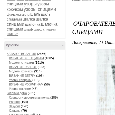
узоры
спицами
узоры
узоры спицами
крючком
шаль
шаль
фильмы
цветы
шапка
шапка
спицами
ОЧАРОВАТЕЛ
спицами
шапочка
шапочка
спицами
СПИЦАМИ
шарф
шарф спицами
шитье
Воскресенье, 11 Октя
Рубрики
-
КАТАЛОГ ВЯЗАНИЯ
(2456)
ВЯЗАНИЕ ЖЕНЩИНАМ
(1885)
Модели спицами
(1510)
ВЯЗАНИЕ РАЗНОЕ
(323)
Модели крючком
(314)
ВЯЗАНИЕ ДЕТЯМ
(198)
Узоры спицами
(118)
ВЯЗАНИЕ МУЖЧИНАМ
(56)
Узоры крючком
(45)
Готовим дома
(935)
Сладости,десерты,выпечка
(289)
Разное
(194)
Закуски
(190)
Салаты
(79)