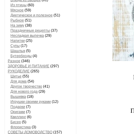
Блюда из овощей
(61)
Из птицы
(60)
Мясное
(59)
Диетическое и полезное
(51)
Рыбное
(51)
На зиму
(38)
Праздничные рецепты
(37)
Несладкая выпечка
(29)
Напитки
(25)
Супы
(17)
Шашлык
(5)
Бутерброды
(4)
Разное
(346)
ЗДОРОВЬЕ И ПИТАНИЕ
(297)
РУКОДЕЛИЕ
(265)
Шитье
(55)
Для дома
(54)
Другое творчество
(41)
Для нового года
(29)
Вышивка
(18)
Игрушки своими руками
(12)
Подарки
(7)
П
Оригами
(7)
Квиллинг
(6)
Бисер
(5)
Флористика
(3)
СОВЕТЫ,ДОМОВОДСТВО
(157)