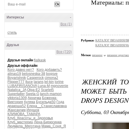
Материалы: п
Интересы
-
Все (1)
стиль
Рубрики:
КАТАЛОГ ВЯЗАНИЯ/
Друзья
-
КАТАЛОГ ВЯЗАНИЯ/Мо
Все (720)
Метки:
вязание
вязание крючко
Друзья онлайн
fialkask
Друзья оффлайн
Кого давно нет?
Кого добавить?
alinas19
belosneska-38
bogsve
Boyarishnik
Casperock
cimona2
ЖЕНСКИЙ ТО
Flipper777
Iluce
larans
lel-kin
lorine
LUBAFIRISANOVA
Luna-M
mgnovenie
МОЖЕТ БЫТЬ
Natalica_JA
Olga-E2
Scarlet5
Supertatler
Sweta-G
tanch-mamon
DROPS DESIGN
viktoria1309
Арничка
Боженка-
Виктория
буляка
Бусильда50
Года
дракоша52
Елена__Станиславовна
Жансанчик
Ирушок
Суббота, 03 Октября
КЛИМОВА_ТАМАРА
Клуб_Красоты_и_Здоровья
Клуб_мастериц
Лена-Бирюсинка
Людмила_Мяготина
Мама_Соня_Я