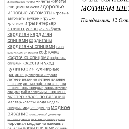
жилеты
жилеты
жаккардовые узоры
МОТИВАМ ШЕ
здоровье
спицами
закуски
игровые автоматы
игровые
автоматы вулкан
игрушки
Понедельник, 12 Окт
игры
интерьер
крючком
казино вулкан
как выбрать
кардиган
кардиган
спицами
кардиганы
кардиганы спицами
кино
кофточка
коврик своими руками
кофточка спицами
кофточки
красота и уход
спицами
кулинария
кулинарные
рецепты
кулинарные хитрости
летнее вязание
летнее вязание
спицами
летние кофточки спицами
летние топы спицами
летний пуловер
мастер-класс
спицами
майки спицами
мастер-класс по вязанию
мастер-классы
мода
модели
модное
модная одежда
спицами
вязание
молодежный джемпер
мотивы крючком
мужской пуловер
музыка
народная медицина
народные
носки спицами
рецепты
обзоры