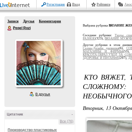
Регистрация
Вход
Рейтинги
Авос
Записи
Друзья
Комментарии
Выбрана рубрика
ВЯЗАНИЕ Ж
Pepel Rozi
Соседние рубрики:
Узоры спи
РАЗНОЕ
(323),
ВЯЗАНИЕ МУЖЧ
Другие рубрики в этом дневн
Схемы,Дизайн дневника
(6),
СО
МАГАЗИНЫ И ФИРМЫ
(53)
КРАСОТА,ОБРАЗ,УХОД ЗА СОБ
ЗДОРОВЬЕ И ПИТАНИЕ
(297),
Д
КТО ВЯЖЕТ, 
СЛОЖНОМУ
НЕОБЫЧНОГО 
В друзья
Вторник, 13 Октября
Цитатник
-
Все (76)
Производство пластиковых