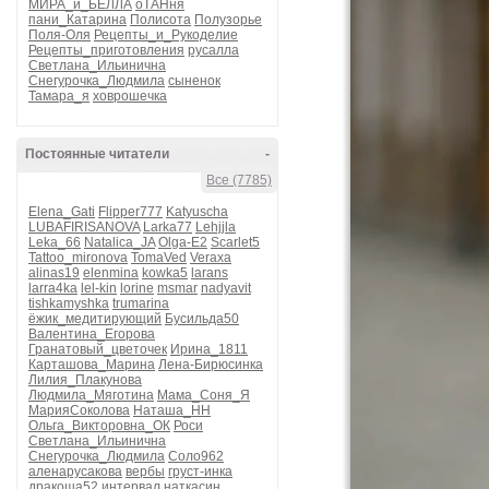
МИРА_и_БЕЛЛА
оТАНня
пани_Катарина
Полисота
Полузорье
Поля-Оля
Рецепты_и_Рукоделие
Рецепты_приготовления
русалла
Светлана_Ильинична
Снегурочка_Людмила
сыненок
Тамара_я
ховрошечка
Постоянные читатели
-
Все (7785)
Elena_Gati
Flipper777
Katyuscha
LUBAFIRISANOVA
Larka77
Lehjjla
Leka_66
Natalica_JA
Olga-E2
Scarlet5
Tattoo_mironova
TomaVed
Veraxa
alinas19
elenmina
kowka5
larans
larra4ka
lel-kin
lorine
msmar
nadyavit
tishkamyshka
trumarina
ёжик_медитирующий
Бусильда50
Валентина_Егорова
Гранатовый_цветочек
Ирина_1811
Карташова_Марина
Лена-Бирюсинка
Лилия_Плакунова
Людмила_Мяготина
Мама_Соня_Я
МарияСоколова
Наташа_НН
Ольга_Викторовна_ОК
Роси
Светлана_Ильинична
Снегурочка_Людмила
Соло962
аленарусакова
вербы
груст-инка
дракоша52
интервал
наткасин