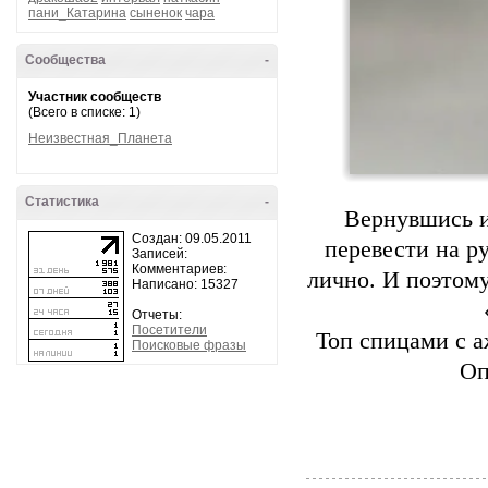
пани_Катарина
сыненок
чара
Сообщества
-
Участник сообществ
(Всего в списке: 1)
Неизвестная_Планета
Статистика
-
Вернувшись и
Создан: 09.05.2011
перевести на р
Записей:
Комментариев:
лично. И поэтому
Написано: 15327
Отчеты:
Посетители
Топ спицами с а
Поисковые фразы
Оп