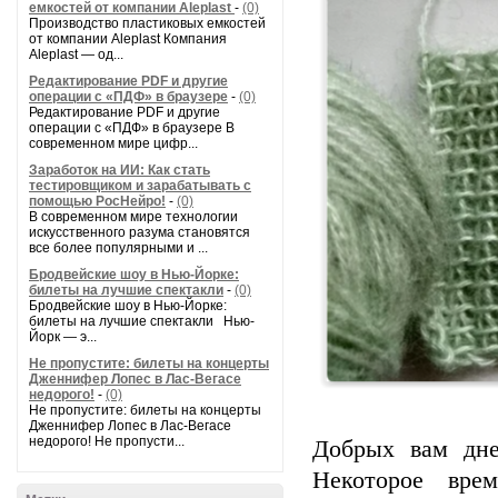
емкостей от компании Aleplast
-
(0)
Производство пластиковых емкостей
от компании Aleplast Компания
Aleplast — од...
Редактирование PDF и другие
операции с «ПДФ» в браузере
-
(0)
Редактирование PDF и другие
операции с «ПДФ» в браузере В
современном мире цифр...
Заработок на ИИ: Как стать
тестировщиком и зарабатывать с
помощью РосНейро!
-
(0)
В современном мире технологии
искусственного разума становятся
все более популярными и ...
Бродвейские шоу в Нью-Йорке:
билеты на лучшие спектакли
-
(0)
Бродвейские шоу в Нью-Йорке:
билеты на лучшие спектакли Нью-
Йорк — э...
Не пропустите: билеты на концерты
Дженнифер Лопес в Лас-Вегасе
недорого!
-
(0)
Не пропустите: билеты на концерты
Дженнифер Лопес в Лас-Вегасе
недорого! Не пропусти...
Добрых вам дне
Некоторое вре