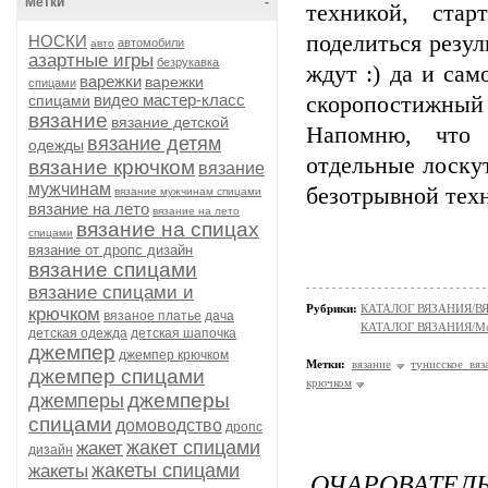
Метки
-
техникой, ста
поделиться резул
НОСКИ
автомобили
авто
азартные игры
безрукавка
ждут :) да и са
варежки
варежки
спицами
видео мастер-класс
спицами
скоропостижный 
вязание
вязание детской
Напомню, что в
вязание детям
одежды
отдельные лоску
вязание крючком
вязание
мужчинам
безотрывной тех
вязание мужчинам спицами
вязание на лето
вязание на лето
вязание на спицах
спицами
вязание от дропс дизайн
вязание спицами
вязание спицами и
Рубрики:
КАТАЛОГ ВЯЗАНИЯ/
крючком
вязаное платье
дача
КАТАЛОГ ВЯЗАНИЯ/Мо
детская одежда
детская шапочка
джемпер
джемпер крючком
Метки:
вязание
тунисское вяз
джемпер спицами
крючком
джемперы
джемперы
спицами
домоводство
дропс
жакет спицами
жакет
дизайн
жакеты спицами
жакеты
ОЧАРОВАТЕ