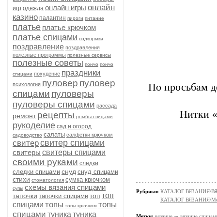
онлайн
онлайн игры
игр
одежда
казино
палантин
пироги
питание
платье
платье крючком
платье спицами
подкормки
поздравление
поздравления
полезные программы
полезные сервисы
полезные советы
пончо
пончо
праздники
похудение
спицами
пуловер
пуловер
психология
По просьбам д
спицами
пуловеры
пуловеры спицами
рассада
Нитки «
рецепты
ремонт
ромбы спицами
рукоделие
сад и огород
салаты
салфетки крючком
садоводство
свитер спицами
свитер
свитеры
свитеры спицами
своими руками
следки
снуд
следки спицами
снуд спицами
стихи
сумка крючком
стоматология
схемы вязания спицами
супы
Рубрики:
КАТАЛОГ ВЯЗАНИЯ/
топ
тапочки
топ
тапочки спицами
КАТАЛОГ ВЯЗАНИЯ/Мо
топы
топы
спицами
топы крючком
спицами
туника
туника
Метки:
вязание
вязание спицам