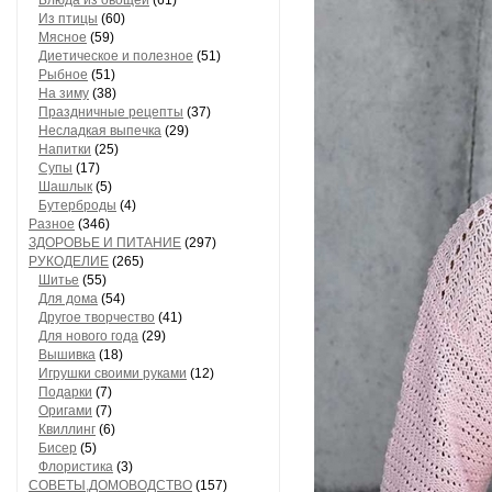
Блюда из овощей
(61)
Из птицы
(60)
Мясное
(59)
Диетическое и полезное
(51)
Рыбное
(51)
На зиму
(38)
Праздничные рецепты
(37)
Несладкая выпечка
(29)
Напитки
(25)
Супы
(17)
Шашлык
(5)
Бутерброды
(4)
Разное
(346)
ЗДОРОВЬЕ И ПИТАНИЕ
(297)
РУКОДЕЛИЕ
(265)
Шитье
(55)
Для дома
(54)
Другое творчество
(41)
Для нового года
(29)
Вышивка
(18)
Игрушки своими руками
(12)
Подарки
(7)
Оригами
(7)
Квиллинг
(6)
Бисер
(5)
Флористика
(3)
СОВЕТЫ,ДОМОВОДСТВО
(157)