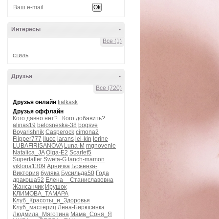
Интересы
-
Все (1)
стиль
Друзья
-
Все (720)
Друзья онлайн
fialkask
Друзья оффлайн
Кого давно нет?
Кого добавить?
alinas19
belosneska-38
bogsve
Boyarishnik
Casperock
cimona2
Flipper777
Iluce
larans
lel-kin
lorine
LUBAFIRISANOVA
Luna-M
mgnovenie
Natalica_JA
Olga-E2
Scarlet5
Supertatler
Sweta-G
tanch-mamon
viktoria1309
Арничка
Боженка-
Виктория
буляка
Бусильда50
Года
дракоша52
Елена__Станиславовна
Жансанчик
Ирушок
КЛИМОВА_ТАМАРА
Клуб_Красоты_и_Здоровья
Клуб_мастериц
Лена-Бирюсинка
Людмила_Мяготина
Мама_Соня_Я