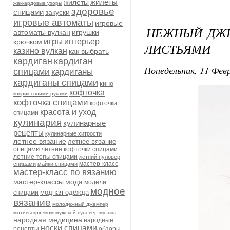
жилеты
жилеты
жаккардовые узоры
здоровье
спицами
закуски
игровые автоматы
игровые
НЕЖНЫЙ ДЖЕ
автоматы вулкан
игрушки
игры
интерьер
крючком
ЛИСТЬЯМИ
казино вулкан
как выбрать
кардиган
кардиган
Понедельник, 11 Февр
спицами
кардиганы
кардиганы спицами
кино
кофточка
коврик своими руками
кофточка спицами
кофточки
красота и уход
спицами
кулинария
кулинарные
рецепты
кулинарные хитрости
летнее вязание
летнее вязание
спицами
летние кофточки спицами
летние топы спицами
летний пуловер
мастер-класс
спицами
майки спицами
мастер-класс по вязанию
мастер-классы
мода
модели
модное
модная одежда
спицами
вязание
молодежный джемпер
мотивы крючком
мужской пуловер
музыка
народная медицина
народные
носки спицами
рецепты
обзоры