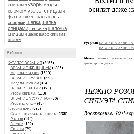
Весьма инте
узоры
спицами
узоры
осилит даже н
узоры спицами
крючком
шаль
шаль
фильмы
цветы
шапка
шапка
спицами
спицами
шапочка
шапочка
спицами
шарф
шарф спицами
шитье
Рубрики:
КАТАЛОГ ВЯЗАНИЯ/
КАТАЛОГ ВЯЗАНИЯ/Мо
Рубрики
-
Метки:
вязание
вязание на
КАТАЛОГ ВЯЗАНИЯ
(2456)
джемпер спицами
ВЯЗАНИЕ ЖЕНЩИНАМ
(1885)
Модели спицами
(1510)
ВЯЗАНИЕ РАЗНОЕ
(323)
Модели крючком
(314)
НЕЖНО-РОЗ
ВЯЗАНИЕ ДЕТЯМ
(198)
Узоры спицами
(118)
СИЛУЭТА СП
ВЯЗАНИЕ МУЖЧИНАМ
(56)
Узоры крючком
(45)
Готовим дома
(935)
Воскресенье, 10 Февр
Сладости,десерты,выпечка
(289)
Разное
(194)
Закуски
(190)
Салаты
(79)