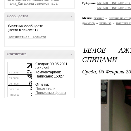
Рубрики:
КАТАЛОГ ВЯЗАНИЯ/
пани_Катарина
сыненок
чара
КАТАЛОГ ВЯЗАНИЯ/Мо
Сообщества
-
Метки:
вязание
вязание на спи
джемпер
шапочка
шапочка с
Участник сообществ
(Всего в списке: 1)
Неизвестная_Планета
БЕЛОЕ АЖ
Статистика
-
СПИЦАМИ
Создан: 09.05.2011
Записей:
Среда, 06 Февраля 20
Комментариев:
Написано: 15327
Отчеты:
Посетители
Поисковые фразы