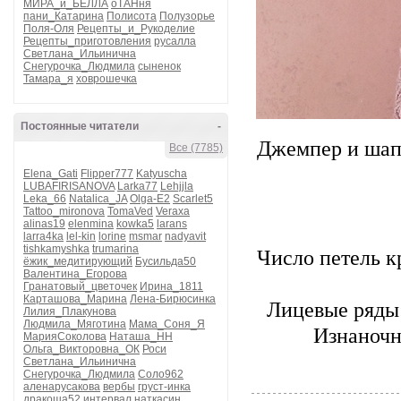
МИРА_и_БЕЛЛА
оТАНня
пани_Катарина
Полисота
Полузорье
Поля-Оля
Рецепты_и_Рукоделие
Рецепты_приготовления
русалла
Светлана_Ильинична
Снегурочка_Людмила
сыненок
Тамара_я
ховрошечка
Постоянные читатели
-
Джемпер и шапо
Все (7785)
Elena_Gati
Flipper777
Katyuscha
LUBAFIRISANOVA
Larka77
Lehjjla
Leka_66
Natalica_JA
Olga-E2
Scarlet5
Tattoo_mironova
TomaVed
Veraxa
alinas19
elenmina
kowka5
larans
larra4ka
lel-kin
lorine
msmar
nadyavit
tishkamyshka
trumarina
Число петель к
ёжик_медитирующий
Бусильда50
Валентина_Егорова
Гранатовый_цветочек
Ирина_1811
Карташова_Марина
Лена-Бирюсинка
Лицевые ряды: 
Лилия_Плакунова
Людмила_Мяготина
Мама_Соня_Я
Изнаночн
МарияСоколова
Наташа_НН
Ольга_Викторовна_ОК
Роси
Светлана_Ильинична
Снегурочка_Людмила
Соло962
аленарусакова
вербы
груст-инка
дракоша52
интервал
наткасин