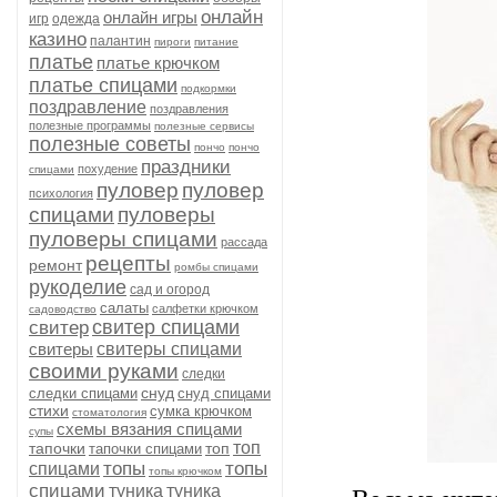
онлайн
онлайн игры
игр
одежда
казино
палантин
пироги
питание
платье
платье крючком
платье спицами
подкормки
поздравление
поздравления
полезные программы
полезные сервисы
полезные советы
пончо
пончо
праздники
похудение
спицами
пуловер
пуловер
психология
спицами
пуловеры
пуловеры спицами
рассада
рецепты
ремонт
ромбы спицами
рукоделие
сад и огород
салаты
салфетки крючком
садоводство
свитер спицами
свитер
свитеры
свитеры спицами
своими руками
следки
снуд
следки спицами
снуд спицами
стихи
сумка крючком
стоматология
схемы вязания спицами
супы
топ
тапочки
топ
тапочки спицами
топы
топы
спицами
топы крючком
спицами
туника
туника