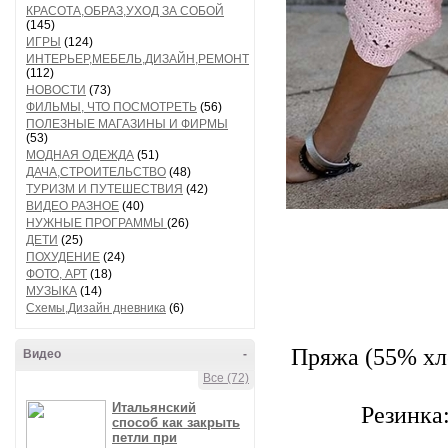
КРАСОТА,ОБРАЗ,УХОД ЗА СОБОЙ
(145)
ИГРЫ
(124)
ИНТЕРЬЕР,МЕБЕЛЬ,ДИЗАЙН,РЕМОНТ
(112)
НОВОСТИ
(73)
ФИЛЬМЫ, ЧТО ПОСМОТРЕТЬ
(56)
ПОЛЕЗНЫЕ МАГАЗИНЫ И ФИРМЫ
(53)
МОДНАЯ ОДЕЖДА
(51)
ДАЧА,СТРОИТЕЛЬСТВО
(48)
ТУРИЗМ И ПУТЕШЕСТВИЯ
(42)
ВИДЕО РАЗНОЕ
(40)
НУЖНЫЕ ПРОГРАММЫ
(26)
ДЕТИ
(25)
ПОХУДЕНИЕ
(24)
ФОТО, АРТ
(18)
МУЗЫКА
(14)
Схемы,Дизайн дневника
(6)
Пряжа (55% хло
Видео
-
Все (72)
Итальянский
Резинка
способ как закрыть
петли при