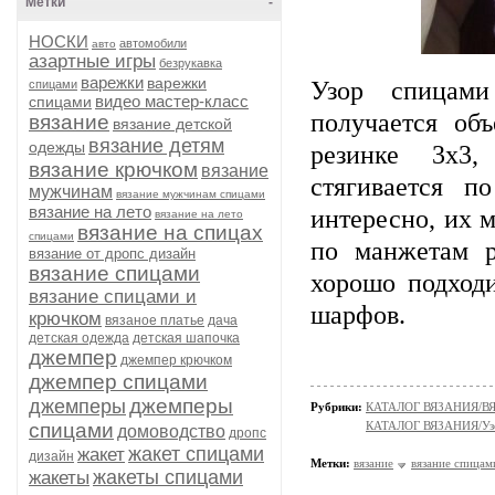
Метки
-
НОСКИ
автомобили
авто
азартные игры
безрукавка
варежки
варежки
Узор спицами
спицами
видео мастер-класс
спицами
получается об
вязание
вязание детской
вязание детям
одежды
резинке 3х3,
вязание крючком
вязание
стягивается п
мужчинам
вязание мужчинам спицами
вязание на лето
интересно, их м
вязание на лето
вязание на спицах
спицами
по манжетам р
вязание от дропс дизайн
вязание спицами
хорошо подходи
вязание спицами и
шарфов.
крючком
вязаное платье
дача
детская одежда
детская шапочка
джемпер
джемпер крючком
джемпер спицами
джемперы
джемперы
Рубрики:
КАТАЛОГ ВЯЗАНИЯ/В
спицами
КАТАЛОГ ВЯЗАНИЯ/Уз
домоводство
дропс
жакет спицами
жакет
дизайн
Метки:
вязание
вязание спицам
жакеты спицами
жакеты