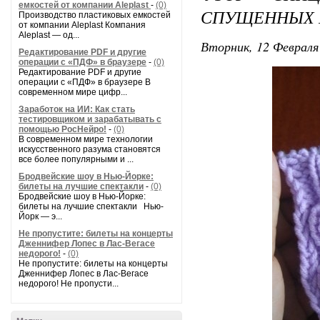
емкостей от компании Aleplast
-
(0)
СПУЩЕННЫХ 
Производство пластиковых емкостей
от компании Aleplast Компания
Aleplast — од...
Вторник, 12 Февраля 
Редактирование PDF и другие
операции с «ПДФ» в браузере
-
(0)
Редактирование PDF и другие
операции с «ПДФ» в браузере В
современном мире цифр...
Заработок на ИИ: Как стать
тестировщиком и зарабатывать с
помощью РосНейро!
-
(0)
В современном мире технологии
искусственного разума становятся
все более популярными и ...
Бродвейские шоу в Нью-Йорке:
билеты на лучшие спектакли
-
(0)
Бродвейские шоу в Нью-Йорке:
билеты на лучшие спектакли Нью-
Йорк — э...
Не пропустите: билеты на концерты
Дженнифер Лопес в Лас-Вегасе
недорого!
-
(0)
Не пропустите: билеты на концерты
Дженнифер Лопес в Лас-Вегасе
недорого! Не пропусти...