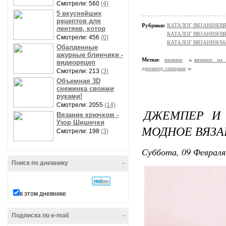
Смотрели: 560
(4)
5 вкуснейших
рецептов для
Рубрики:
КАТАЛОГ ВЯЗАНИЯ/В
лентяев, котор
КАТАЛОГ ВЯЗАНИЯ/
Смотрели: 456
(0)
КАТАЛОГ ВЯЗАНИЯ/Мо
Обалденные
ажурные блинчики -
Метки:
вязание
вязание на
видеорецеп
джемпер спицами
Смотрели: 213
(3)
Объемная 3D
снежинка своими
руками!
Смотрели: 2055
(14)
ДЖЕМПЕР И 
Вязание крючком -
Узор Шишечки
МОДНОЕ ВЯЗ
Смотрели: 198
(3)
Суббота, 09 Февраля
Поиск по дневнику
-
в этом дневнике
Подписка по e-mail
-