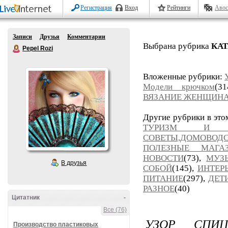
Регистрация
Вход
Рейтинги
Авос
Записи
Друзья
Комментарии
Выбрана рубрика
КА
Pepel Rozi
Вложенные рубрики:
Модели крючком
(3
ВЯЗАНИЕ ЖЕНЩИН
Другие рубрики в это
ТУРИЗМ И П
СОВЕТЫ,ДОМОВОД
ПОЛЕЗНЫЕ МАГ
НОВОСТИ
(73),
МУЗ
В друзья
СОБОЙ
(145),
ИНТЕР
ПИТАНИЕ
(297),
ДЕТ
РАЗНОЕ
(40)
Цитатник
-
Все (76)
УЗОР СПИ
Производство пластиковых