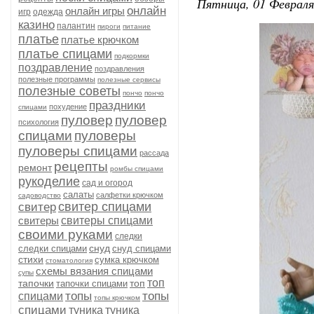
Пятница, 01 Февраля
онлайн
онлайн игры
игр
одежда
казино
палантин
пироги
питание
платье
платье крючком
платье спицами
подкормки
поздравление
поздравления
полезные программы
полезные сервисы
полезные советы
пончо
пончо
праздники
похудение
спицами
пуловер
пуловер
психология
спицами
пуловеры
пуловеры спицами
рассада
рецепты
ремонт
ромбы спицами
рукоделие
сад и огород
салаты
салфетки крючком
садоводство
свитер спицами
свитер
свитеры
свитеры спицами
своими руками
следки
снуд
следки спицами
снуд спицами
стихи
сумка крючком
стоматология
схемы вязания спицами
супы
топ
тапочки
топ
тапочки спицами
топы
топы
спицами
топы крючком
спицами
туника
туника