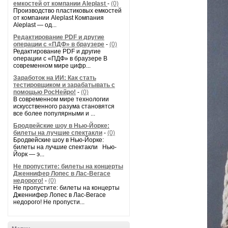
емкостей от компании Aleplast
-
(0)
Производство пластиковых емкостей
от компании Aleplast Компания
Aleplast — од...
Редактирование PDF и другие
операции с «ПДФ» в браузере
-
(0)
Редактирование PDF и другие
операции с «ПДФ» в браузере В
современном мире цифр...
Заработок на ИИ: Как стать
тестировщиком и зарабатывать с
помощью РосНейро!
-
(0)
В современном мире технологии
искусственного разума становятся
все более популярными и ...
Бродвейские шоу в Нью-Йорке:
билеты на лучшие спектакли
-
(0)
Бродвейские шоу в Нью-Йорке:
билеты на лучшие спектакли Нью-
Йорк — э...
Не пропустите: билеты на концерты
Дженнифер Лопес в Лас-Вегасе
недорого!
-
(0)
Не пропустите: билеты на концерты
Дженнифер Лопес в Лас-Вегасе
недорого! Не пропусти...