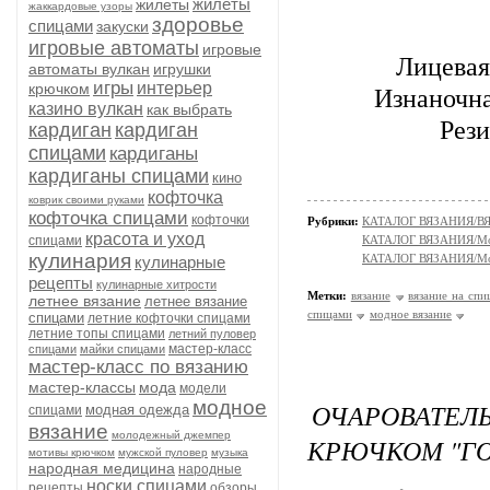
жилеты
жилеты
жаккардовые узоры
здоровье
спицами
закуски
игровые автоматы
игровые
Лицевая 
автоматы вулкан
игрушки
игры
интерьер
крючком
Изнаночная
казино вулкан
как выбрать
Рези
кардиган
кардиган
спицами
кардиганы
кардиганы спицами
кино
кофточка
коврик своими руками
кофточка спицами
кофточки
Рубрики:
КАТАЛОГ ВЯЗАНИЯ/
красота и уход
спицами
КАТАЛОГ ВЯЗАНИЯ/Мо
кулинария
КАТАЛОГ ВЯЗАНИЯ/Мо
кулинарные
рецепты
кулинарные хитрости
Метки:
вязание
вязание на спи
летнее вязание
летнее вязание
спицами
модное вязание
спицами
летние кофточки спицами
летние топы спицами
летний пуловер
мастер-класс
спицами
майки спицами
мастер-класс по вязанию
мастер-классы
мода
модели
модное
ОЧАРОВАТЕ
модная одежда
спицами
вязание
молодежный джемпер
КРЮЧКОМ "ГО
мотивы крючком
мужской пуловер
музыка
народная медицина
народные
носки спицами
рецепты
обзоры