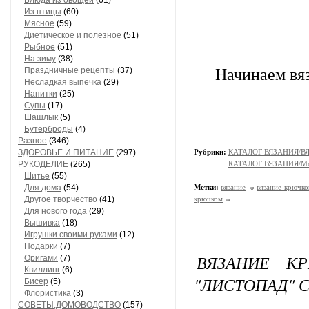
Блюда из овощей
(61)
Из птицы
(60)
Мясное
(59)
Диетическое и полезное
(51)
Рыбное
(51)
На зиму
(38)
Начинаем вяз
Праздничные рецепты
(37)
Несладкая выпечка
(29)
Напитки
(25)
Супы
(17)
Шашлык
(5)
Бутерброды
(4)
Разное
(346)
ЗДОРОВЬЕ И ПИТАНИЕ
(297)
Рубрики:
КАТАЛОГ ВЯЗАНИЯ/В
РУКОДЕЛИЕ
(265)
КАТАЛОГ ВЯЗАНИЯ/Мо
Шитье
(55)
Для дома
(54)
Метки:
вязание
вязание крючк
Другое творчество
(41)
крючком
Для нового года
(29)
Вышивка
(18)
Игрушки своими руками
(12)
Подарки
(7)
ВЯЗАНИЕ К
Оригами
(7)
Квиллинг
(6)
"ЛИСТОПАД" 
Бисер
(5)
Флористика
(3)
СОВЕТЫ,ДОМОВОДСТВО
(157)