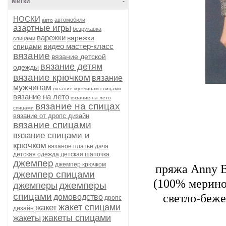
Метки
-
НОСКИ
автомобили
авто
азартные игры
безрукавка
варежки
варежки
спицами
видео мастер-класс
спицами
вязание
вязание детской
вязание детям
одежды
вязание крючком
вязание
мужчинам
вязание мужчинам спицами
вязание на лето
вязание на лето
вязание на спицах
спицами
вязание от дропс дизайн
вязание спицами
вязание спицами и
крючком
вязаное платье
дача
детская одежда
детская шапочка
джемпер
джемпер крючком
пряжа Аnnу Bl
джемпер спицами
(100% меринос
джемперы
джемперы
спицами
светло-беже
домоводство
дропс
жакет спицами
жакет
дизайн
жакеты спицами
жакеты