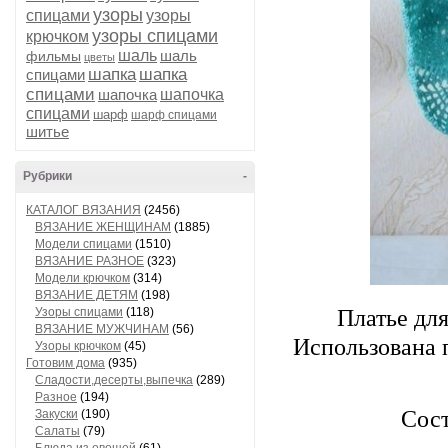
узоры
спицами
узоры
узоры спицами
крючком
шаль
шаль
фильмы
цветы
шапка
шапка
спицами
спицами
шапочка
шапочка
спицами
шарф
шарф спицами
шитье
Рубрики
-
КАТАЛОГ ВЯЗАНИЯ
(2456)
ВЯЗАНИЕ ЖЕНЩИНАМ
(1885)
Модели спицами
(1510)
ВЯЗАНИЕ РАЗНОЕ
(323)
Модели крючком
(314)
ВЯЗАНИЕ ДЕТЯМ
(198)
Платье для
Узоры спицами
(118)
ВЯЗАНИЕ МУЖЧИНАМ
(56)
Использована п
Узоры крючком
(45)
Готовим дома
(935)
Сладости,десерты,выпечка
(289)
Разное
(194)
Сос
Закуски
(190)
Салаты
(79)