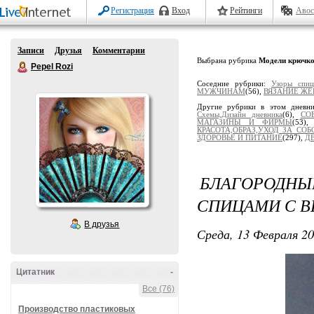
Регистрация
Вход
Рейтинги
Авос
Записи
Друзья
Комментарии
Выбрана рубрика
Модели крючк
Pepel Rozi
Соседние рубрики:
Узоры спиц
МУЖЧИНАМ
(56),
ВЯЗАНИЕ Ж
Другие рубрики в этом дневн
Схемы,Дизайн дневника
(6),
СО
МАГАЗИНЫ И ФИРМЫ
(53)
КРАСОТА,ОБРАЗ,УХОД ЗА СОБ
ЗДОРОВЬЕ И ПИТАНИЕ
(297),
Д
БЛАГОРОД
СПИЦАМИ С 
В друзья
Среда, 13 Февраля 20
Цитатник
-
Все (76)
Производство пластиковых