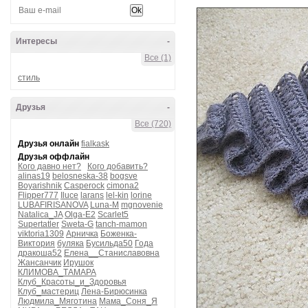
Интересы
-
Все (1)
стиль
Друзья
-
Все (720)
Друзья онлайн
fialkask
Друзья оффлайн
Кого давно нет?
Кого добавить?
alinas19
belosneska-38
bogsve
Boyarishnik
Casperock
cimona2
Flipper777
Iluce
larans
lel-kin
lorine
LUBAFIRISANOVA
Luna-M
mgnovenie
Natalica_JA
Olga-E2
Scarlet5
Supertatler
Sweta-G
tanch-mamon
viktoria1309
Арничка
Боженка-
Виктория
буляка
Бусильда50
Года
дракоша52
Елена__Станиславовна
Жансанчик
Ирушок
КЛИМОВА_ТАМАРА
Клуб_Красоты_и_Здоровья
Клуб_мастериц
Лена-Бирюсинка
Людмила_Мяготина
Мама_Соня_Я