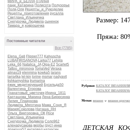
МИРА_и_БЕЛЛА
оТАНня
пани_Катарина
Полисота
Полузорье
Поля-Оля
Рецепты_и_Рукоделие
Рецепты_приготовления
русалла
Светлана_Ильинична
Размер: 14
Снегурочка_Людмила
сыненок
Тамара_я
ховрошечка
Пряжа: 80%
Постоянные читатели
-
Все (7785)
Elena_Gati
Flipper777
Katyuscha
LUBAFIRISANOVA
Larka77
Lehjjla
Leka_66
Natalica_JA
Olga-E2
Scarlet5
Tattoo_mironova
TomaVed
Veraxa
alinas19
elenmina
kowka5
larans
larra4ka
lel-kin
lorine
msmar
nadyavit
tishkamyshka
trumarina
ёжик_медитирующий
Бусильда50
Рубрики:
КАТАЛОГ ВЯЗАНИЯ/
Валентина_Егорова
КАТАЛОГ ВЯЗАНИЯ/Мо
Гранатовый_цветочек
Ирина_1811
Карташова_Марина
Лена-Бирюсинка
Метки:
вязание
вязание крючко
Лилия_Плакунова
Людмила_Мяготина
Мама_Соня_Я
МарияСоколова
Наташа_НН
Ольга_Викторовна_ОК
Роси
Светлана_Ильинична
Снегурочка_Людмила
Соло962
ДЕТСКАЯ КО
аленарусакова
вербы
груст-инка
дракоша52
интервал
наткасин