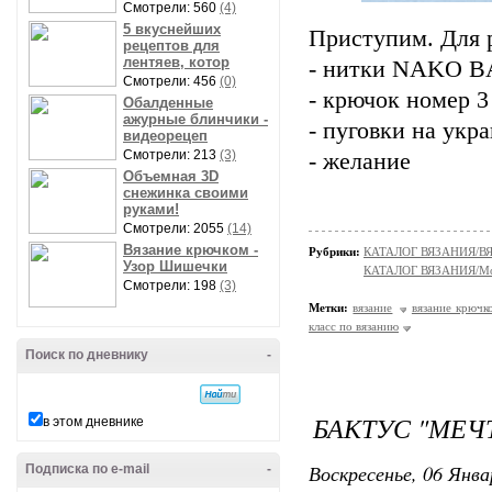
Смотрели: 560
(4)
5 вкуснейших
Приступим. Для р
рецептов для
лентяев, котор
- нитки NAKO BA
Смотрели: 456
(0)
- крючок номер 3 
Обалденные
ажурные блинчики -
- пуговки на укр
видеорецеп
Смотрели: 213
(3)
- желание
Объемная 3D
снежинка своими
руками!
Смотрели: 2055
(14)
Вязание крючком -
Рубрики:
КАТАЛОГ ВЯЗАНИЯ/В
Узор Шишечки
КАТАЛОГ ВЯЗАНИЯ/Мо
Смотрели: 198
(3)
Метки:
вязание
вязание крючк
класс по вязанию
Поиск по дневнику
-
БАКТУС "МЕЧ
в этом дневнике
Воскресенье, 06 Янва
Подписка по e-mail
-