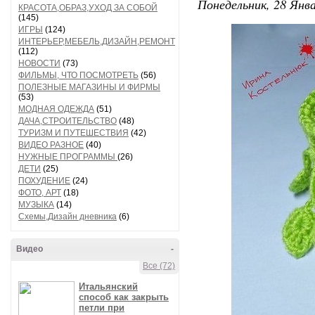
Понедельник, 28 Янва
КРАСОТА,ОБРАЗ,УХОД ЗА СОБОЙ
(145)
ИГРЫ
(124)
ИНТЕРЬЕР,МЕБЕЛЬ,ДИЗАЙН,РЕМОНТ
(112)
НОВОСТИ
(73)
ФИЛЬМЫ, ЧТО ПОСМОТРЕТЬ
(56)
ПОЛЕЗНЫЕ МАГАЗИНЫ И ФИРМЫ
(53)
МОДНАЯ ОДЕЖДА
(51)
ДАЧА,СТРОИТЕЛЬСТВО
(48)
ТУРИЗМ И ПУТЕШЕСТВИЯ
(42)
ВИДЕО РАЗНОЕ
(40)
НУЖНЫЕ ПРОГРАММЫ
(26)
ДЕТИ
(25)
ПОХУДЕНИЕ
(24)
ФОТО, АРТ
(18)
МУЗЫКА
(14)
Схемы,Дизайн дневника
(6)
Видео
-
Все (72)
Итальянский
способ как закрыть
петли при