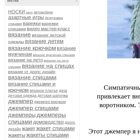
Метки
-
НОСКИ
автомобили
авто
азартные игры
безрукавка
варежки
варежки
спицами
видео мастер-класс
спицами
вязание
вязание детской
вязание детям
одежды
вязание крючком
вязание
мужчинам
вязание мужчинам спицами
вязание на лето
вязание на лето
вязание на спицах
спицами
вязание от дропс дизайн
вязание спицами
вязание спицами и
Симпатичны
крючком
вязаное платье
дача
привлекает в
детская одежда
детская шапочка
джемпер
джемпер крючком
воротником. 
джемпер спицами
джемперы
джемперы
спицами
домоводство
дропс
жакет спицами
жакет
дизайн
Этот джемпер я 
жакеты спицами
жакеты