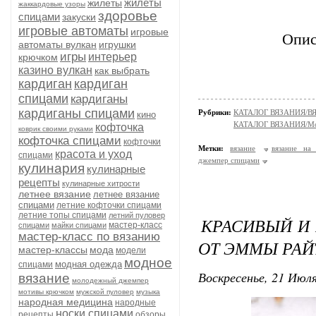
жилеты
жилеты
жаккардовые узоры
здоровье
спицами
закуски
игровые автоматы
игровые
Опис
автоматы вулкан
игрушки
игры
интерьер
крючком
казино вулкан
как выбрать
кардиган
кардиган
спицами
кардиганы
кардиганы спицами
Рубрики:
КАТАЛОГ ВЯЗАНИЯ/
кино
КАТАЛОГ ВЯЗАНИЯ/Мо
кофточка
коврик своими руками
кофточка спицами
кофточки
Метки:
вязание
вязание на
красота и уход
спицами
джемпер спицами
кулинария
кулинарные
рецепты
кулинарные хитрости
летнее вязание
летнее вязание
спицами
летние кофточки спицами
летние топы спицами
летний пуловер
КРАСИВЫЙ И 
мастер-класс
спицами
майки спицами
мастер-класс по вязанию
ОТ ЭММЫ РАЙ
мастер-классы
мода
модели
модное
модная одежда
спицами
Воскресенье, 21 Июля
вязание
молодежный джемпер
мотивы крючком
мужской пуловер
музыка
народная медицина
народные
носки спицами
рецепты
обзоры