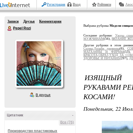
Регистрация
Вход
Рейтинги
Авос
Записи
Друзья
Комментарии
Выбрана рубрика
Модели спицам
Pepel Rozi
Соседние рубрики:
Узоры спи
МУЖЧИНАМ
(56),
ВЯЗАНИЕ Ж
Другие рубрики в этом дневн
Схемы,Дизайн дневника
(6),
СО
МАГАЗИНЫ И ФИРМЫ
(53)
КРАСОТА,ОБРАЗ,УХОД ЗА СОБ
ЗДОРОВЬЕ И ПИТАНИЕ
(297),
Д
ИЗЯЩНЫЙ 
РУКАВАМИ Р
КОСАМИ!
В друзья
Понедельник, 22 Июля
Цитатник
-
Все (76)
Производство пластиковых