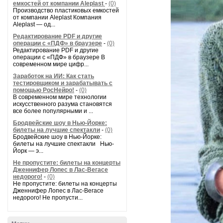
емкостей от компании Aleplast
-
(0)
Производство пластиковых емкостей
от компании Aleplast Компания
Aleplast — од...
Редактирование PDF и другие
операции с «ПДФ» в браузере
-
(0)
Редактирование PDF и другие
операции с «ПДФ» в браузере В
современном мире цифр...
Заработок на ИИ: Как стать
тестировщиком и зарабатывать с
помощью РосНейро!
-
(0)
В современном мире технологии
искусственного разума становятся
все более популярными и ...
Бродвейские шоу в Нью-Йорке:
билеты на лучшие спектакли
-
(0)
Бродвейские шоу в Нью-Йорке:
билеты на лучшие спектакли Нью-
Йорк — э...
Не пропустите: билеты на концерты
Дженнифер Лопес в Лас-Вегасе
недорого!
-
(0)
Не пропустите: билеты на концерты
Дженнифер Лопес в Лас-Вегасе
недорого! Не пропусти...