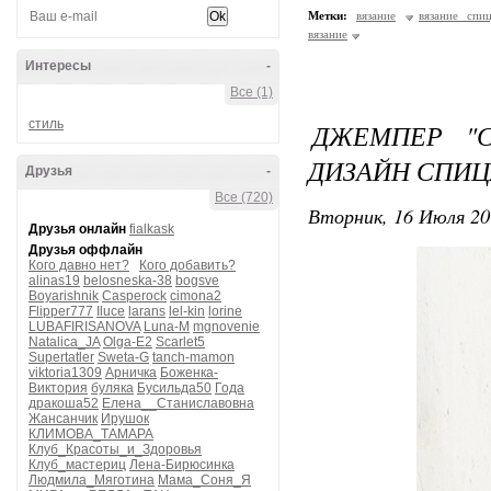
Метки:
вязание
вязание спи
вязание
Интересы
-
Все (1)
стиль
ДЖЕМПЕР "
ДИЗАЙН СПИ
Друзья
-
Все (720)
Вторник, 16 Июля 20
Друзья онлайн
fialkask
Друзья оффлайн
Кого давно нет?
Кого добавить?
alinas19
belosneska-38
bogsve
Boyarishnik
Casperock
cimona2
Flipper777
Iluce
larans
lel-kin
lorine
LUBAFIRISANOVA
Luna-M
mgnovenie
Natalica_JA
Olga-E2
Scarlet5
Supertatler
Sweta-G
tanch-mamon
viktoria1309
Арничка
Боженка-
Виктория
буляка
Бусильда50
Года
дракоша52
Елена__Станиславовна
Жансанчик
Ирушок
КЛИМОВА_ТАМАРА
Клуб_Красоты_и_Здоровья
Клуб_мастериц
Лена-Бирюсинка
Людмила_Мяготина
Мама_Соня_Я