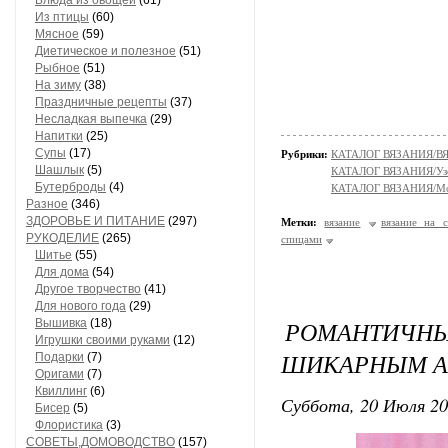
Блюда из овощей
(61)
Из птицы
(60)
Мясное
(59)
Диетическое и полезное
(51)
Рыбное
(51)
На зиму
(38)
Праздничные рецепты
(37)
Несладкая выпечка
(29)
Напитки
(25)
Супы
(17)
Рубрики:
КАТАЛОГ ВЯЗАНИЯ/
Шашлык
(5)
КАТАЛОГ ВЯЗАНИЯ/Уз
Бутерброды
(4)
КАТАЛОГ ВЯЗАНИЯ/Мо
Разное
(346)
ЗДОРОВЬЕ И ПИТАНИЕ
(297)
Метки:
вязание
вязание на 
РУКОДЕЛИЕ
(265)
спицами
Шитье
(55)
Для дома
(54)
Другое творчество
(41)
Для нового года
(29)
РОМАНТИЧ
Вышивка
(18)
Игрушки своими руками
(12)
ШИКАРНЫМ А
Подарки
(7)
Оригами
(7)
Квиллинг
(6)
Суббота, 20 Июля 20
Бисер
(5)
Флористика
(3)
СОВЕТЫ,ДОМОВОДСТВО
(157)