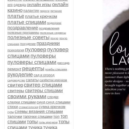
онлайн
онлайн игры
игр
одежда
казино
палантин
пироги
питание
платье
платье крючком
платье спицами
подкормки
поздравление
поздравления
полезные программы
полезные сервисы
полезные советы
пончо
пончо
праздники
похудение
спицами
пуловер
пуловер
психология
спицами
пуловеры
пуловеры спицами
рассада
рецепты
ремонт
ромбы спицами
рукоделие
сад и огород
салаты
салфетки крючком
садоводство
свитер спицами
свитер
свитеры
свитеры спицами
своими руками
следки
снуд
следки спицами
снуд спицами
стихи
сумка крючком
стоматология
схемы вязания спицами
супы
топ
тапочки
топ
тапочки спицами
топы
топы
спицами
топы крючком
спицами
туника
туника