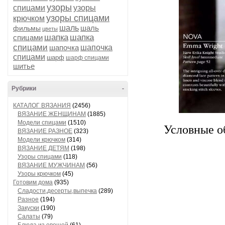
узоры
спицами
узоры
узоры спицами
крючком
шаль
шаль
фильмы
цветы
шапка
шапка
спицами
спицами
шапочка
шапочка
спицами
шарф
шарф спицами
шитье
Рубрики
-
КАТАЛОГ ВЯЗАНИЯ
(2456)
ВЯЗАНИЕ ЖЕНЩИНАМ
(1885)
Модели спицами
(1510)
Условные об
ВЯЗАНИЕ РАЗНОЕ
(323)
Модели крючком
(314)
ВЯЗАНИЕ ДЕТЯМ
(198)
Узоры спицами
(118)
ВЯЗАНИЕ МУЖЧИНАМ
(56)
Узоры крючком
(45)
Готовим дома
(935)
Сладости,десерты,выпечка
(289)
Разное
(194)
Закуски
(190)
Салаты
(79)