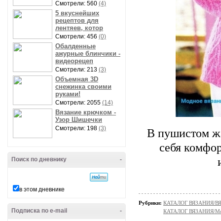
Смотрели: 560
(4)
5 вкуснейших
рецептов для
лентяев, котор
Смотрели: 456
(0)
Обалденные
ажурные блинчики -
видеорецеп
Смотрели: 213
(3)
Объемная 3D
снежинка своими
руками!
Смотрели: 2055
(14)
Вязание крючком -
Узор Шишечки
Смотрели: 198
(3)
В пушистом жа
себя комфор
Поиск по дневнику
-
в этом дневнике
Рубрики:
КАТАЛОГ ВЯЗАНИЯ/
Подписка по e-mail
-
КАТАЛОГ ВЯЗАНИЯ/Мо