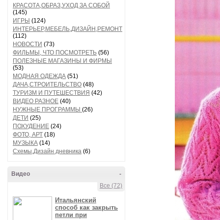
КРАСОТА,ОБРАЗ,УХОД ЗА СОБОЙ
(145)
ИГРЫ
(124)
ИНТЕРЬЕР,МЕБЕЛЬ,ДИЗАЙН,РЕМОНТ
(112)
НОВОСТИ
(73)
ФИЛЬМЫ, ЧТО ПОСМОТРЕТЬ
(56)
ПОЛЕЗНЫЕ МАГАЗИНЫ И ФИРМЫ
(53)
МОДНАЯ ОДЕЖДА
(51)
ДАЧА,СТРОИТЕЛЬСТВО
(48)
ТУРИЗМ И ПУТЕШЕСТВИЯ
(42)
ВИДЕО РАЗНОЕ
(40)
НУЖНЫЕ ПРОГРАММЫ
(26)
ДЕТИ
(25)
ПОХУДЕНИЕ
(24)
ФОТО, АРТ
(18)
МУЗЫКА
(14)
Схемы,Дизайн дневника
(6)
Видео
-
Все (72)
Итальянский
способ как закрыть
петли при