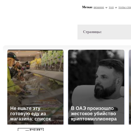
Метки:
вязание
топ
топы сп
Страницы:
Не ешьте эту
В ОАЭ произошло
готовую еду из
жестокое убийство
магазина: список
криптомиллионера