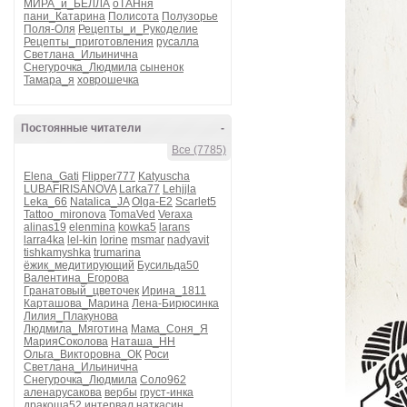
МИРА_и_БЕЛЛА
оТАНня
пани_Катарина
Полисота
Полузорье
Поля-Оля
Рецепты_и_Рукоделие
Рецепты_приготовления
русалла
Светлана_Ильинична
Снегурочка_Людмила
сыненок
Тамара_я
ховрошечка
Постоянные читатели
-
Все (7785)
Elena_Gati
Flipper777
Katyuscha
LUBAFIRISANOVA
Larka77
Lehjjla
Leka_66
Natalica_JA
Olga-E2
Scarlet5
Tattoo_mironova
TomaVed
Veraxa
alinas19
elenmina
kowka5
larans
larra4ka
lel-kin
lorine
msmar
nadyavit
tishkamyshka
trumarina
ёжик_медитирующий
Бусильда50
Валентина_Егорова
Гранатовый_цветочек
Ирина_1811
Карташова_Марина
Лена-Бирюсинка
Лилия_Плакунова
Людмила_Мяготина
Мама_Соня_Я
МарияСоколова
Наташа_НН
Ольга_Викторовна_ОК
Роси
Светлана_Ильинична
Снегурочка_Людмила
Соло962
аленарусакова
вербы
груст-инка
дракоша52
интервал
наткасин