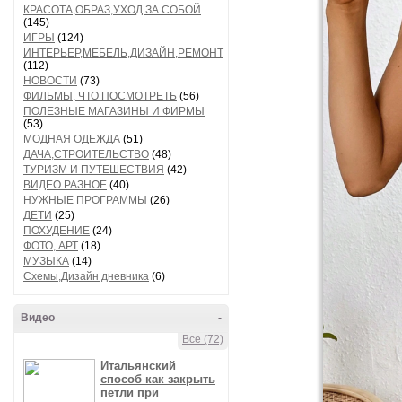
КРАСОТА,ОБРАЗ,УХОД ЗА СОБОЙ
(145)
ИГРЫ
(124)
ИНТЕРЬЕР,МЕБЕЛЬ,ДИЗАЙН,РЕМОНТ
(112)
НОВОСТИ
(73)
ФИЛЬМЫ, ЧТО ПОСМОТРЕТЬ
(56)
ПОЛЕЗНЫЕ МАГАЗИНЫ И ФИРМЫ
(53)
МОДНАЯ ОДЕЖДА
(51)
ДАЧА,СТРОИТЕЛЬСТВО
(48)
ТУРИЗМ И ПУТЕШЕСТВИЯ
(42)
ВИДЕО РАЗНОЕ
(40)
НУЖНЫЕ ПРОГРАММЫ
(26)
ДЕТИ
(25)
ПОХУДЕНИЕ
(24)
ФОТО, АРТ
(18)
МУЗЫКА
(14)
Схемы,Дизайн дневника
(6)
Видео
-
Все (72)
Итальянский
способ как закрыть
петли при