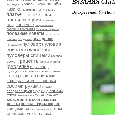
ВЯЗАНИЯ СП
онлайн
онлайн игры
игр
одежда
казино
палантин
пироги
питание
Воскресенье, 07 Июня
платье
платье крючком
платье спицами
подкормки
поздравление
поздравления
полезные программы
полезные сервисы
полезные советы
пончо
пончо
праздники
похудение
спицами
пуловер
пуловер
психология
спицами
пуловеры
пуловеры спицами
рассада
рецепты
ремонт
ромбы спицами
рукоделие
сад и огород
салаты
салфетки крючком
садоводство
свитер спицами
свитер
свитеры
свитеры спицами
своими руками
следки
снуд
следки спицами
снуд спицами
стихи
сумка крючком
стоматология
схемы вязания спицами
супы
топ
тапочки
топ
тапочки спицами
топы
топы
спицами
топы крючком
спицами
туника
туника