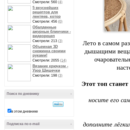
Смотрели: 560
(4)
5 вкуснейших
рецептов для
лентяев, котор
Смотрели: 456
(0)
Обалденные
ажурные блинчики -
видеорецеп
Смотрели: 213
(3)
Лето в самом ра
Объемная 3D
дышащими вещам
снежинка своими
руками!
очарователь
Смотрели: 2055
(14)
Вязание крючком -
наст
Узор Шишечки
Смотрели: 198
(3)
Этот топ станет
Поиск по дневнику
-
носите его са
в этом дневнике
дополните лёгки
Подписка по e-mail
-