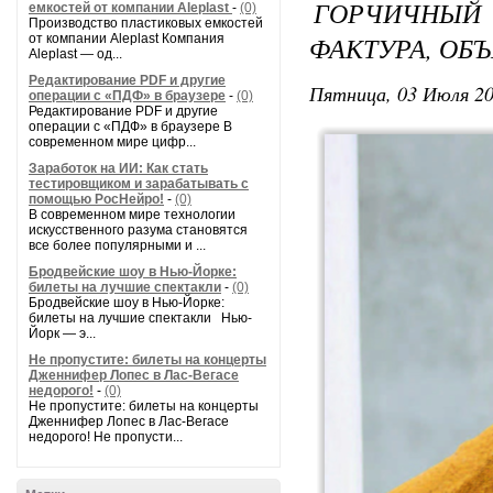
ГОРЧИЧНЫЙ 
емкостей от компании Aleplast
-
(0)
Производство пластиковых емкостей
ФАКТУРА, ОБ
от компании Aleplast Компания
Aleplast — од...
Редактирование PDF и другие
Пятница, 03 Июля 20
операции с «ПДФ» в браузере
-
(0)
Редактирование PDF и другие
операции с «ПДФ» в браузере В
современном мире цифр...
Заработок на ИИ: Как стать
тестировщиком и зарабатывать с
помощью РосНейро!
-
(0)
В современном мире технологии
искусственного разума становятся
все более популярными и ...
Бродвейские шоу в Нью-Йорке:
билеты на лучшие спектакли
-
(0)
Бродвейские шоу в Нью-Йорке:
билеты на лучшие спектакли Нью-
Йорк — э...
Не пропустите: билеты на концерты
Дженнифер Лопес в Лас-Вегасе
недорого!
-
(0)
Не пропустите: билеты на концерты
Дженнифер Лопес в Лас-Вегасе
недорого! Не пропусти...