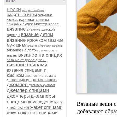
Метки
-
НОСКИ
автомобили
авто
азартные игры
безрукавка
варежки
варежки
спицами
видео мастер-класс
спицами
вязание
вязание детской
вязание детям
одежды
вязание крючком
вязание
мужчинам
вязание мужчинам спицами
вязание на лето
вязание на лето
вязание на спицах
спицами
вязание от дропс дизайн
вязание спицами
вязание спицами и
крючком
вязаное платье
дача
детская одежда
детская шапочка
джемпер
джемпер крючком
джемпер спицами
джемперы
джемперы
спицами
домоводство
дропс
Вязаные
вещи
с
жакет спицами
жакет
дизайн
добавляют
обра
жакеты спицами
жакеты