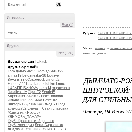
Интересы
-
Все (1)
стиль
Рубрики:
КАТАЛОГ ВЯЗАНИЯ/
КАТАЛОГ ВЯЗАНИЯ/Мо
Друзья
-
Метки:
вязание
вязание на сп
Все (720)
топы спицами
Друзья онлайн
fialkask
Друзья оффлайн
Кого давно нет?
Кого добавить?
alinas19
belosneska-38
bogsve
ДЫМЧАТО‑Р
Boyarishnik
Casperock
cimona2
Flipper777
Iluce
larans
lel-kin
lorine
ШНУРОВКОЙ:
LUBAFIRISANOVA
Luna-M
mgnovenie
Natalica_JA
Olga-E2
Scarlet5
Supertatler
Sweta-G
tanch-mamon
ДЛЯ СТИЛЬНЫ
viktoria1309
Арничка
Боженка-
Виктория
буляка
Бусильда50
Года
дракоша52
Елена__Станиславовна
Четверг, 04 Июня 20
Жансанчик
Ирушок
КЛИМОВА_ТАМАРА
Клуб_Красоты_и_Здоровья
Клуб_мастериц
Лена-Бирюсинка
Людмила_Мяготина
Мама_Соня_Я