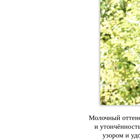
Молочный оттено
и утончённост
узором и уд