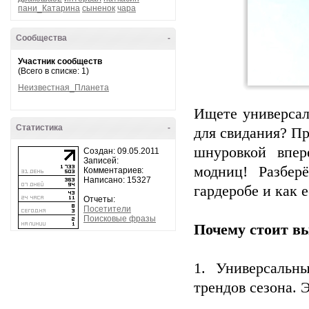
пани_Катарина
сыненок
чара
Сообщества
-
Участник сообществ
(Всего в списке: 1)
Неизвестная_Планета
Ищете универсал
Статистика
-
для свидания? Пр
шнуровкой впер
Создан: 09.05.2011
Записей:
модниц! Разбер
Комментариев:
Написано: 15327
гардеробе и как 
Отчеты:
Посетители
Поисковые фразы
Почему стоит вы
1. Универсальн
трендов сезона. 