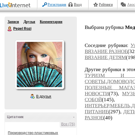
Регистрация
Вход
Рейтинги
Авос
Записи
Друзья
Комментарии
Выбрана рубрика
Мод
Pepel Rozi
Соседние рубрики:
У
ВЯЗАНИЕ РАЗНОЕ
(32
ВЯЗАНИЕ ДЕТЯМ
(19
Другие рубрики в это
ТУРИЗМ И П
СОВЕТЫ,ДОМОВОД
ПОЛЕЗНЫЕ МАГ
НОВОСТИ
(73),
МУЗ
В друзья
СОБОЙ
(14
ИНТЕРЬЕР,МЕБЕЛЬ,
ПИТАНИЕ
(297),
ДЕТ
Цитатник
-
РАЗНОЕ
(40)
Все (76)
Производство пластиковых