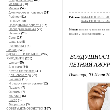
Блюда из овощей
(61)
Из птицы
(60)
Мясное
(59)
Диетическое и полезное
(51)
Рыбное
(51)
Рубрики:
КАТАЛОГ ВЯЗАНИЯ/
На зиму
(38)
КАТАЛОГ ВЯЗАНИЯ/Мо
Праздничные рецепты
(37)
Несладкая выпечка
(29)
Метки:
вязание
вязание на сп
Напитки
(25)
вязание
жилеты спицами
Супы
(17)
Шашлык
(5)
Бутерброды
(4)
Разное
(346)
ВОЗДУШНО
ЗДОРОВЬЕ И ПИТАНИЕ
(297)
РУКОДЕЛИЕ
(265)
ЛЕТНИЙ АЖУ
Шитье
(55)
Для дома
(54)
Другое творчество
(41)
Пятница, 05 Июня 20
Для нового года
(29)
Вышивка
(18)
Игрушки своими руками
(12)
Подарки
(7)
Оригами
(7)
Квиллинг
(6)
Бисер
(5)
Флористика
(3)
СОВЕТЫ,ДОМОВОДСТВО
(157)