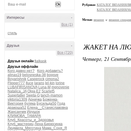
Рубрики:
КАТАЛОГ ВЯЗАНИЯ/
КАТАЛОГ ВЯЗАНИЯ/Мо
Интересы
-
Метки:
вязание
вязание спицам
Все (1)
стиль
ЖАКЕТ НА Л
Друзья
-
Все (720)
Четверг, 21 Сентябр
Друзья онлайн
fialkask
Друзья оффлайн
Кого давно нет?
Кого добавить?
alinas19
belosneska-38
bogsve
Boyarishnik
Casperock
cimona2
Flipper777
Iluce
larans
lel-kin
lorine
LUBAFIRISANOVA
Luna-M
mgnovenie
Natalica_JA
Olga-E2
Scarlet5
Supertatler
Sweta-G
tanch-mamon
viktoria1309
Арничка
Боженка-
Виктория
буляка
Бусильда50
Года
дракоша52
Елена__Станиславовна
Жансанчик
Ирушок
КЛИМОВА_ТАМАРА
Клуб_Красоты_и_Здоровья
Клуб_мастериц
Лена-Бирюсинка
Людмила_Мяготина
Мама_Соня_Я