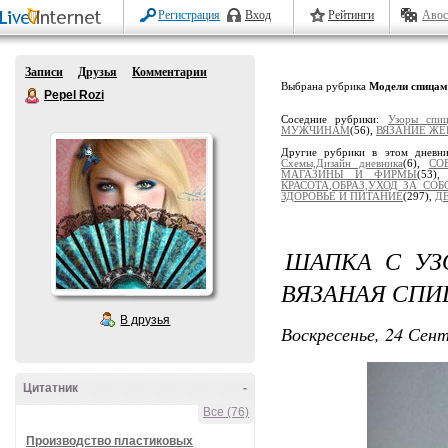
Регистрация
Вход
Рейтинги
Авос
Записи
Друзья
Комментарии
Выбрана рубрика
Модели спицам
Pepel Rozi
Соседние рубрики:
Узоры спи
МУЖЧИНАМ
(56),
ВЯЗАНИЕ Ж
Другие рубрики в этом дневн
Схемы,Дизайн дневника
(6),
СО
МАГАЗИНЫ И ФИРМЫ
(53)
КРАСОТА,ОБРАЗ,УХОД ЗА СОБ
ЗДОРОВЬЕ И ПИТАНИЕ
(297),
Д
ШАПКА С УЗ
ВЯЗАНАЯ СПИ
В друзья
Воскресенье, 24 Сент
Цитатник
-
Все (76)
Производство пластиковых