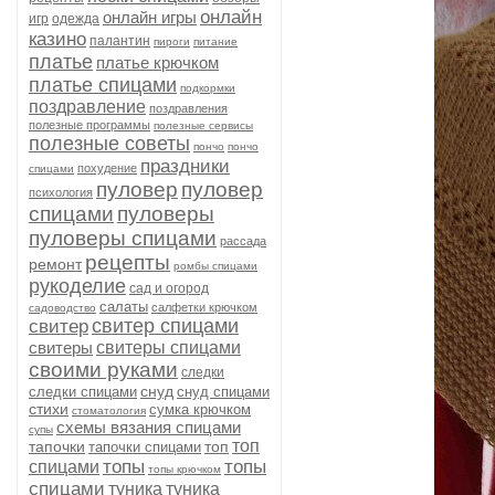
онлайн
онлайн игры
игр
одежда
казино
палантин
пироги
питание
платье
платье крючком
платье спицами
подкормки
поздравление
поздравления
полезные программы
полезные сервисы
полезные советы
пончо
пончо
праздники
похудение
спицами
пуловер
пуловер
психология
спицами
пуловеры
пуловеры спицами
рассада
рецепты
ремонт
ромбы спицами
рукоделие
сад и огород
салаты
салфетки крючком
садоводство
свитер спицами
свитер
свитеры
свитеры спицами
своими руками
следки
снуд
следки спицами
снуд спицами
стихи
сумка крючком
стоматология
схемы вязания спицами
супы
топ
тапочки
топ
тапочки спицами
топы
топы
спицами
топы крючком
спицами
туника
туника