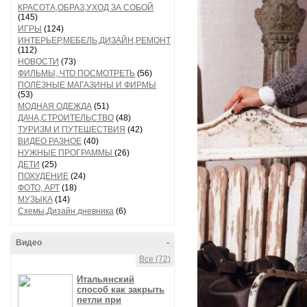
КРАСОТА,ОБРАЗ,УХОД ЗА СОБОЙ
(145)
ИГРЫ
(124)
ИНТЕРЬЕР,МЕБЕЛЬ,ДИЗАЙН,РЕМОНТ
(112)
НОВОСТИ
(73)
ФИЛЬМЫ, ЧТО ПОСМОТРЕТЬ
(56)
ПОЛЕЗНЫЕ МАГАЗИНЫ И ФИРМЫ
(53)
МОДНАЯ ОДЕЖДА
(51)
ДАЧА,СТРОИТЕЛЬСТВО
(48)
ТУРИЗМ И ПУТЕШЕСТВИЯ
(42)
ВИДЕО РАЗНОЕ
(40)
НУЖНЫЕ ПРОГРАММЫ
(26)
ДЕТИ
(25)
ПОХУДЕНИЕ
(24)
ФОТО, АРТ
(18)
МУЗЫКА
(14)
Схемы,Дизайн дневника
(6)
Видео
-
Все (72)
Итальянский
способ как закрыть
петли при