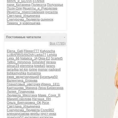
МИРА_и_БЕЛЛА
оТАНня
пани_Катарина
Полисота
Полузорье
Поля-Оля
Рецепты_и_Рукоделие
Рецепты_приготовления
русалла
Светлана_Ильинична
Снегурочка_Людмила
сыненок
Тамара_я
ховрошечка
Постоянные читатели
-
Все (7785)
Elena_Gati
Flipper777
Katyuscha
LUBAFIRISANOVA
Larka77
Lehjjla
Leka_66
Natalica_JA
Olga-E2
Scarlet5
Tattoo_mironova
TomaVed
Veraxa
alinas19
elenmina
kowka5
larans
larra4ka
lel-kin
lorine
msmar
nadyavit
tishkamyshka
trumarina
ёжик_медитирующий
Бусильда50
Валентина_Егорова
Гранатовый_цветочек
Ирина_1811
Карташова_Марина
Лена-Бирюсинка
Лилия_Плакунова
Людмила_Мяготина
Мама_Соня_Я
МарияСоколова
Наташа_НН
Ольга_Викторовна_ОК
Роси
Светлана_Ильинична
Снегурочка_Людмила
Соло962
аленарусакова
вербы
груст-инка
дракоша52
интервал
наткасин