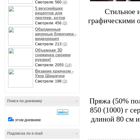
Смотрели: 560
(4)
5 вкуснейших
Стильное и
рецептов для
лентяев, котор
графическими о
Смотрели: 456
(0)
Обалденные
ажурные блинчики -
видеорецеп
Смотрели: 213
(3)
Объемная 3D
снежинка своими
руками!
Смотрели: 2055
(14)
Вязание крючком -
Узор Шишечки
Смотрели: 198
(3)
Пряжа (50% пол
Поиск по дневнику
-
850 (1000) г с
длиной 80 см и
в этом дневнике
Подписка по e-mail
-