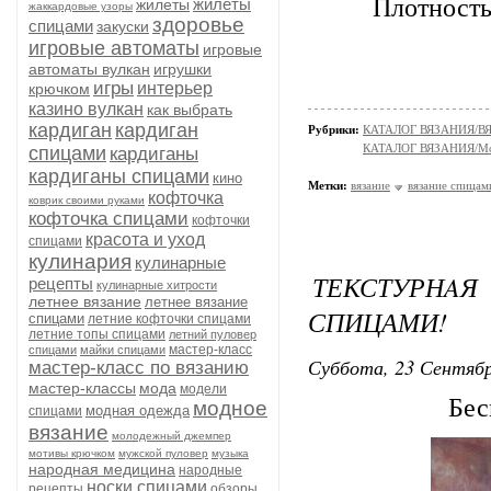
Плотность 
жилеты
жилеты
жаккардовые узоры
здоровье
спицами
закуски
игровые автоматы
игровые
автоматы вулкан
игрушки
игры
интерьер
крючком
казино вулкан
как выбрать
кардиган
кардиган
Рубрики:
КАТАЛОГ ВЯЗАНИЯ/
КАТАЛОГ ВЯЗАНИЯ/Мо
спицами
кардиганы
кардиганы спицами
кино
Метки:
вязание
вязание спицам
кофточка
коврик своими руками
кофточка спицами
кофточки
красота и уход
спицами
кулинария
кулинарные
ТЕКСТУРН
рецепты
кулинарные хитрости
летнее вязание
летнее вязание
СПИЦАМИ!
спицами
летние кофточки спицами
летние топы спицами
летний пуловер
мастер-класс
спицами
майки спицами
Суббота, 23 Сентябр
мастер-класс по вязанию
мастер-классы
мода
модели
Бес
модное
модная одежда
спицами
вязание
молодежный джемпер
мотивы крючком
мужской пуловер
музыка
народная медицина
народные
носки спицами
рецепты
обзоры