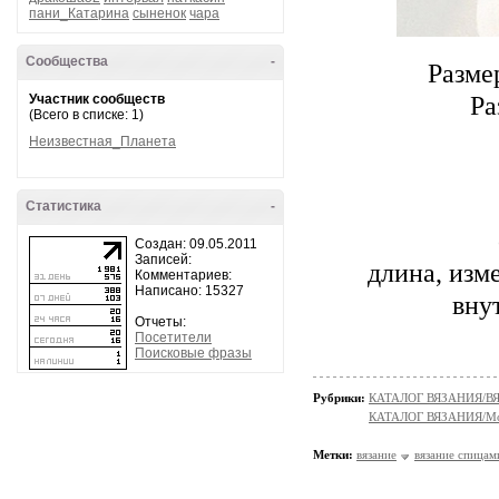
пани_Катарина
сыненок
чара
Сообщества
-
Разме
Ра
Участник сообществ
(Всего в списке: 1)
Неизвестная_Планета
Статистика
-
Создан: 09.05.2011
Записей:
длина, изм
Комментариев:
Написано: 15327
вну
Отчеты:
Посетители
Поисковые фразы
Рубрики:
КАТАЛОГ ВЯЗАНИЯ/
КАТАЛОГ ВЯЗАНИЯ/Мо
Метки:
вязание
вязание спицам