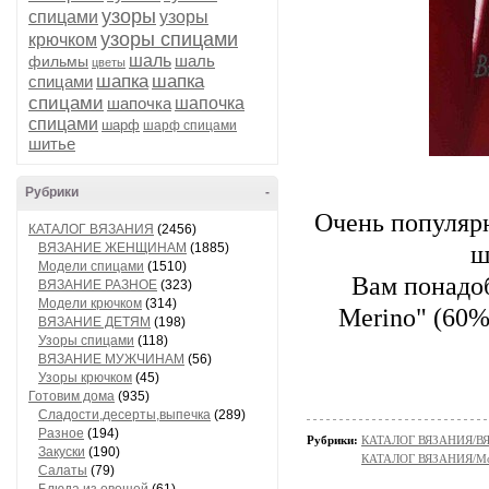
узоры
спицами
узоры
узоры спицами
крючком
шаль
шаль
фильмы
цветы
шапка
шапка
спицами
спицами
шапочка
шапочка
спицами
шарф
шарф спицами
шитье
Рубрики
-
Очень популярн
КАТАЛОГ ВЯЗАНИЯ
(2456)
ш
ВЯЗАНИЕ ЖЕНЩИНАМ
(1885)
Модели спицами
(1510)
Вам понадоб
ВЯЗАНИЕ РАЗНОЕ
(323)
Модели крючком
(314)
Merino" (60%
ВЯЗАНИЕ ДЕТЯМ
(198)
Узоры спицами
(118)
ВЯЗАНИЕ МУЖЧИНАМ
(56)
Узоры крючком
(45)
Готовим дома
(935)
Сладости,десерты,выпечка
(289)
Разное
(194)
Рубрики:
КАТАЛОГ ВЯЗАНИЯ/
Закуски
(190)
КАТАЛОГ ВЯЗАНИЯ/Мо
Салаты
(79)