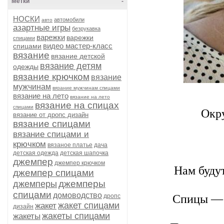
Метки
-
НОСКИ
автомобили
авто
азартные игры
безрукавка
варежки
варежки
спицами
видео мастер-класс
спицами
вязание
вязание детской
вязание детям
одежды
вязание крючком
вязание
мужчинам
вязание мужчинам спицами
вязание на лето
вязание на лето
вязание на спицах
спицами
Окру
вязание от дропс дизайн
вязание спицами
вязание спицами и
крючком
вязаное платье
дача
детская одежда
детская шапочка
джемпер
джемпер крючком
Нам буду
джемпер спицами
джемперы
джемперы
спицами
домоводство
Спицы — о
дропс
жакет спицами
жакет
дизайн
жакеты спицами
жакеты