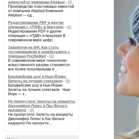
емкостей от компании Aleplast
-
(0)
Производство пластиковых емкостей
от компании Aleplast Компания
Aleplast — од...
Редактирование PDF и другие
операции с «ПДФ» в браузере
-
(0)
Редактирование PDF и другие
операции с «ПДФ» в браузере В
современном мире цифр...
Заработок на ИИ: Как стать
тестировщиком и зарабатывать с
помощью РосНейро!
-
(0)
В современном мире технологии
искусственного разума становятся
все более популярными и ...
Бродвейские шоу в Нью-Йорке:
билеты на лучшие спектакли
-
(0)
Бродвейские шоу в Нью-Йорке:
билеты на лучшие спектакли Нью-
Йорк — э...
Не пропустите: билеты на концерты
Дженнифер Лопес в Лас-Вегасе
недорого!
-
(0)
Не пропустите: билеты на концерты
Дженнифер Лопес в Лас-Вегасе
недорого! Не пропусти...