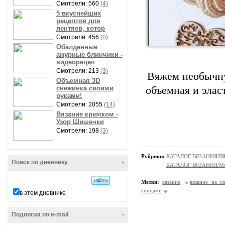
Смотрели: 560
(4)
5 вкуснейших
рецептов для
лентяев, котор
Смотрели: 456
(0)
Обалденные
ажурные блинчики -
видеорецеп
Смотрели: 213
(3)
Вяжем необычну
Объемная 3D
снежинка своими
объемная и элас
руками!
Смотрели: 2055
(14)
Вязание крючком -
Узор Шишечки
Смотрели: 198
(3)
Рубрики:
КАТАЛОГ ВЯЗАНИЯ/
Поиск по дневнику
-
КАТАЛОГ ВЯЗАНИЯ/Мо
Метки:
вязание
вязание на с
спицами
в этом дневнике
Подписка по e-mail
-