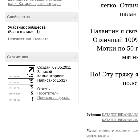
пани_Катарина
сыненок
чара
легко. Отли
палан
Сообщества
-
Участник сообществ
Палантин я связ
(Всего в списке: 1)
Отличный 100%
Неизвестная_Планета
Мотки по 50 г
мятны
Статистика
-
Создан: 09.05.2011
Записей:
Но! Эту пряжу я
Комментариев:
Написано: 15327
полот
Отчеты:
Посетители
Поисковые фразы
Рубрики:
КАТАЛОГ ВЯЗАНИЯ/
КАТАЛОГ ВЯЗАНИЯ/Мо
Метки:
вязание
вязание спица
мастер-класс