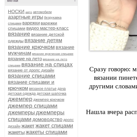
Метки
-
НОСКИ
автомобили
авто
азартные игры
безрукавка
варежки
варежки
спицами
видео мастер-класс
спицами
вязание
вязание детской
вязание детям
одежды
вязание крючком
вязание
мужчинам
вязание мужчинам спицами
вязание на лето
вязание на лето
вязание на спицах
спицами
Сразу говорю: м
вязание от дропс дизайн
вязание спицами
вязании пинет
вязание спицами и
другими словам
крючком
вязаное платье
дача
детская одежда
детская шапочка
джемпер
джемпер крючком
джемпер спицами
Нашла вчера расп
джемперы
джемперы
спицами
домоводство
дропс
жакет спицами
жакет
дизайн
жакеты спицами
жакеты