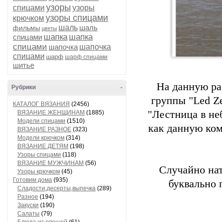
узоры
спицами
узоры
узоры спицами
крючком
шаль
шаль
фильмы
цветы
шапка
шапка
спицами
спицами
шапочка
шапочка
спицами
шарф
шарф спицами
шитье
На данную ра
Рубрики
-
группы "Led Ze
КАТАЛОГ ВЯЗАНИЯ
(2456)
"Лестница в не
ВЯЗАНИЕ ЖЕНЩИНАМ
(1885)
Модели спицами
(1510)
как данную ком
ВЯЗАНИЕ РАЗНОЕ
(323)
Модели крючком
(314)
ВЯЗАНИЕ ДЕТЯМ
(198)
Узоры спицами
(118)
ВЯЗАНИЕ МУЖЧИНАМ
(56)
Случайно нат
Узоры крючком
(45)
Готовим дома
(935)
буквально 
Сладости,десерты,выпечка
(289)
Разное
(194)
Закуски
(190)
Салаты
(79)