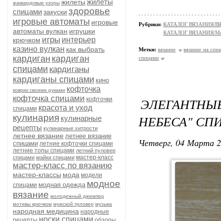
жилеты
жилеты
жаккардовые узоры
здоровье
спицами
закуски
игровые автоматы
игровые
Рубрики:
КАТАЛОГ ВЯЗАНИЯ/В
автоматы вулкан
игрушки
КАТАЛОГ ВЯЗАНИЯ/Мо
игры
интерьер
крючком
казино вулкан
как выбрать
Метки:
вязание
вязание на спи
кардиган
кардиган
спицами
спицами
кардиганы
кардиганы спицами
кино
кофточка
коврик своими руками
кофточка спицами
ЭЛЕГАНТНЫ
кофточки
красота и уход
спицами
кулинария
НЕБЕСА" СП
кулинарные
рецепты
кулинарные хитрости
летнее вязание
летнее вязание
Четверг, 04 Марта 2
спицами
летние кофточки спицами
летние топы спицами
летний пуловер
мастер-класс
спицами
майки спицами
мастер-класс по вязанию
мастер-классы
мода
модели
модное
модная одежда
спицами
вязание
молодежный джемпер
мотивы крючком
мужской пуловер
музыка
народная медицина
народные
носки спицами
рецепты
обзоры