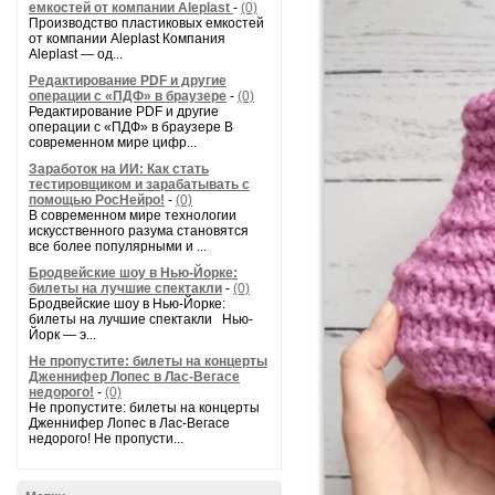
емкостей от компании Aleplast
-
(0)
Производство пластиковых емкостей
от компании Aleplast Компания
Aleplast — од...
Редактирование PDF и другие
операции с «ПДФ» в браузере
-
(0)
Редактирование PDF и другие
операции с «ПДФ» в браузере В
современном мире цифр...
Заработок на ИИ: Как стать
тестировщиком и зарабатывать с
помощью РосНейро!
-
(0)
В современном мире технологии
искусственного разума становятся
все более популярными и ...
Бродвейские шоу в Нью-Йорке:
билеты на лучшие спектакли
-
(0)
Бродвейские шоу в Нью-Йорке:
билеты на лучшие спектакли Нью-
Йорк — э...
Не пропустите: билеты на концерты
Дженнифер Лопес в Лас-Вегасе
недорого!
-
(0)
Не пропустите: билеты на концерты
Дженнифер Лопес в Лас-Вегасе
недорого! Не пропусти...