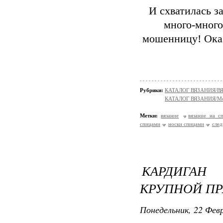
И схватилась за
много-много 
мошенницу! Оказ
Рубрики:
КАТАЛОГ ВЯЗАНИЯ/
КАТАЛОГ ВЯЗАНИЯ/Мо
Метки:
вязание
вязание на с
спицами
носки спицами
след
КАРДИГАН
КРУПНОЙ П
Понедельник, 22 Февр