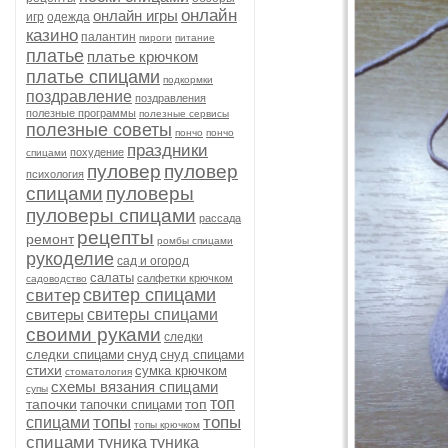
онлайн
онлайн игры
игр
одежда
казино
палантин
пироги
питание
платье
платье крючком
платье спицами
подкормки
поздравление
поздравления
полезные программы
полезные сервисы
полезные советы
пончо
пончо
праздники
похудение
спицами
пуловер
пуловер
психология
спицами
пуловеры
пуловеры спицами
рассада
рецепты
ремонт
ромбы спицами
рукоделие
сад и огород
салаты
салфетки крючком
садоводство
свитер спицами
свитер
свитеры
свитеры спицами
своими руками
следки
снуд
следки спицами
снуд спицами
стихи
сумка крючком
стоматология
схемы вязания спицами
супы
топ
тапочки
топ
тапочки спицами
топы
топы
спицами
топы крючком
спицами
туника
туника