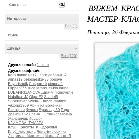
ВЯЖЕМ КРАС
МАСТЕР-КЛА
Интересы
-
Все (1)
Пятница, 26 Февраля
стиль
Друзья
-
Все (720)
Друзья онлайн
fialkask
Друзья оффлайн
Кого давно нет?
Кого добавить?
alinas19
belosneska-38
bogsve
Boyarishnik
Casperock
cimona2
Flipper777
Iluce
larans
lel-kin
lorine
LUBAFIRISANOVA
Luna-M
mgnovenie
Natalica_JA
Olga-E2
Scarlet5
Supertatler
Sweta-G
tanch-mamon
viktoria1309
Арничка
Боженка-
Виктория
буляка
Бусильда50
Года
дракоша52
Елена__Станиславовна
Жансанчик
Ирушок
КЛИМОВА_ТАМАРА
Клуб_Красоты_и_Здоровья
Клуб_мастериц
Лена-Бирюсинка
Людмила_Мяготина
Мама_Соня_Я