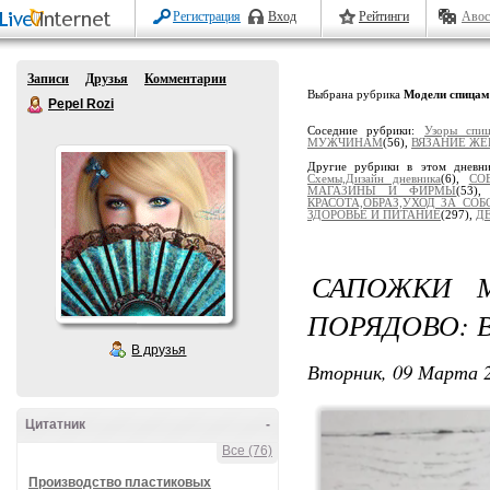
Регистрация
Вход
Рейтинги
Авос
Записи
Друзья
Комментарии
Выбрана рубрика
Модели спицам
Pepel Rozi
Соседние рубрики:
Узоры спи
МУЖЧИНАМ
(56),
ВЯЗАНИЕ Ж
Другие рубрики в этом дневн
Схемы,Дизайн дневника
(6),
СО
МАГАЗИНЫ И ФИРМЫ
(53)
КРАСОТА,ОБРАЗ,УХОД ЗА СОБ
ЗДОРОВЬЕ И ПИТАНИЕ
(297),
Д
САПОЖКИ 
ПОРЯДОВО: 
В друзья
Вторник, 09 Марта 2
Цитатник
-
Все (76)
Производство пластиковых