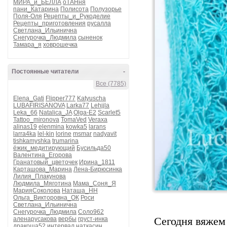
МИРА_и_БЕЛЛА
оТАНня
пани_Катарина
Полисота
Полузорье
Поля-Оля
Рецепты_и_Рукоделие
Рецепты_приготовления
русалла
Светлана_Ильинична
Снегурочка_Людмила
сыненок
Тамара_я
ховрошечка
Постоянные читатели
-
Все (7785)
Elena_Gati
Flipper777
Katyuscha
LUBAFIRISANOVA
Larka77
Lehjjla
Leka_66
Natalica_JA
Olga-E2
Scarlet5
Tattoo_mironova
TomaVed
Veraxa
alinas19
elenmina
kowka5
larans
larra4ka
lel-kin
lorine
msmar
nadyavit
tishkamyshka
trumarina
ёжик_медитирующий
Бусильда50
Валентина_Егорова
Гранатовый_цветочек
Ирина_1811
Карташова_Марина
Лена-Бирюсинка
Лилия_Плакунова
Людмила_Мяготина
Мама_Соня_Я
МарияСоколова
Наташа_НН
Ольга_Викторовна_ОК
Роси
Светлана_Ильинична
Снегурочка_Людмила
Соло962
аленарусакова
вербы
груст-инка
Сегодня вяжем
дракоша52
интервал
наткасин