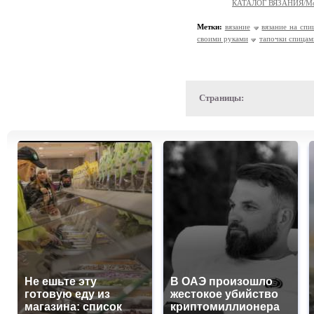
КАТАЛОГ ВЯЗАНИЯ/Мо
Метки:
вязание
вязание на спи
своими руками
тапочки спицам
Страницы:
Не ешьте эту
В ОАЭ произошло
готовую еду из
жестокое убийство
магазина: список
криптомиллионера