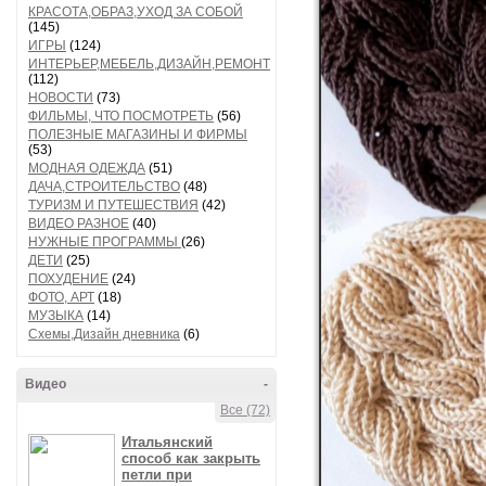
КРАСОТА,ОБРАЗ,УХОД ЗА СОБОЙ
(145)
ИГРЫ
(124)
ИНТЕРЬЕР,МЕБЕЛЬ,ДИЗАЙН,РЕМОНТ
(112)
НОВОСТИ
(73)
ФИЛЬМЫ, ЧТО ПОСМОТРЕТЬ
(56)
ПОЛЕЗНЫЕ МАГАЗИНЫ И ФИРМЫ
(53)
МОДНАЯ ОДЕЖДА
(51)
ДАЧА,СТРОИТЕЛЬСТВО
(48)
ТУРИЗМ И ПУТЕШЕСТВИЯ
(42)
ВИДЕО РАЗНОЕ
(40)
НУЖНЫЕ ПРОГРАММЫ
(26)
ДЕТИ
(25)
ПОХУДЕНИЕ
(24)
ФОТО, АРТ
(18)
МУЗЫКА
(14)
Схемы,Дизайн дневника
(6)
Видео
-
Все (72)
Итальянский
способ как закрыть
петли при