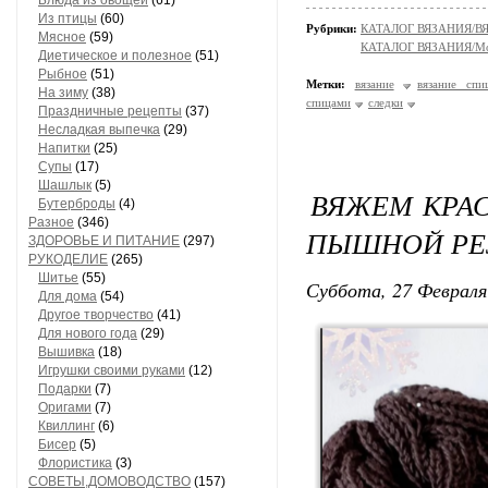
Блюда из овощей
(61)
Из птицы
(60)
Рубрики:
КАТАЛОГ ВЯЗАНИЯ/
Мясное
(59)
КАТАЛОГ ВЯЗАНИЯ/Мо
Диетическое и полезное
(51)
Рыбное
(51)
Метки:
вязание
вязание спи
На зиму
(38)
спицами
следки
Праздничные рецепты
(37)
Несладкая выпечка
(29)
Напитки
(25)
Супы
(17)
Шашлык
(5)
ВЯЖЕМ КРА
Бутерброды
(4)
Разное
(346)
ПЫШНОЙ РЕ
ЗДОРОВЬЕ И ПИТАНИЕ
(297)
РУКОДЕЛИЕ
(265)
Шитье
(55)
Суббота, 27 Февраля
Для дома
(54)
Другое творчество
(41)
Для нового года
(29)
Вышивка
(18)
Игрушки своими руками
(12)
Подарки
(7)
Оригами
(7)
Квиллинг
(6)
Бисер
(5)
Флористика
(3)
СОВЕТЫ,ДОМОВОДСТВО
(157)