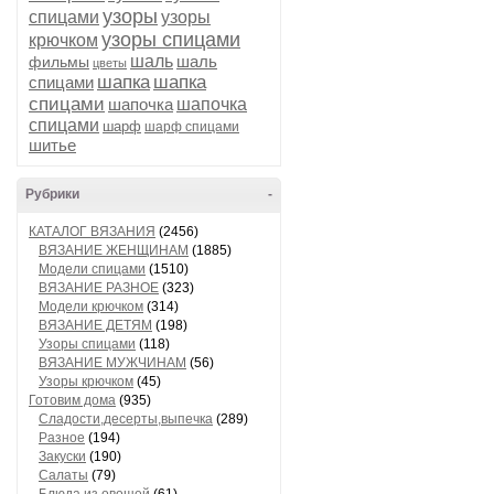
узоры
спицами
узоры
узоры спицами
крючком
шаль
шаль
фильмы
цветы
шапка
шапка
спицами
спицами
шапочка
шапочка
спицами
шарф
шарф спицами
шитье
Рубрики
-
КАТАЛОГ ВЯЗАНИЯ
(2456)
ВЯЗАНИЕ ЖЕНЩИНАМ
(1885)
Модели спицами
(1510)
ВЯЗАНИЕ РАЗНОЕ
(323)
Модели крючком
(314)
ВЯЗАНИЕ ДЕТЯМ
(198)
Узоры спицами
(118)
ВЯЗАНИЕ МУЖЧИНАМ
(56)
Узоры крючком
(45)
Готовим дома
(935)
Сладости,десерты,выпечка
(289)
Разное
(194)
Закуски
(190)
Салаты
(79)