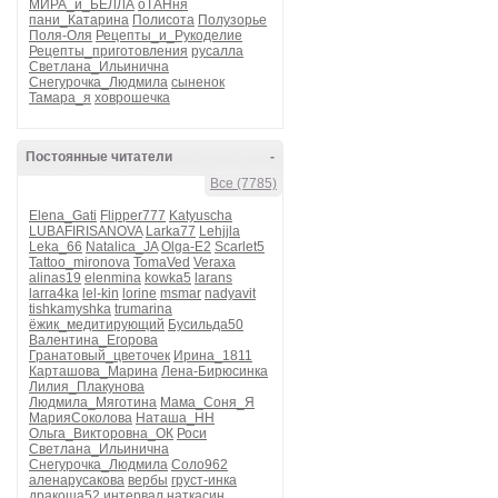
МИРА_и_БЕЛЛА
оТАНня
пани_Катарина
Полисота
Полузорье
Поля-Оля
Рецепты_и_Рукоделие
Рецепты_приготовления
русалла
Светлана_Ильинична
Снегурочка_Людмила
сыненок
Тамара_я
ховрошечка
Постоянные читатели
-
Все (7785)
Elena_Gati
Flipper777
Katyuscha
LUBAFIRISANOVA
Larka77
Lehjjla
Leka_66
Natalica_JA
Olga-E2
Scarlet5
Tattoo_mironova
TomaVed
Veraxa
alinas19
elenmina
kowka5
larans
larra4ka
lel-kin
lorine
msmar
nadyavit
tishkamyshka
trumarina
ёжик_медитирующий
Бусильда50
Валентина_Егорова
Гранатовый_цветочек
Ирина_1811
Карташова_Марина
Лена-Бирюсинка
Лилия_Плакунова
Людмила_Мяготина
Мама_Соня_Я
МарияСоколова
Наташа_НН
Ольга_Викторовна_ОК
Роси
Светлана_Ильинична
Снегурочка_Людмила
Соло962
аленарусакова
вербы
груст-инка
дракоша52
интервал
наткасин