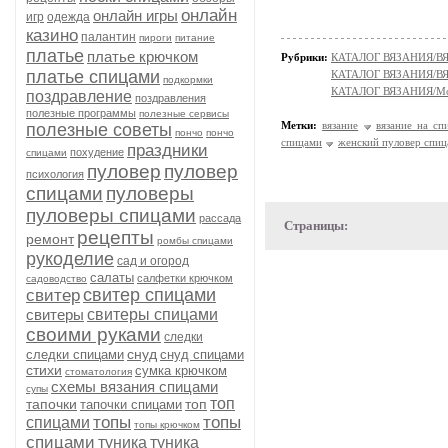
онлайн
онлайн игры
игр
одежда
казино
палантин
пироги
питание
платье
платье крючком
Рубрики:
КАТАЛОГ ВЯЗАНИЯ/
платье спицами
КАТАЛОГ ВЯЗАНИЯ/
подкормки
КАТАЛОГ ВЯЗАНИЯ/Мо
поздравление
поздравления
полезные программы
полезные сервисы
Метки:
вязание
вязание на сп
полезные советы
пончо
пончо
спицами
женский пуловер спи
праздники
похудение
спицами
пуловер
пуловер
психология
спицами
пуловеры
пуловеры спицами
рассада
Страницы:
рецепты
ремонт
ромбы спицами
рукоделие
сад и огород
салаты
салфетки крючком
садоводство
свитер спицами
свитер
свитеры
свитеры спицами
своими руками
следки
снуд
следки спицами
снуд спицами
стихи
сумка крючком
стоматология
схемы вязания спицами
супы
топ
тапочки
топ
тапочки спицами
топы
топы
спицами
топы крючком
спицами
туника
туника