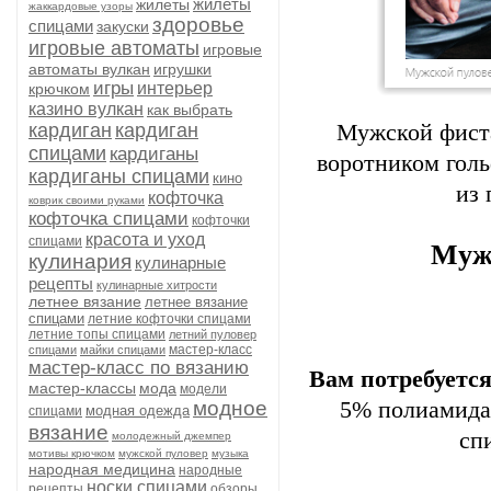
жилеты
жилеты
жаккардовые узоры
здоровье
спицами
закуски
игровые автоматы
игровые
автоматы вулкан
игрушки
игры
интерьер
крючком
казино вулкан
как выбрать
кардиган
кардиган
Мужской фиста
спицами
кардиганы
воротником голь
кардиганы спицами
кино
из
кофточка
коврик своими руками
кофточка спицами
кофточки
красота и уход
спицами
Мужс
кулинария
кулинарные
рецепты
кулинарные хитрости
летнее вязание
летнее вязание
спицами
летние кофточки спицами
летние топы спицами
летний пуловер
мастер-класс
спицами
майки спицами
мастер-класс по вязанию
Вам потребуетс
мастер-классы
мода
модели
модное
5% полиамида;
модная одежда
спицами
вязание
сп
молодежный джемпер
мотивы крючком
мужской пуловер
музыка
народная медицина
народные
носки спицами
рецепты
обзоры