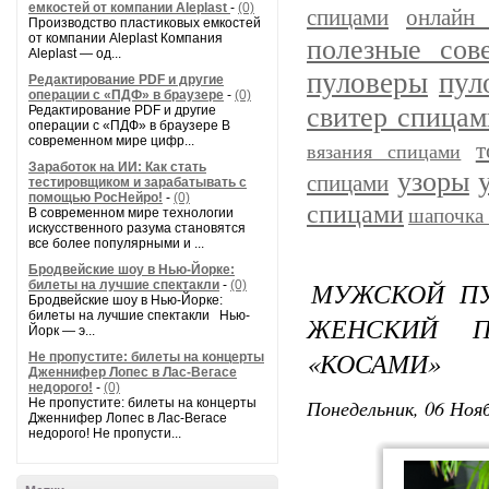
емкостей от компании Aleplast
-
(0)
спицами
онлайн 
Производство пластиковых емкостей
от компании Aleplast Компания
полезные сов
Aleplast — од...
пуловеры
пул
Редактирование PDF и другие
операции с «ПДФ» в браузере
-
(0)
свитер спицам
Редактирование PDF и другие
операции с «ПДФ» в браузере В
современном мире цифр...
т
вязания спицами
Заработок на ИИ: Как стать
узоры
спицами
тестировщиком и зарабатывать с
помощью РосНейро!
-
(0)
спицами
шапочка
В современном мире технологии
искусственного разума становятся
все более популярными и ...
Бродвейские шоу в Нью-Йорке:
МУЖСКОЙ ПУ
билеты на лучшие спектакли
-
(0)
Бродвейские шоу в Нью-Йорке:
билеты на лучшие спектакли Нью-
ЖЕНСКИЙ П
Йорк — э...
«КОСАМИ»
Не пропустите: билеты на концерты
Дженнифер Лопес в Лас-Вегасе
недорого!
-
(0)
Понедельник, 06 Нояб
Не пропустите: билеты на концерты
Дженнифер Лопес в Лас-Вегасе
недорого! Не пропусти...