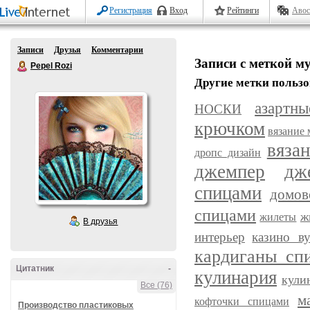
Регистрация
Вход
Рейтинги
Авос
Записи
Друзья
Комментарии
Записи с меткой м
Pepel Rozi
Другие метки пользо
азартн
НОСКИ
крючком
вязание
вяза
дропс дизайн
джемпер
дж
спицами
домов
спицами
ж
жилеты
В друзья
интерьер
казино ву
кардиганы сп
Цитатник
-
кулинария
кули
Все (76)
м
кофточки спицами
Производство пластиковых