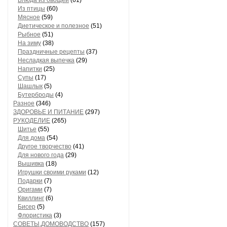
Блюда из овощей
(61)
Из птицы
(60)
Мясное
(59)
Диетическое и полезное
(51)
Рыбное
(51)
На зиму
(38)
Праздничные рецепты
(37)
Несладкая выпечка
(29)
Напитки
(25)
Супы
(17)
Шашлык
(5)
Бутерброды
(4)
Разное
(346)
ЗДОРОВЬЕ И ПИТАНИЕ
(297)
РУКОДЕЛИЕ
(265)
Шитье
(55)
Для дома
(54)
Другое творчество
(41)
Для нового года
(29)
Вышивка
(18)
Игрушки своими руками
(12)
Подарки
(7)
Оригами
(7)
Квиллинг
(6)
Бисер
(5)
Флористика
(3)
СОВЕТЫ,ДОМОВОДСТВО
(157)