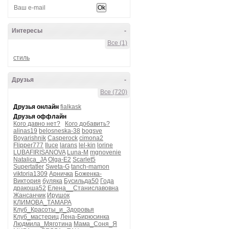
Интересы
-
Все (1)
стиль
Друзья
-
Все (720)
Друзья онлайн
fialkask
Друзья оффлайн
Кого давно нет?
Кого добавить?
alinas19
belosneska-38
bogsve
Boyarishnik
Casperock
cimona2
Flipper777
Iluce
larans
lel-kin
lorine
LUBAFIRISANOVA
Luna-M
mgnovenie
Natalica_JA
Olga-E2
Scarlet5
Supertatler
Sweta-G
tanch-mamon
viktoria1309
Арничка
Боженка-
Виктория
буляка
Бусильда50
Года
дракоша52
Елена__Станиславовна
Жансанчик
Ирушок
КЛИМОВА_ТАМАРА
Клуб_Красоты_и_Здоровья
Клуб_мастериц
Лена-Бирюсинка
Людмила_Мяготина
Мама_Соня_Я