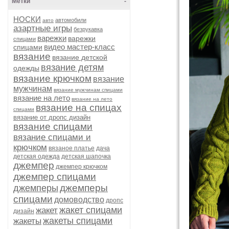
Метки
-
НОСКИ
автомобили
авто
азартные игры
безрукавка
варежки
варежки
спицами
видео мастер-класс
спицами
вязание
вязание детской
вязание детям
одежды
вязание крючком
вязание
мужчинам
вязание мужчинам спицами
вязание на лето
вязание на лето
вязание на спицах
спицами
вязание от дропс дизайн
вязание спицами
вязание спицами и
крючком
вязаное платье
дача
детская одежда
детская шапочка
джемпер
джемпер крючком
джемпер спицами
джемперы
джемперы
спицами
домоводство
дропс
жакет спицами
жакет
дизайн
жакеты спицами
жакеты