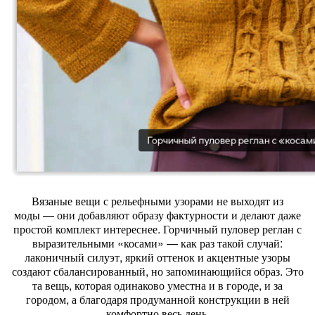
Вязаные
вещи
с
рельефными
узорами
не
выходят
из
моды
— они
добавляют
образу
фактурности
и
делают
даже
простой
комплект
интереснее.
Горчичный
пуловер
реглан
с
выразительными
«косами»
— как
раз
такой
случай:
лаконичный
силуэт,
яркий
оттенок
и
акцентные
узоры
создают
сбалансированный,
но
запоминающийся
образ.
Это
та
вещь,
которая
одинаково
уместна
и
в
городе,
и
за
городом,
а
благодаря
продуманной
конструкции
в
ней
комфортно
весь
день.