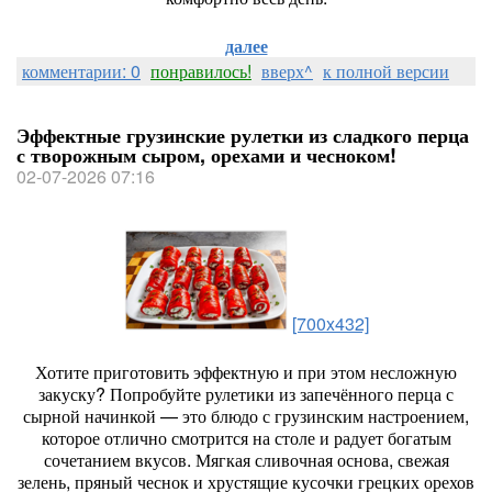
далее
комментарии: 0
понравилось!
вверх^
к полной версии
Эффектные грузинские рулетки из сладкого перца
с творожным сыром, орехами и чесноком!
02-07-2026 07:16
[700x432]
Хотите
приготовить
эффектную
и
при
этом
несложную
закуску?
Попробуйте
рулетики
из
запечённого
перца
с
сырной
начинкой
— это
блюдо
с
грузинским
настроением,
которое
отлично
смотрится
на
столе
и
радует
богатым
сочетанием
вкусов.
Мягкая
сливочная
основа,
свежая
зелень,
пряный
чеснок
и
хрустящие
кусочки
грецких
орехов