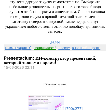
эту
легендарную
закуску
самостоятельно.
Выбирайте
небольшие
разноцветные
перцы
— так
готовое
блюдо
получится
особенно
ярким
и
аппетитным.
Сочная
начинка
из
моркови
и
лука
в
пряной
томатной
заливке
делает
заготовку
невероятно
вкусной:
такие
перцы
станут
украшением
любого
стола
и
отлично
подойдут
для
зимних
запасов.
далее
комментарии: 0
понравилось!
вверх^
к полной версии
Presentacium: ИИ‑конструктор презентаций,
который экономит время!
15-06-2026 22:11
[700x277]