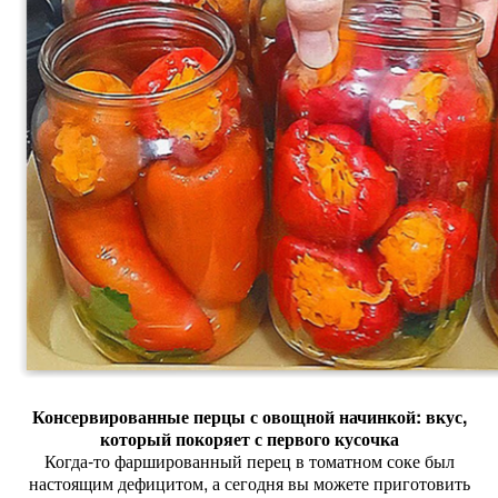
Консервированные
перцы
с
овощной
начинкой:
вкус,
который
покоряет
с
первого
кусочка
Когда‑то
фаршированный
перец
в
томатном
соке
был
настоящим
дефицитом,
а
сегодня
вы
можете
приготовить