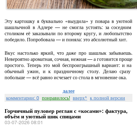
Эту
картошку
я
буквально
«выудила»
у
повара
в
уютной
шашлычной
в
Адлере
— не
смогла
устоять:
за
соседним
столиком
её
заказывали
по
второму
кругу,
и
любопытство
победило.
Попробовала
— и
поняла:
это
абсолютный
хит.
Вкус
настолько
яркий,
что
даже
про
шашлык
забываешь.
Невероятно
ароматная,
сочная,
нежная
— а
готовится
проще
простого.
Теперь
это
мой
беспроигрышный
вариант:
и
на
обычный
ужин,
и
к
праздничному
столу.
Делаю
сразу
побольше
— всё
равно
исчезает
со
стола
в
мгновение
ока.
далее
комментарии: 0
понравилось!
вверх^
к полной версии
Горчичный пуловер реглан с «косами»: фактура,
объём и уютный шик спицами
03-07-2026 08:01