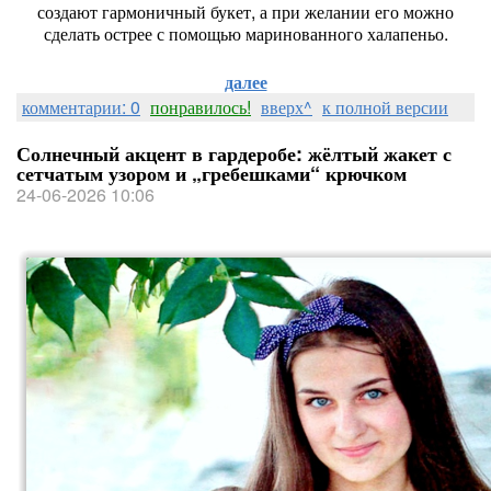
создают
гармоничный
букет,
а
при
желании
его
можно
сделать
острее
с
помощью
маринованного
халапеньо.
далее
комментарии: 0
понравилось!
вверх^
к полной версии
Солнечный акцент в гардеробе: жёлтый жакет с
сетчатым узором и „гребешками“ крючком
24-06-2026 10:06