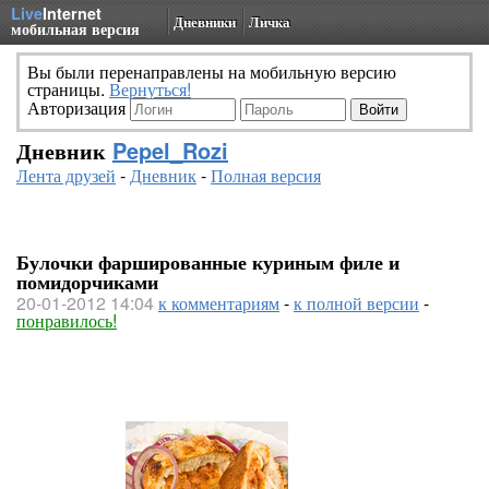
Live
Internet
Дневники
Личка
мобильная версия
Вы были перенаправлены на мобильную версию
страницы.
Вернуться!
Авторизация
Дневник
Pepel_Rozi
Лента друзей
-
Дневник
-
Полная версия
Булочки фаршированные куриным филе и
помидорчиками
20-01-2012 14:04
к комментариям
-
к полной версии
-
понравилось!