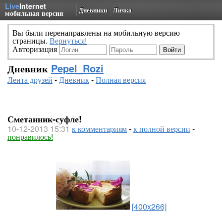
Live
Internet
Дневники
Личка
мобильная версия
Вы были перенаправлены на мобильную версию
страницы.
Вернуться!
Авторизация
Дневник
Pepel_Rozi
Лента друзей
-
Дневник
-
Полная версия
Сметанник-суфле!
10-12-2013 15:31
к комментариям
-
к полной версии
-
понравилось!
[400x266]