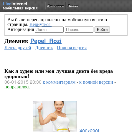
Live
Internet
Дневники
Личка
мобильная версия
Вы были перенаправлены на мобильную версию
страницы.
Вернуться!
Авторизация
Дневник
Pepel_Rozi
Лента друзей
-
Дневник
-
Полная версия
Как я худею или моя лучшая диета без вреда
здоровью!
06-01-2015 23:30
к комментариям
-
к полной версии
-
понравилось!
[400x290]