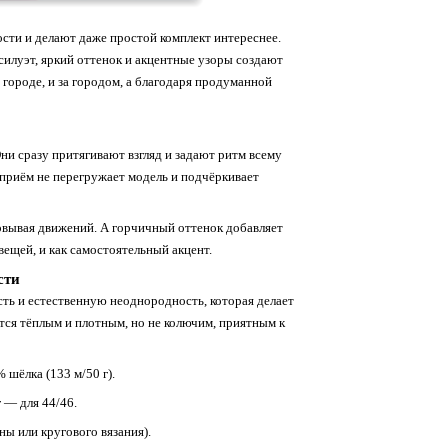
ости
и
делают
даже
простой
комплект
интереснее.
силуэт,
яркий
оттенок
и
акцентные
узоры
создают
городе,
и
за
городом,
а
благодаря
продуманной
ни
сразу
притягивают
взгляд
и
задают
ритм
всему
приём
не
перегружает
модель
и
подчёркивает
овывая
движений.
А
горчичный
оттенок
добавляет
вещей,
и
как
самостоятельный
акцент.
сти
сть
и
естественную
неоднородность,
которая
делает
тся
тёплым
и
плотным,
но
не
колючим,
приятным
к
 шёлка
(133
м/50
г).
г
— для
44/46.
ины
или
кругового
вязания).