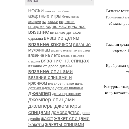
Метки
-
НОСКИ
Вязаные
вещ
автомобили
авто
азартные игры
безрукавка
Горчичный
пу
варежки
варежки
спицами
сбалансиро
видео мастер-класс
спицами
вязание
вязание детской
вязание детям
одежды
вязание крючком
вязание
Главная
детал
мужчинам
изделию.
вязание мужчинам спицами
вязание на лето
вязание на лето
вязание на спицах
спицами
Крой
реглан
д
вязание от дропс дизайн
вязание спицами
т
вязание спицами и
крючком
вязаное платье
дача
Фактурная
твид
детская одежда
детская шапочка
джемпер
вещь
визуальн
джемпер крючком
джемпер спицами
джемперы
джемперы
спицами
домоводство
дропс
жакет спицами
жакет
дизайн
жакеты спицами
жакеты