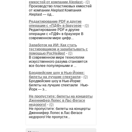
емкостей от компании Aleplast
-
(0)
Производство пластиковых емкостей
от компании Aleplast Компания
Aleplast — од...
Редактирование PDF и другие
операции с «ПДФ» в браузере
-
(0)
Редактирование PDF и другие
операции с «ПДФ» в браузере В
современном мире цифр...
Заработок на ИИ: Как стать
тестировщиком и зарабатывать с
помощью РосНейро!
-
(0)
В современном мире технологии
искусственного разума становятся
все более популярными и ...
Бродвейские шоу в Нью-Йорке:
билеты на лучшие спектакли
-
(0)
Бродвейские шоу в Нью-Йорке:
билеты на лучшие спектакли Нью-
Йорк — э...
Не пропустите: билеты на концерты
Дженнифер Лопес в Лас-Вегасе
недорого!
-
(0)
Не пропустите: билеты на концерты
Дженнифер Лопес в Лас-Вегасе
недорого! Не пропусти...