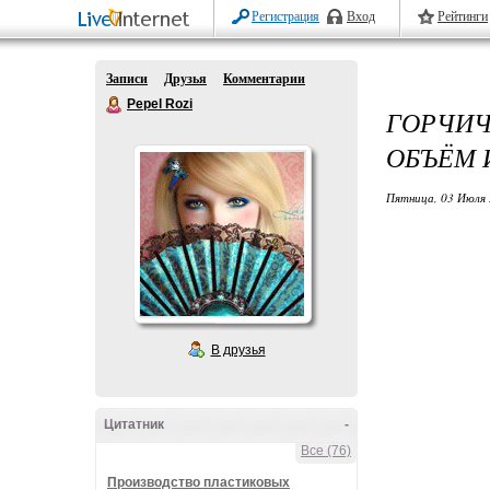
Регистрация
Вход
Рейтинги
Записи
Друзья
Комментарии
Pepel Rozi
ГОРЧИ
ОБЪЁМ 
Пятница, 03 Июля 
В друзья
Цитатник
-
Все (76)
Производство пластиковых