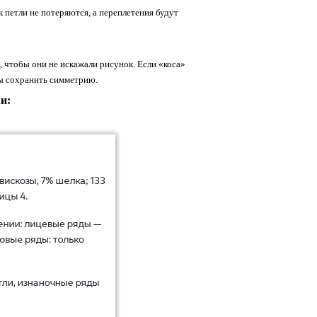
к
петли
не
потеряются,
а
переплетения
будут
,
чтобы
они
не
искажали
рисунок.
Если
«коса»
ы
сохранить
симметрию.
и: