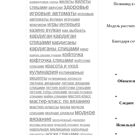
жилеты
жилеты
жаккардовые узоры
Полиамид
в
здоровье
спицами
закуски
игровые автоматы
игровые
автоматы вулкан
игрушки
игры
интерьер
крючком
Модель
рассчит
казино вулкан
как выбрать
кардиган
кардиган
Благодаря
со
спицами
кардиганы
кардиганы спицами
кино
кофточка
коврик своими руками
кофточка спицами
кофточки
красота и уход
спицами
кулинария
кулинарные
рецепты
кулинарные хитрости
Обязател
летнее вязание
летнее вязание
спицами
летние кофточки спицами
летние топы спицами
летний пуловер
мастер-класс
спицами
майки спицами
мастер-класс по вязанию
Следите
мастер-классы
мода
модели
модное
модная одежда
спицами
вязание
молодежный джемпер
Используй
мотивы крючком
мужской пуловер
музыка
народная медицина
народные
носки спицами
рецепты
обзоры