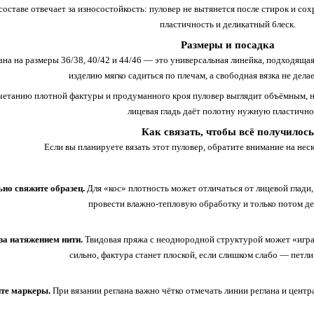
составе
отвечает
за
износостойкость:
пуловер
не
вытянется
после
стирок
и
сох
пластичность
и
деликатный
блеск.
Размеры
и
посадка
ана
на
размеры
36/38,
40/42
и
44/46
— это
универсальная
линейка,
подходяща
изделию
мягко
садиться
по
плечам,
а
свободная
вязка
не
дела
четанию
плотной
фактуры
и
продуманного
кроя
пуловер
выглядит
объёмным,
н
лицевая
гладь
даёт
полотну
нужную
пластично
Как
связать,
чтобы
всё
получилось
Если
вы
планируете
вязать
этот
пуловер,
обратите
внимание
на
неск
ьно
свяжите
образец.
Для
«кос»
плотность
может
отличаться
от
лицевой
глади,
провести
влажно‑тепловую
обработку
и
только
потом
де
за
натяжением
нити.
Твидовая
пряжа
с
неоднородной
структурой
может
«игра
сильно,
фактура
станет
плоской,
если
слишком
слабо
— петли
те
маркеры.
При
вязании
реглана
важно
чётко
отмечать
линии
реглана
и
центр