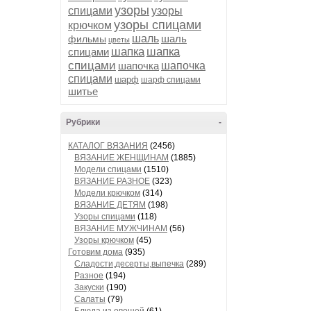
узоры
спицами
узоры
узоры спицами
крючком
шаль
шаль
фильмы
цветы
шапка
шапка
спицами
спицами
шапочка
шапочка
спицами
шарф
шарф спицами
шитье
Рубрики
-
КАТАЛОГ ВЯЗАНИЯ
(2456)
ВЯЗАНИЕ ЖЕНЩИНАМ
(1885)
Модели спицами
(1510)
ВЯЗАНИЕ РАЗНОЕ
(323)
Модели крючком
(314)
ВЯЗАНИЕ ДЕТЯМ
(198)
Узоры спицами
(118)
ВЯЗАНИЕ МУЖЧИНАМ
(56)
Узоры крючком
(45)
Готовим дома
(935)
Сладости,десерты,выпечка
(289)
Разное
(194)
Закуски
(190)
Салаты
(79)