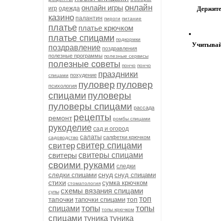
онлайн
онлайн игры
игр
одежда
Держит
казино
палантин
пироги
питание
платье
платье крючком
платье спицами
подкормки
Учитывай
поздравление
поздравления
полезные программы
полезные сервисы
полезные советы
пончо
пончо
праздники
похудение
спицами
пуловер
пуловер
психология
спицами
пуловеры
пуловеры спицами
рассада
рецепты
ремонт
ромбы спицами
рукоделие
сад и огород
салаты
салфетки крючком
садоводство
свитер спицами
свитер
свитеры
свитеры спицами
своими руками
следки
снуд
следки спицами
снуд спицами
стихи
сумка крючком
стоматология
схемы вязания спицами
супы
топ
тапочки
топ
тапочки спицами
топы
топы
спицами
топы крючком
спицами
туника
туника