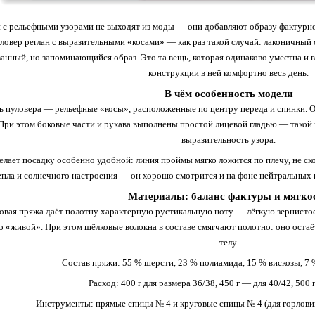
и
с
рельефными
узорами
не
выходят
из
моды
— они
добавляют
образу
фактурн
ловер
реглан
с
выразительными
«косами»
— как
раз
такой
случай:
лаконичный
ванный,
но
запоминающийся
образ.
Это
та
вещь,
которая
одинаково
уместна
и
в
конструкции
в
ней
комфортно
весь
день.
В
чём
особенность
модели
ь
пуловера
— рельефные
«косы»,
расположенные
по
центру
переда
и
спинки.
О
При
этом
боковые
части
и
рукава
выполнены
простой
лицевой
гладью
— такой
выразительность
узора.
елает
посадку
особенно
удобной:
линия
проймы
мягко
ложится
по
плечу,
не
ск
епла
и
солнечного
настроения
— он
хорошо
смотрится
и
на
фоне
нейтральных
Материалы:
баланс
фактуры
и
мягко
овая
пряжа
даёт
полотну
характерную
рустикальную
ноту
— лёгкую
зернисто
о
«живой».
При
этом
шёлковые
волокна
в
составе
смягчают
полотно:
оно
остаё
телу.
Состав
пряжи:
55
% шерсти,
23
% полиамида,
15
% вискозы,
7
%
Расход:
400
г
для
размера
36/38,
450
г
— для
40/42,
500
Инструменты:
прямые
спицы
№ 4
и
круговые
спицы
№ 4
(для
горлов