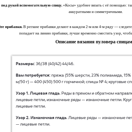
е
под
рукой
вспомогательную
спицу.
«Косы»
удобнее
вязать
с
её
помощью:
та
аккуратными
и
симметричными.
те
прибавки.
В
реглане
прибавки
делают
в
каждом
2‑м
или
4‑м
ряду
— следите
попадает
на
линию
прибавки,
лучше
временно
сместить
узор,
чтоб
Описание вязания пуловера спицам