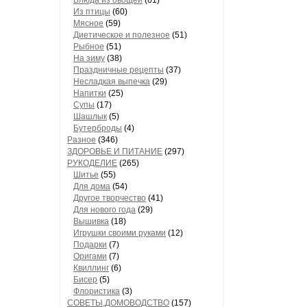
Блюда из овощей
(61)
Из птицы
(60)
Мясное
(59)
Диетическое и полезное
(51)
Рыбное
(51)
На зиму
(38)
Праздничные рецепты
(37)
Несладкая выпечка
(29)
Напитки
(25)
Супы
(17)
Шашлык
(5)
Бутерброды
(4)
Разное
(346)
ЗДОРОВЬЕ И ПИТАНИЕ
(297)
РУКОДЕЛИЕ
(265)
Шитье
(55)
Для дома
(54)
Другое творчество
(41)
Для нового года
(29)
Вышивка
(18)
Игрушки своими руками
(12)
Подарки
(7)
Оригами
(7)
Квиллинг
(6)
Бисер
(5)
Флористика
(3)
СОВЕТЫ,ДОМОВОДСТВО
(157)