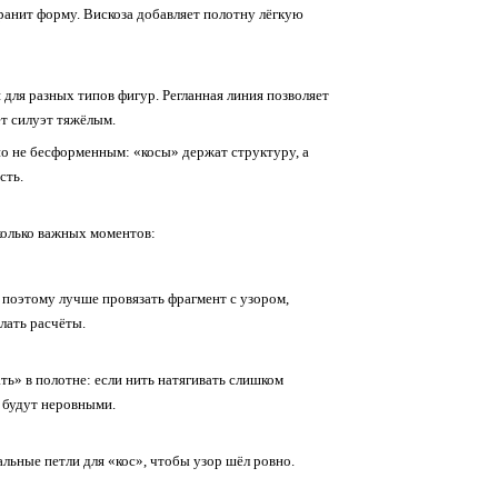
ранит
форму.
Вискоза
добавляет
полотну
лёгкую
я
для
разных
типов
фигур.
Регланная
линия
позволяет
ет
силуэт
тяжёлым.
о
не
бесформенным:
«косы»
держат
структуру,
а
сть.
олько
важных
моментов:
поэтому
лучше
провязать
фрагмент
с
узором,
лать
расчёты.
ть»
в
полотне:
если
нить
натягивать
слишком
будут
неровными.
альные
петли
для
«кос»,
чтобы
узор
шёл
ровно.